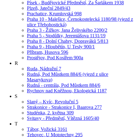
Písek - Budějovické Předměstí, Za Šarlákem 1938
Plzeň, Jateční 2849/43
Prachatice, Krumlovská 998
Praha 10 - Malešice, Černokostelecká 1180/98 (vjezd z
ulice Třebohostická)
Praha 3 - Žižkov, Jana Želivského 2200/2
Praha 5 - Stodůlky, Jeremiášova 1131/19
Praha 8 - Dolní Chabry, Dopraváků 5/813
Praha 9 - Hloubětín, U Tesly 900/1
Příbram, Husova 596
Prostějov, Pod Kosířem 900a
R
Ruda, Nádražní 7
Rudná, Pod Můstkem 884/6 (vjezd z ulice
Masarykova)
Rudná - centrála, Pod Můstkem 884/6
Rychnov nad Kněžnou, Ekologická 1187
S
Slaný – Kvíc, Revoluční 5
Strakonice - Strakonice I, Baarova 277
Studénka, 2. května 309
Svitavy - Předměstí, Vítězná 1605/40
T
Tábor, Vožická 3161
Tehovec, U Mototechny 295