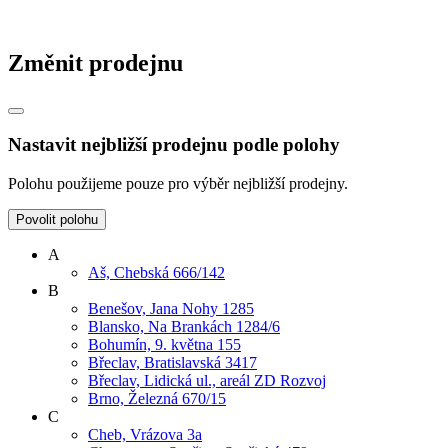
Změnit prodejnu
Nastavit nejbližší prodejnu podle polohy
Polohu použijeme pouze pro výběr nejbližší prodejny.
Povolit polohu
A
Aš, Chebská 666/142
B
Benešov, Jana Nohy 1285
Blansko, Na Brankách 1284/6
Bohumín, 9. května 155
Břeclav, Bratislavská 3417
Břeclav, Lidická ul., areál ZD Rozvoj
Brno, Železná 670/15
C
Cheb, Vrázova 3a