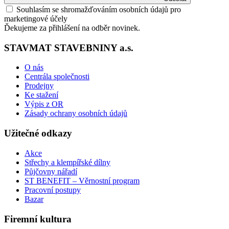
Souhlasím se shromažďováním osobních údajů pro
marketingové účely
Ďekujeme za přihlášení na odběr novinek.
STAVMAT STAVEBNINY a.s.
O nás
Centrála společnosti
Prodejny
Ke stažení
Výpis z OR
Zásady ochrany osobních údajů
Užitečné odkazy
Akce
Střechy a klempířské dílny
Půjčovny nářadí
ST BENEFIT – Věrnostní program
Pracovní postupy
Bazar
Firemní kultura