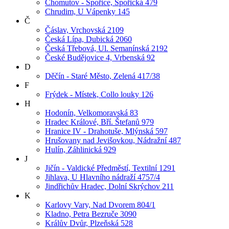
Chomutov - Spořice, Spořická 479
Chrudim, U Vápenky 145
Č
Čáslav, Vrchovská 2109
Česká Lípa, Dubická 2060
Česká Třebová, Ul. Semanínská 2192
České Budějovice 4, Vrbenská 92
D
Děčín - Staré Město, Zelená 417/38
F
Frýdek - Místek, Collo louky 126
H
Hodonín, Velkomoravská 83
Hradec Králové, Bří. Štefanů 979
Hranice IV - Drahotuše, Mlýnská 597
Hrušovany nad Jevišovkou, Nádražní 487
Hulín, Záhlinická 929
J
Jičín - Valdické Předměstí, Textilní 1291
Jihlava, U Hlavního nádraží 4757/4
Jindřichův Hradec, Dolní Skrýchov 211
K
Karlovy Vary, Nad Dvorem 804/1
Kladno, Petra Bezruče 3090
Králův Dvůr, Plzeňská 528