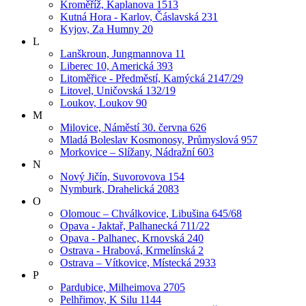
Kroměříž, Kaplanova 1513
Kutná Hora - Karlov, Čáslavská 231
Kyjov, Za Humny 20
L
Lanškroun, Jungmannova 11
Liberec 10, Americká 393
Litoměřice - Předměstí, Kamýcká 2147/29
Litovel, Uničovská 132/19
Loukov, Loukov 90
M
Milovice, Náměstí 30. června 626
Mladá Boleslav Kosmonosy, Průmyslová 957
Morkovice – Slížany, Nádražní 603
N
Nový Jičín, Suvorovova 154
Nymburk, Drahelická 2083
O
Olomouc – Chválkovice, Libušina 645/68
Opava - Jaktař, Palhanecká 711/22
Opava - Palhanec, Krnovská 240
Ostrava - Hrabová, Krmelínská 2
Ostrava – Vítkovice, Místecká 2933
P
Pardubice, Milheimova 2705
Pelhřimov, K Silu 1144