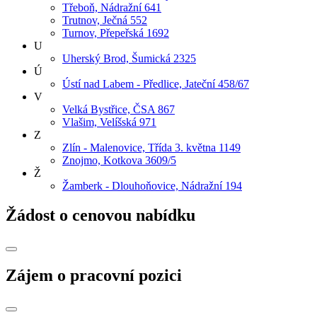
Třeboň, Nádražní 641
Trutnov, Ječná 552
Turnov, Přepeřská 1692
U
Uherský Brod, Šumická 2325
Ú
Ústí nad Labem - Předlice, Jateční 458/67
V
Velká Bystřice, ČSA 867
Vlašim, Velíšská 971
Z
Zlín - Malenovice, Třída 3. května 1149
Znojmo, Kotkova 3609/5
Ž
Žamberk - Dlouhoňovice, Nádražní 194
Žádost o cenovou nabídku
Zájem o pracovní pozici