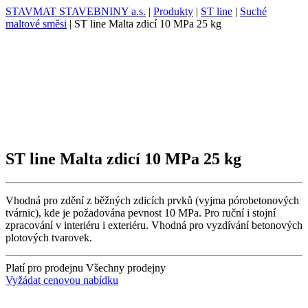
STAVMAT STAVEBNINY a.s.
|
Produkty
|
ST line
|
Suché
maltové směsi
|
ST line Malta zdicí 10 MPa 25 kg
ST line Malta zdicí 10 MPa 25 kg
Vhodná pro zdění z běžných zdicích prvků (vyjma pórobetonových
tvárnic), kde je požadována pevnost 10 MPa. Pro ruční i stojní
zpracování v interiéru i exteriéru. Vhodná pro vyzdívání betonových
plotových tvarovek.
Platí pro prodejnu
Všechny prodejny
Vyžádat cenovou nabídku