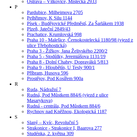
Ostrava – Vítkovice, Místecká 2933
P
Pardubice, Milheimova 2705
Pelhřimov, K Silu 1144
Písek - Budějovické Předměstí, Za Šarlákem 1938
Plzeň, Jateční 2849/43
Prachatice, Krumlovská 998
Praha 10 - Malešice, Černokostelecká 1180/98 (vjezd z
ulice Třebohostická)
Praha 3 - Žižkov, Jana Želivského 2200/2
Praha 5 - Stodůlky, Jeremiášova 1131/19
Praha 8 - Dolní Chabry, Dopraváků 5/813
Praha 9 - Hloubětín, U Tesly 900/1
Příbram, Husova 596
Prostějov, Pod Kosířem 900a
R
Ruda, Nádražní 7
Rudná, Pod Můstkem 884/6 (vjezd z ulice
Masarykova)
Rudná - centrála, Pod Můstkem 884/6
Rychnov nad Kněžnou, Ekologická 1187
S
Slaný – Kvíc, Revoluční 5
Strakonice - Strakonice I, Baarova 277
Studénka, 2. května 309