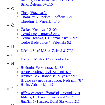
Břeclav, Lidická ul., areál ZD Rozvoj
Brno, Železná 670/15
C
Cheb, Vrázova 3a
Chomutov - Spořice, Spořická 479
Chrudim, U Vápenky 145
Č
Čáslav, Vrchovská 2109
Česká Lípa, Dubická 2060
Česká Třebová, Ul. Semanínská 2192
České Budějovice 4, Vrbenská 92
D
Děčín - Staré Město, Zelená 417/38
F
Frýdek - Místek, Collo louky 126
H
Hodonín, Velkomoravská 83
Hradec Králové, Bří. Štefanů 979
Hranice IV - Drahotuše, Mlýnská 597
Hrušovany nad Jevišovkou, Nádražní 487
Hulín, Záhlinická 929
J
Jičín - Valdické Předměstí, Textilní 1291
Jihlava, U Hlavního nádraží 4757/4
Jindřichův Hradec, Dolní Skrýchov 211