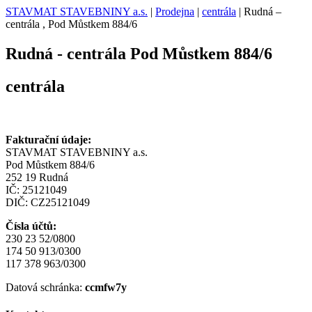
STAVMAT STAVEBNINY a.s.
|
Prodejna
|
centrála
|
Rudná –
centrála , Pod Můstkem 884/6
Rudná - centrála
Pod Můstkem 884/6
centrála
Fakturační údaje:
STAVMAT STAVEBNINY a.s.
Pod Můstkem 884/6
252 19 Rudná
IČ: 25121049
DIČ: CZ25121049
Čísla účtů:
230 23 52/0800
174 50 913/0300
117 378 963/0300
Datová schránka:
ccmfw7y