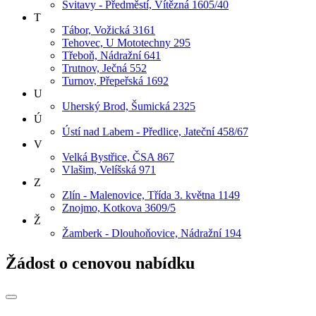
Svitavy - Předměstí, Vítězná 1605/40
T
Tábor, Vožická 3161
Tehovec, U Mototechny 295
Třeboň, Nádražní 641
Trutnov, Ječná 552
Turnov, Přepeřská 1692
U
Uherský Brod, Šumická 2325
Ú
Ústí nad Labem - Předlice, Jateční 458/67
V
Velká Bystřice, ČSA 867
Vlašim, Velíšská 971
Z
Zlín - Malenovice, Třída 3. května 1149
Znojmo, Kotkova 3609/5
Ž
Žamberk - Dlouhoňovice, Nádražní 194
Žádost o cenovou nabídku