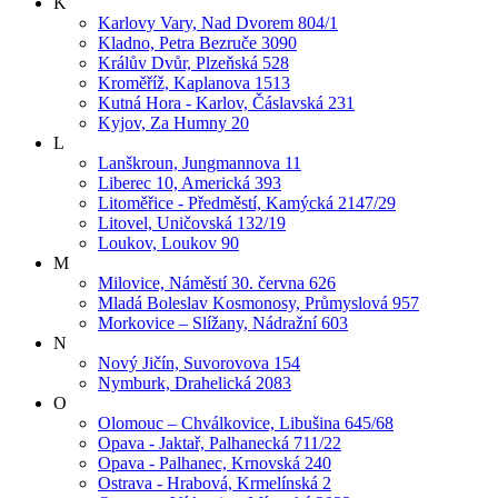
K
Karlovy Vary, Nad Dvorem 804/1
Kladno, Petra Bezruče 3090
Králův Dvůr, Plzeňská 528
Kroměříž, Kaplanova 1513
Kutná Hora - Karlov, Čáslavská 231
Kyjov, Za Humny 20
L
Lanškroun, Jungmannova 11
Liberec 10, Americká 393
Litoměřice - Předměstí, Kamýcká 2147/29
Litovel, Uničovská 132/19
Loukov, Loukov 90
M
Milovice, Náměstí 30. června 626
Mladá Boleslav Kosmonosy, Průmyslová 957
Morkovice – Slížany, Nádražní 603
N
Nový Jičín, Suvorovova 154
Nymburk, Drahelická 2083
O
Olomouc – Chválkovice, Libušina 645/68
Opava - Jaktař, Palhanecká 711/22
Opava - Palhanec, Krnovská 240
Ostrava - Hrabová, Krmelínská 2