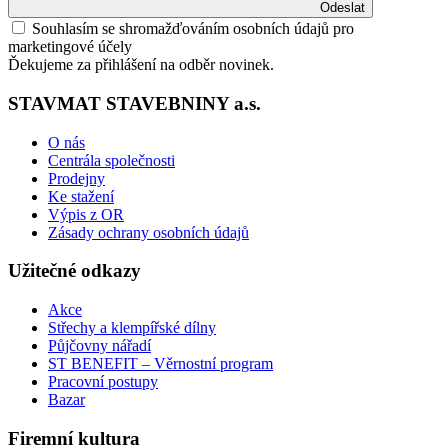
Odeslat
Souhlasím se shromažďováním osobních údajů pro
marketingové účely
Ďekujeme za přihlášení na odběr novinek.
STAVMAT STAVEBNINY a.s.
O nás
Centrála společnosti
Prodejny
Ke stažení
Výpis z OR
Zásady ochrany osobních údajů
Užitečné odkazy
Akce
Střechy a klempířské dílny
Půjčovny nářadí
ST BENEFIT – Věrnostní program
Pracovní postupy
Bazar
Firemní kultura