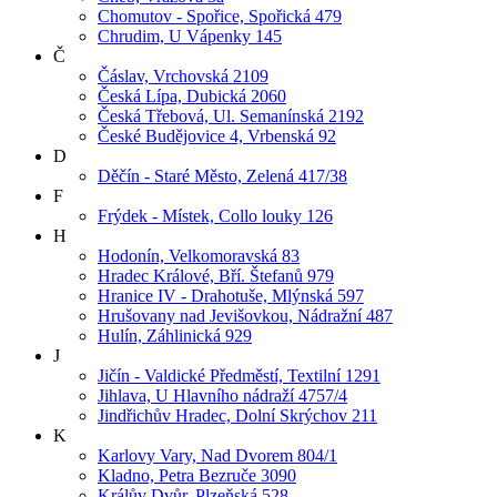
Chomutov - Spořice, Spořická 479
Chrudim, U Vápenky 145
Č
Čáslav, Vrchovská 2109
Česká Lípa, Dubická 2060
Česká Třebová, Ul. Semanínská 2192
České Budějovice 4, Vrbenská 92
D
Děčín - Staré Město, Zelená 417/38
F
Frýdek - Místek, Collo louky 126
H
Hodonín, Velkomoravská 83
Hradec Králové, Bří. Štefanů 979
Hranice IV - Drahotuše, Mlýnská 597
Hrušovany nad Jevišovkou, Nádražní 487
Hulín, Záhlinická 929
J
Jičín - Valdické Předměstí, Textilní 1291
Jihlava, U Hlavního nádraží 4757/4
Jindřichův Hradec, Dolní Skrýchov 211
K
Karlovy Vary, Nad Dvorem 804/1
Kladno, Petra Bezruče 3090
Králův Dvůr, Plzeňská 528