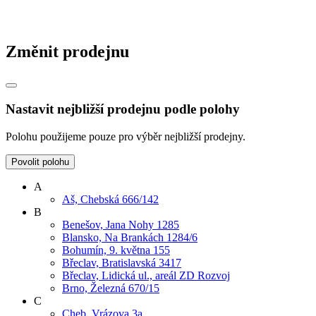
Změnit prodejnu
Nastavit nejbližší prodejnu podle polohy
Polohu použijeme pouze pro výběr nejbližší prodejny.
Povolit polohu
A
Aš, Chebská 666/142
B
Benešov, Jana Nohy 1285
Blansko, Na Brankách 1284/6
Bohumín, 9. května 155
Břeclav, Bratislavská 3417
Břeclav, Lidická ul., areál ZD Rozvoj
Brno, Železná 670/15
C
Cheb, Vrázova 3a