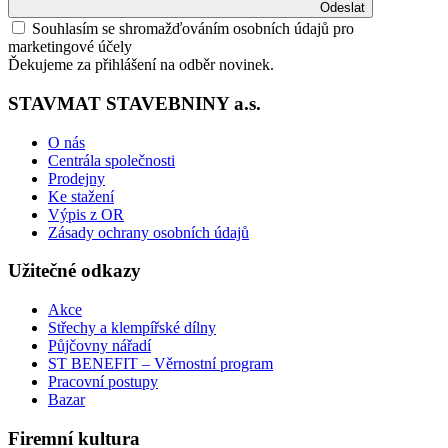
Odeslat
Souhlasím se shromažďováním osobních údajů pro
marketingové účely
Ďekujeme za přihlášení na odběr novinek.
STAVMAT STAVEBNINY a.s.
O nás
Centrála společnosti
Prodejny
Ke stažení
Výpis z OR
Zásady ochrany osobních údajů
Užitečné odkazy
Akce
Střechy a klempířské dílny
Půjčovny nářadí
ST BENEFIT – Věrnostní program
Pracovní postupy
Bazar
Firemní kultura