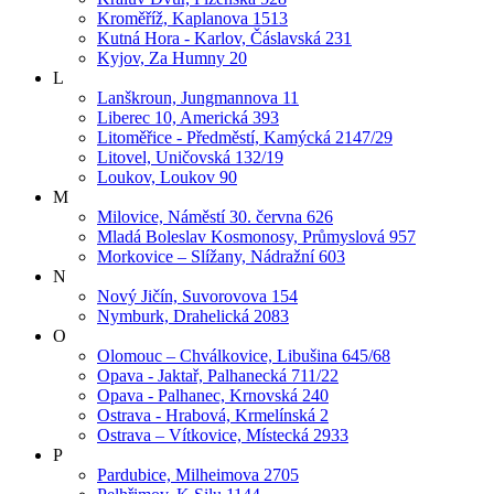
Kroměříž, Kaplanova 1513
Kutná Hora - Karlov, Čáslavská 231
Kyjov, Za Humny 20
L
Lanškroun, Jungmannova 11
Liberec 10, Americká 393
Litoměřice - Předměstí, Kamýcká 2147/29
Litovel, Uničovská 132/19
Loukov, Loukov 90
M
Milovice, Náměstí 30. června 626
Mladá Boleslav Kosmonosy, Průmyslová 957
Morkovice – Slížany, Nádražní 603
N
Nový Jičín, Suvorovova 154
Nymburk, Drahelická 2083
O
Olomouc – Chválkovice, Libušina 645/68
Opava - Jaktař, Palhanecká 711/22
Opava - Palhanec, Krnovská 240
Ostrava - Hrabová, Krmelínská 2
Ostrava – Vítkovice, Místecká 2933
P
Pardubice, Milheimova 2705