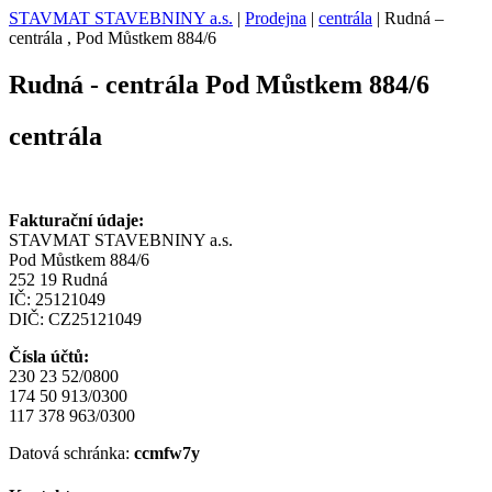
STAVMAT STAVEBNINY a.s.
|
Prodejna
|
centrála
|
Rudná –
centrála , Pod Můstkem 884/6
Rudná - centrála
Pod Můstkem 884/6
centrála
Fakturační údaje:
STAVMAT STAVEBNINY a.s.
Pod Můstkem 884/6
252 19 Rudná
IČ: 25121049
DIČ: CZ25121049
Čísla účtů:
230 23 52/0800
174 50 913/0300
117 378 963/0300
Datová schránka:
ccmfw7y