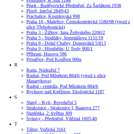
Pelhřimov, K Silu 1144
Písek - Budějovické Předměstí, Za Šarlákem 1938
Plzeň, Jateční 2849/43
Prachatice, Krumlovská 998
Praha 10 - Malešice, Černokostelecká 1180/98 (vjezd z
ulice Třebohostická)
Praha 3 - Žižkov, Jana Želivského 2200/2
Praha 5 - Stodůlky, Jeremiášova 1131/19
Praha 8 - Dolní Chabry, Dopraváků 5/813
Praha 9 - Hloubětín, U Tesly 900/1
Příbram, Husova 596
Prostějov, Pod Kosířem 900a
R
Ruda, Nádražní 7
Rudná, Pod Můstkem 884/6 (vjezd z ulice
Masarykova)
Rudná - centrála, Pod Můstkem 884/6
Rychnov nad Kněžnou, Ekologická 1187
S
Slaný – Kvíc, Revoluční 5
Strakonice - Strakonice I, Baarova 277
Studénka, 2. května 309
Svitavy - Předměstí, Vítězná 1605/40
T
Tábor, Vožická 3161