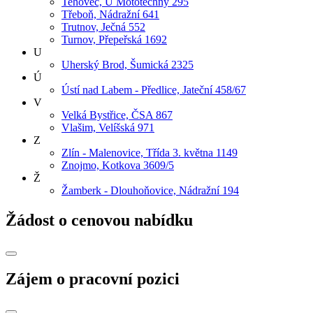
Tehovec, U Mototechny 295
Třeboň, Nádražní 641
Trutnov, Ječná 552
Turnov, Přepeřská 1692
U
Uherský Brod, Šumická 2325
Ú
Ústí nad Labem - Předlice, Jateční 458/67
V
Velká Bystřice, ČSA 867
Vlašim, Velíšská 971
Z
Zlín - Malenovice, Třída 3. května 1149
Znojmo, Kotkova 3609/5
Ž
Žamberk - Dlouhoňovice, Nádražní 194
Žádost o cenovou nabídku
Zájem o pracovní pozici