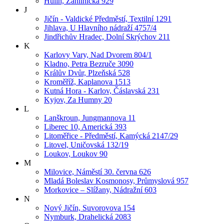
Hulín, Záhlinická 929
J
Jičín - Valdické Předměstí, Textilní 1291
Jihlava, U Hlavního nádraží 4757/4
Jindřichův Hradec, Dolní Skrýchov 211
K
Karlovy Vary, Nad Dvorem 804/1
Kladno, Petra Bezruče 3090
Králův Dvůr, Plzeňská 528
Kroměříž, Kaplanova 1513
Kutná Hora - Karlov, Čáslavská 231
Kyjov, Za Humny 20
L
Lanškroun, Jungmannova 11
Liberec 10, Americká 393
Litoměřice - Předměstí, Kamýcká 2147/29
Litovel, Uničovská 132/19
Loukov, Loukov 90
M
Milovice, Náměstí 30. června 626
Mladá Boleslav Kosmonosy, Průmyslová 957
Morkovice – Slížany, Nádražní 603
N
Nový Jičín, Suvorovova 154
Nymburk, Drahelická 2083