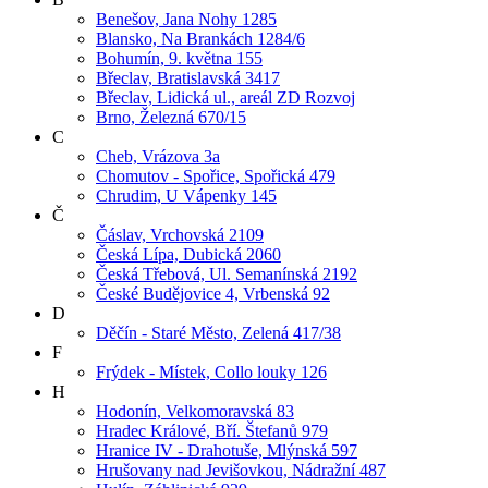
Benešov, Jana Nohy 1285
Blansko, Na Brankách 1284/6
Bohumín, 9. května 155
Břeclav, Bratislavská 3417
Břeclav, Lidická ul., areál ZD Rozvoj
Brno, Železná 670/15
C
Cheb, Vrázova 3a
Chomutov - Spořice, Spořická 479
Chrudim, U Vápenky 145
Č
Čáslav, Vrchovská 2109
Česká Lípa, Dubická 2060
Česká Třebová, Ul. Semanínská 2192
České Budějovice 4, Vrbenská 92
D
Děčín - Staré Město, Zelená 417/38
F
Frýdek - Místek, Collo louky 126
H
Hodonín, Velkomoravská 83
Hradec Králové, Bří. Štefanů 979
Hranice IV - Drahotuše, Mlýnská 597
Hrušovany nad Jevišovkou, Nádražní 487