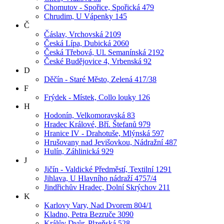
Chomutov - Spořice, Spořická 479
Chrudim, U Vápenky 145
Č
Čáslav, Vrchovská 2109
Česká Lípa, Dubická 2060
Česká Třebová, Ul. Semanínská 2192
České Budějovice 4, Vrbenská 92
D
Děčín - Staré Město, Zelená 417/38
F
Frýdek - Místek, Collo louky 126
H
Hodonín, Velkomoravská 83
Hradec Králové, Bří. Štefanů 979
Hranice IV - Drahotuše, Mlýnská 597
Hrušovany nad Jevišovkou, Nádražní 487
Hulín, Záhlinická 929
J
Jičín - Valdické Předměstí, Textilní 1291
Jihlava, U Hlavního nádraží 4757/4
Jindřichův Hradec, Dolní Skrýchov 211
K
Karlovy Vary, Nad Dvorem 804/1
Kladno, Petra Bezruče 3090
Králův Dvůr, Plzeňská 528