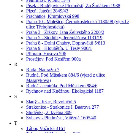
Pelhřimov, K Silu 1144
Písek - Budějovické Předměstí, Za Šarlákem 1938
Plzeň, Jateční 2849/43
Prachatice, Krumlovská 998
Praha 10 - Malešice, Černokostelecká 1180/98 (vjezd z
ulice Třebohostická)
Praha 3 - Žižkov, Jana Želivského 2200/2
Praha 5 - Stodůlky, Jeremiášova 1131/19
Praha 8 - Dolní Chabry, Dopraváků 5/813
Praha 9 - Hloubětín, U Tesly 900/1
Příbram, Husova 596
Prostějov, Pod Kosířem 900a
R
Ruda, Nádražní 7
Rudná, Pod Můstkem 884/6 (vjezd z ulice
Masarykova)
Rudná - centrála, Pod Můstkem 884/6
Rychnov nad Kněžnou, Ekologická 1187
S
Slaný – Kvíc, Revoluční 5
Strakonice - Strakonice I, Baarova 277
Studénka, 2. května 309
Svitavy - Předměstí, Vítězná 1605/40
T
Tábor, Vožická 3161