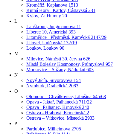
Kroměříž, Kaplanova 1513
Kutná Hora - Karlov, Čáslavská 231
Kyjov, Za Humny 20
L
Lanškroun, Jungmannova 11
Liberec 10, Americká 393
Litoměřice - Předměstí, Kamýcká 2147/29
Litovel, Uničovská 132/19
Loukov, Loukov 90
M
Milovice, Náměstí 30. června 626
Mladá Boleslav Kosmonosy, Průmyslová 957
Morkovice – Slížany, Nádražní 603
N
Nový Jičín, Suvorovova 154
Nymburk, Drahelická 2083
O
Olomouc – Chválkovice, Libušina 645/68
Opava - Jaktař, Palhanecká 711/22
Opava - Palhanec, Krnovská 240
Ostrava - Hrabová, Krmelínská 2
Ostrava – Vítkovice, Místecká 2933
P
Pardubice, Milheimova 2705