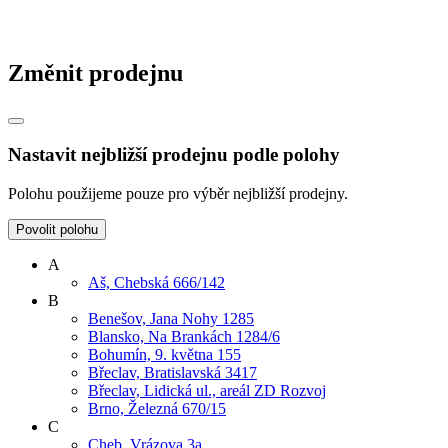
Změnit prodejnu
Nastavit nejbližší prodejnu podle polohy
Polohu použijeme pouze pro výběr nejbližší prodejny.
Povolit polohu
A
Aš, Chebská 666/142
B
Benešov, Jana Nohy 1285
Blansko, Na Brankách 1284/6
Bohumín, 9. května 155
Břeclav, Bratislavská 3417
Břeclav, Lidická ul., areál ZD Rozvoj
Brno, Železná 670/15
C
Cheb, Vrázova 3a