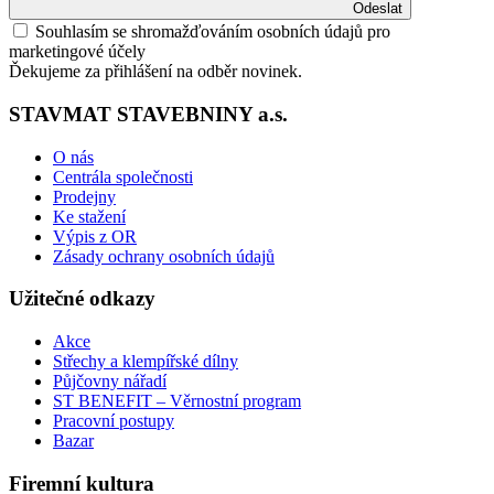
Odeslat
Souhlasím se shromažďováním osobních údajů pro
marketingové účely
Ďekujeme za přihlášení na odběr novinek.
STAVMAT STAVEBNINY a.s.
O nás
Centrála společnosti
Prodejny
Ke stažení
Výpis z OR
Zásady ochrany osobních údajů
Užitečné odkazy
Akce
Střechy a klempířské dílny
Půjčovny nářadí
ST BENEFIT – Věrnostní program
Pracovní postupy
Bazar
Firemní kultura