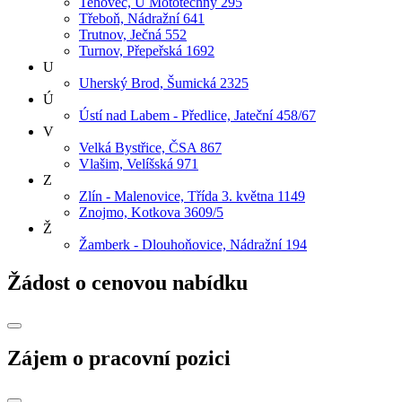
Tehovec, U Mototechny 295
Třeboň, Nádražní 641
Trutnov, Ječná 552
Turnov, Přepeřská 1692
U
Uherský Brod, Šumická 2325
Ú
Ústí nad Labem - Předlice, Jateční 458/67
V
Velká Bystřice, ČSA 867
Vlašim, Velíšská 971
Z
Zlín - Malenovice, Třída 3. května 1149
Znojmo, Kotkova 3609/5
Ž
Žamberk - Dlouhoňovice, Nádražní 194
Žádost o cenovou nabídku
Zájem o pracovní pozici