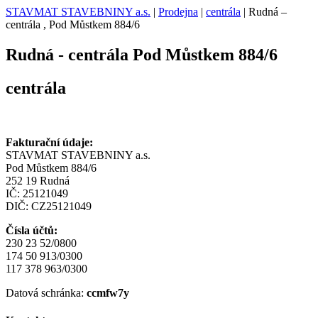
STAVMAT STAVEBNINY a.s.
|
Prodejna
|
centrála
|
Rudná –
centrála , Pod Můstkem 884/6
Rudná - centrála
Pod Můstkem 884/6
centrála
Fakturační údaje:
STAVMAT STAVEBNINY a.s.
Pod Můstkem 884/6
252 19 Rudná
IČ: 25121049
DIČ: CZ25121049
Čísla účtů:
230 23 52/0800
174 50 913/0300
117 378 963/0300
Datová schránka:
ccmfw7y