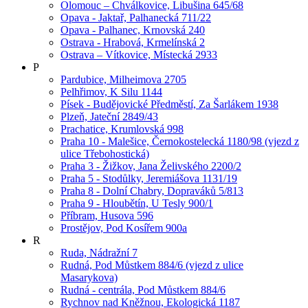
Olomouc – Chválkovice, Libušina 645/68
Opava - Jaktař, Palhanecká 711/22
Opava - Palhanec, Krnovská 240
Ostrava - Hrabová, Krmelínská 2
Ostrava – Vítkovice, Místecká 2933
P
Pardubice, Milheimova 2705
Pelhřimov, K Silu 1144
Písek - Budějovické Předměstí, Za Šarlákem 1938
Plzeň, Jateční 2849/43
Prachatice, Krumlovská 998
Praha 10 - Malešice, Černokostelecká 1180/98 (vjezd z
ulice Třebohostická)
Praha 3 - Žižkov, Jana Želivského 2200/2
Praha 5 - Stodůlky, Jeremiášova 1131/19
Praha 8 - Dolní Chabry, Dopraváků 5/813
Praha 9 - Hloubětín, U Tesly 900/1
Příbram, Husova 596
Prostějov, Pod Kosířem 900a
R
Ruda, Nádražní 7
Rudná, Pod Můstkem 884/6 (vjezd z ulice
Masarykova)
Rudná - centrála, Pod Můstkem 884/6
Rychnov nad Kněžnou, Ekologická 1187