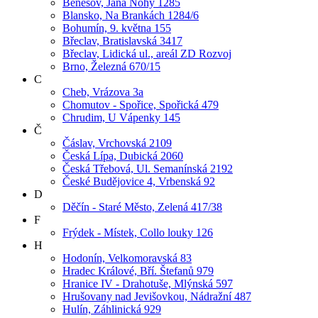
Benešov, Jana Nohy 1285
Blansko, Na Brankách 1284/6
Bohumín, 9. května 155
Břeclav, Bratislavská 3417
Břeclav, Lidická ul., areál ZD Rozvoj
Brno, Železná 670/15
C
Cheb, Vrázova 3a
Chomutov - Spořice, Spořická 479
Chrudim, U Vápenky 145
Č
Čáslav, Vrchovská 2109
Česká Lípa, Dubická 2060
Česká Třebová, Ul. Semanínská 2192
České Budějovice 4, Vrbenská 92
D
Děčín - Staré Město, Zelená 417/38
F
Frýdek - Místek, Collo louky 126
H
Hodonín, Velkomoravská 83
Hradec Králové, Bří. Štefanů 979
Hranice IV - Drahotuše, Mlýnská 597
Hrušovany nad Jevišovkou, Nádražní 487
Hulín, Záhlinická 929