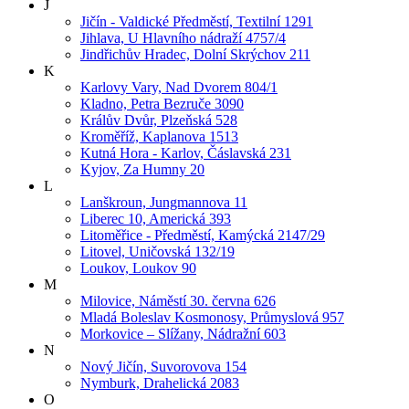
J
Jičín - Valdické Předměstí, Textilní 1291
Jihlava, U Hlavního nádraží 4757/4
Jindřichův Hradec, Dolní Skrýchov 211
K
Karlovy Vary, Nad Dvorem 804/1
Kladno, Petra Bezruče 3090
Králův Dvůr, Plzeňská 528
Kroměříž, Kaplanova 1513
Kutná Hora - Karlov, Čáslavská 231
Kyjov, Za Humny 20
L
Lanškroun, Jungmannova 11
Liberec 10, Americká 393
Litoměřice - Předměstí, Kamýcká 2147/29
Litovel, Uničovská 132/19
Loukov, Loukov 90
M
Milovice, Náměstí 30. června 626
Mladá Boleslav Kosmonosy, Průmyslová 957
Morkovice – Slížany, Nádražní 603
N
Nový Jičín, Suvorovova 154
Nymburk, Drahelická 2083
O