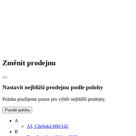
Změnit prodejnu
Nastavit nejbližší prodejnu podle polohy
Polohu použijeme pouze pro výběr nejbližší prodejny.
Povolit polohu
A
Aš, Chebská 666/142
B