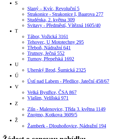
S
Slaný – Kvíc, Revoluční 5
Strakonice - Strakonice I, Baarova 277
Studénka, 2. května 309
Svitavy - Předměstí, Vítězná 1605/40
T
Tábor, Vožická 3161
Tehovec, U Mototechny 295
Třeboň, Nádražní 641
Trutnov, Ječná 552
Turnov, Přepeřská 1692
U
Uherský Brod, Šumická 2325
Ú
Ústí nad Labem - Předlice, Jateční 458/67
V
Velká Bystřice, ČSA 867
Vlašim, Velíšská 971
Z
Zlín - Malenovice, Třída 3. května 1149
Znojmo, Kotkova 3609/5
Ž
Žamberk - Dlouhoňovice, Nádražní 194
Žádost o cenovou nabídku