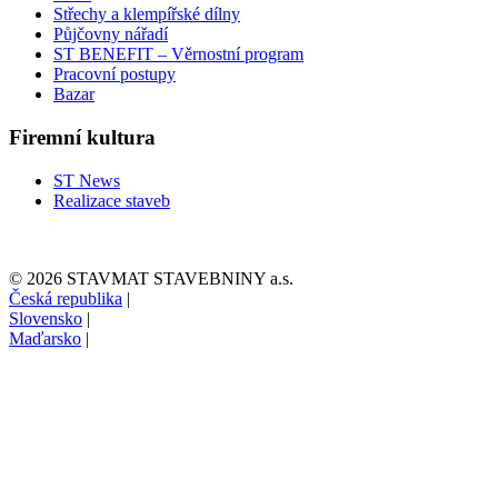
Střechy a klempířské dílny
Půjčovny nářadí
ST BENEFIT – Věrnostní program
Pracovní postupy
Bazar
Firemní kultura
ST News
Realizace staveb
© 2026 STAVMAT STAVEBNINY a.s.
Česká republika
|
Slovensko
|
Maďarsko
|