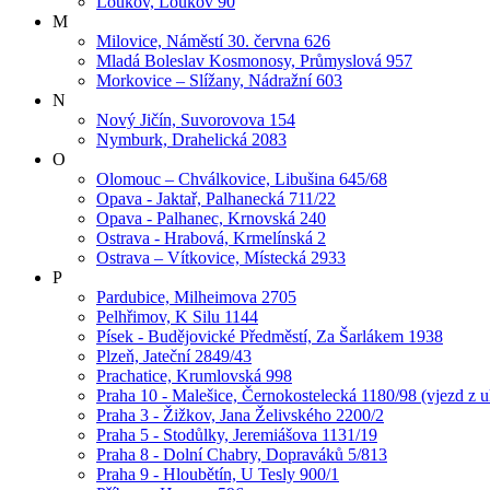
Loukov, Loukov 90
M
Milovice, Náměstí 30. června 626
Mladá Boleslav Kosmonosy, Průmyslová 957
Morkovice – Slížany, Nádražní 603
N
Nový Jičín, Suvorovova 154
Nymburk, Drahelická 2083
O
Olomouc – Chválkovice, Libušina 645/68
Opava - Jaktař, Palhanecká 711/22
Opava - Palhanec, Krnovská 240
Ostrava - Hrabová, Krmelínská 2
Ostrava – Vítkovice, Místecká 2933
P
Pardubice, Milheimova 2705
Pelhřimov, K Silu 1144
Písek - Budějovické Předměstí, Za Šarlákem 1938
Plzeň, Jateční 2849/43
Prachatice, Krumlovská 998
Praha 10 - Malešice, Černokostelecká 1180/98 (vjezd z u
Praha 3 - Žižkov, Jana Želivského 2200/2
Praha 5 - Stodůlky, Jeremiášova 1131/19
Praha 8 - Dolní Chabry, Dopraváků 5/813
Praha 9 - Hloubětín, U Tesly 900/1