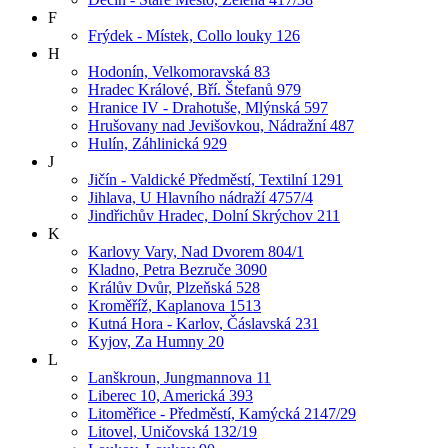
F
Frýdek - Místek, Collo louky 126
H
Hodonín, Velkomoravská 83
Hradec Králové, Bří. Štefanů 979
Hranice IV - Drahotuše, Mlýnská 597
Hrušovany nad Jevišovkou, Nádražní 487
Hulín, Záhlinická 929
J
Jičín - Valdické Předměstí, Textilní 1291
Jihlava, U Hlavního nádraží 4757/4
Jindřichův Hradec, Dolní Skrýchov 211
K
Karlovy Vary, Nad Dvorem 804/1
Kladno, Petra Bezruče 3090
Králův Dvůr, Plzeňská 528
Kroměříž, Kaplanova 1513
Kutná Hora - Karlov, Čáslavská 231
Kyjov, Za Humny 20
L
Lanškroun, Jungmannova 11
Liberec 10, Americká 393
Litoměřice - Předměstí, Kamýcká 2147/29
Litovel, Uničovská 132/19