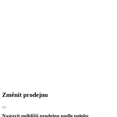
ST News
Realizace staveb
© 2026 STAVMAT STAVEBNINY a.s.
Česká republika
|
Slovensko
|
Maďarsko
|
Změnit prodejnu
Nastavit nejbližší prodejnu podle polohy