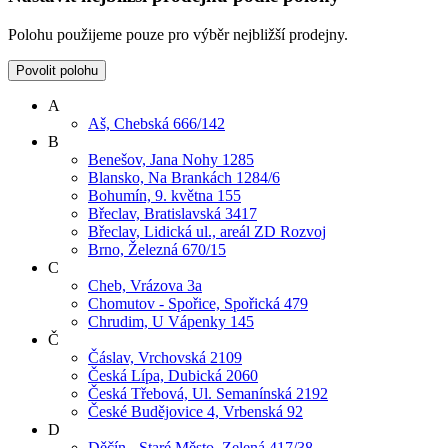
Polohu použijeme pouze pro výběr nejbližší prodejny.
Povolit polohu
A
Aš, Chebská 666/142
B
Benešov, Jana Nohy 1285
Blansko, Na Brankách 1284/6
Bohumín, 9. května 155
Břeclav, Bratislavská 3417
Břeclav, Lidická ul., areál ZD Rozvoj
Brno, Železná 670/15
C
Cheb, Vrázova 3a
Chomutov - Spořice, Spořická 479
Chrudim, U Vápenky 145
Č
Čáslav, Vrchovská 2109
Česká Lípa, Dubická 2060
Česká Třebová, Ul. Semanínská 2192
České Budějovice 4, Vrbenská 92
D
Děčín - Staré Město, Zelená 417/38