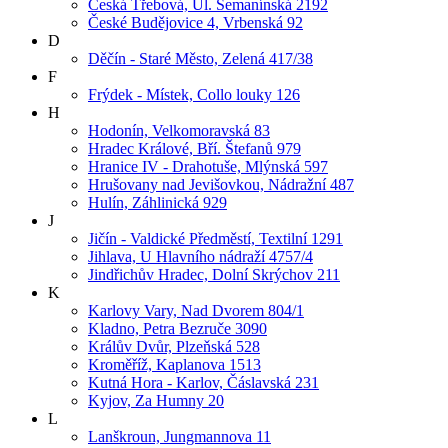
Česká Třebová, Ul. Semanínská 2192
České Budějovice 4, Vrbenská 92
D
Děčín - Staré Město, Zelená 417/38
F
Frýdek - Místek, Collo louky 126
H
Hodonín, Velkomoravská 83
Hradec Králové, Bří. Štefanů 979
Hranice IV - Drahotuše, Mlýnská 597
Hrušovany nad Jevišovkou, Nádražní 487
Hulín, Záhlinická 929
J
Jičín - Valdické Předměstí, Textilní 1291
Jihlava, U Hlavního nádraží 4757/4
Jindřichův Hradec, Dolní Skrýchov 211
K
Karlovy Vary, Nad Dvorem 804/1
Kladno, Petra Bezruče 3090
Králův Dvůr, Plzeňská 528
Kroměříž, Kaplanova 1513
Kutná Hora - Karlov, Čáslavská 231
Kyjov, Za Humny 20
L
Lanškroun, Jungmannova 11