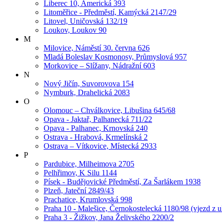
Liberec 10, Americká 393
Litoměřice - Předměstí, Kamýcká 2147/29
Litovel, Uničovská 132/19
Loukov, Loukov 90
M
Milovice, Náměstí 30. června 626
Mladá Boleslav Kosmonosy, Průmyslová 957
Morkovice – Slížany, Nádražní 603
N
Nový Jičín, Suvorovova 154
Nymburk, Drahelická 2083
O
Olomouc – Chválkovice, Libušina 645/68
Opava - Jaktař, Palhanecká 711/22
Opava - Palhanec, Krnovská 240
Ostrava - Hrabová, Krmelínská 2
Ostrava – Vítkovice, Místecká 2933
P
Pardubice, Milheimova 2705
Pelhřimov, K Silu 1144
Písek - Budějovické Předměstí, Za Šarlákem 1938
Plzeň, Jateční 2849/43
Prachatice, Krumlovská 998
Praha 10 - Malešice, Černokostelecká 1180/98 (vjezd z u
Praha 3 - Žižkov, Jana Želivského 2200/2