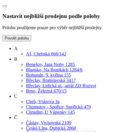
Nastavit nejbližší prodejnu podle polohy
Polohu použijeme pouze pro výběr nejbližší prodejny.
Povolit polohu
A
Aš, Chebská 666/142
B
Benešov, Jana Nohy 1285
Blansko, Na Brankách 1284/6
Bohumín, 9. května 155
Břeclav, Bratislavská 3417
Břeclav, Lidická ul., areál ZD Rozvoj
Brno, Železná 670/15
C
Cheb, Vrázova 3a
Chomutov - Spořice, Spořická 479
Chrudim, U Vápenky 145
Č
Čáslav, Vrchovská 2109
Česká Lípa, Dubická 2060