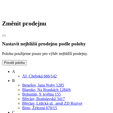
Změnit prodejnu
Nastavit nejbližší prodejnu podle polohy
Polohu použijeme pouze pro výběr nejbližší prodejny.
Povolit polohu
A
Aš, Chebská 666/142
B
Benešov, Jana Nohy 1285
Blansko, Na Brankách 1284/6
Bohumín, 9. května 155
Břeclav, Bratislavská 3417
Břeclav, Lidická ul., areál ZD Rozvoj
Brno, Železná 670/15
C