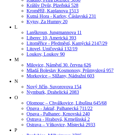
Králův Dvůr, Plzeňská 528
Kroměříž, Kaplanova 1513
Kutná Hora - Karlov, Čáslavská 231
Kyjov, Za Humny 20
L
Lanškroun, Jungmannova 11
Liberec 10, Americká 393
Litoměřice - Předměstí, Kamýcká 2147/29
Litovel, Uničovská 132/19
Loukov, Loukov 90
M
Milovice, Náměstí 30. června 626
Mladá Boleslav Kosmonosy, Průmyslová 957
Morkovice – Slížany, Nádražní 603
N
Nový Jičín, Suvorovova 154
Nymburk, Drahelická 2083
O
Olomouc – Chválkovice, Libušina 645/68
Opava - Jaktař, Palhanecká 711/22
Opava - Palhanec, Krnovská 240
Ostrava - Hrabová, Krmelínská 2
Ostrava – Vítkovice, Místecká 2933
P