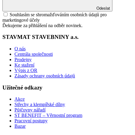
Odeslat
Souhlasím se shromažďováním osobních údajů pro
marketingové účely
Ďekujeme za přihlášení na odběr novinek.
STAVMAT STAVEBNINY a.s.
O nás
Centrála společnosti
Prodejny
Ke stažení
Výpis z OR
Zásady ochrany osobních údajů
Užitečné odkazy
Akce
Střechy a klempířské dílny
Půjčovny nářadí
ST BENEFIT – Věrnostní program
Pracovní postupy
Bazar