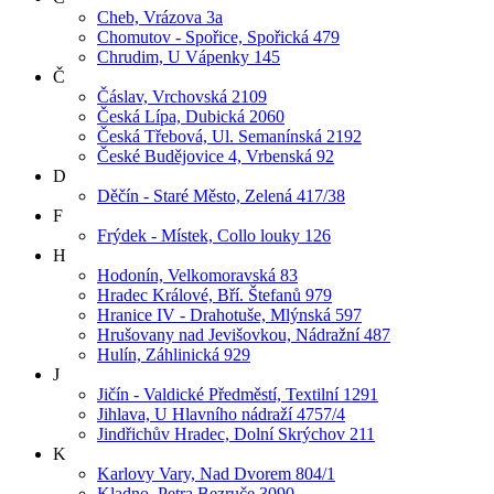
Cheb, Vrázova 3a
Chomutov - Spořice, Spořická 479
Chrudim, U Vápenky 145
Č
Čáslav, Vrchovská 2109
Česká Lípa, Dubická 2060
Česká Třebová, Ul. Semanínská 2192
České Budějovice 4, Vrbenská 92
D
Děčín - Staré Město, Zelená 417/38
F
Frýdek - Místek, Collo louky 126
H
Hodonín, Velkomoravská 83
Hradec Králové, Bří. Štefanů 979
Hranice IV - Drahotuše, Mlýnská 597
Hrušovany nad Jevišovkou, Nádražní 487
Hulín, Záhlinická 929
J
Jičín - Valdické Předměstí, Textilní 1291
Jihlava, U Hlavního nádraží 4757/4
Jindřichův Hradec, Dolní Skrýchov 211
K
Karlovy Vary, Nad Dvorem 804/1
Kladno, Petra Bezruče 3090