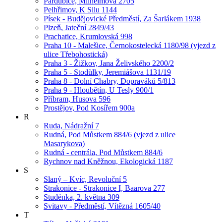
Pardubice, Milheimova 2705
Pelhřimov, K Silu 1144
Písek - Budějovické Předměstí, Za Šarlákem 1938
Plzeň, Jateční 2849/43
Prachatice, Krumlovská 998
Praha 10 - Malešice, Černokostelecká 1180/98 (vjezd z
ulice Třebohostická)
Praha 3 - Žižkov, Jana Želivského 2200/2
Praha 5 - Stodůlky, Jeremiášova 1131/19
Praha 8 - Dolní Chabry, Dopraváků 5/813
Praha 9 - Hloubětín, U Tesly 900/1
Příbram, Husova 596
Prostějov, Pod Kosířem 900a
R
Ruda, Nádražní 7
Rudná, Pod Můstkem 884/6 (vjezd z ulice
Masarykova)
Rudná - centrála, Pod Můstkem 884/6
Rychnov nad Kněžnou, Ekologická 1187
S
Slaný – Kvíc, Revoluční 5
Strakonice - Strakonice I, Baarova 277
Studénka, 2. května 309
Svitavy - Předměstí, Vítězná 1605/40
T