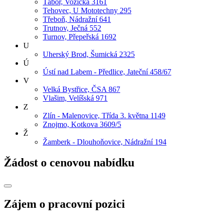
Tábor, Vožická 3161
Tehovec, U Mototechny 295
Třeboň, Nádražní 641
Trutnov, Ječná 552
Turnov, Přepeřská 1692
U
Uherský Brod, Šumická 2325
Ú
Ústí nad Labem - Předlice, Jateční 458/67
V
Velká Bystřice, ČSA 867
Vlašim, Velíšská 971
Z
Zlín - Malenovice, Třída 3. května 1149
Znojmo, Kotkova 3609/5
Ž
Žamberk - Dlouhoňovice, Nádražní 194
Žádost o cenovou nabídku
Zájem o pracovní pozici