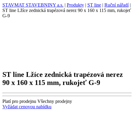
STAVMAT STAVEBNINY a.s.
|
Produkty
|
ST line
|
Ruční nářadí
|
ST line Lžíce zednická trapézová nerez 90 x 160 x 115 mm, rukojeť
G-9
ST line Lžíce zednická trapézová nerez
90 x 160 x 115 mm, rukojeť G-9
Platí pro prodejnu
Všechny prodejny
Vyžádat cenovou nabídku