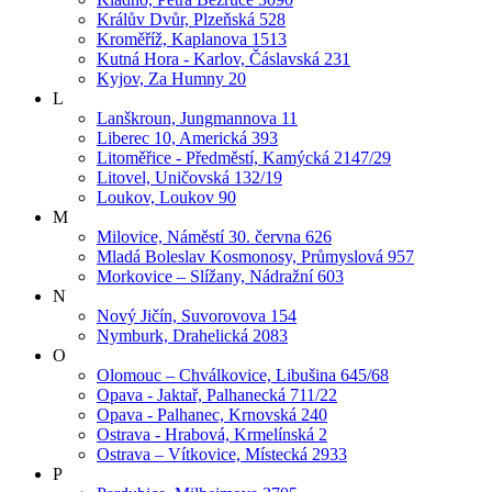
Králův Dvůr, Plzeňská 528
Kroměříž, Kaplanova 1513
Kutná Hora - Karlov, Čáslavská 231
Kyjov, Za Humny 20
L
Lanškroun, Jungmannova 11
Liberec 10, Americká 393
Litoměřice - Předměstí, Kamýcká 2147/29
Litovel, Uničovská 132/19
Loukov, Loukov 90
M
Milovice, Náměstí 30. června 626
Mladá Boleslav Kosmonosy, Průmyslová 957
Morkovice – Slížany, Nádražní 603
N
Nový Jičín, Suvorovova 154
Nymburk, Drahelická 2083
O
Olomouc – Chválkovice, Libušina 645/68
Opava - Jaktař, Palhanecká 711/22
Opava - Palhanec, Krnovská 240
Ostrava - Hrabová, Krmelínská 2
Ostrava – Vítkovice, Místecká 2933
P