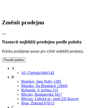
Změnit prodejnu
Nastavit nejbližší prodejnu podle polohy
Polohu použijeme pouze pro výběr nejbližší prodejny.
Povolit polohu
A
Aš, Chebská 666/142
B
Benešov, Jana Nohy 1285
Blansko, Na Brankách 1284/6
Bohumín, 9. května 155
Břeclav, Bratislavská 3417
Břeclav, Lidická ul., areál ZD Rozvoj
Brno, Železná 670/15
C