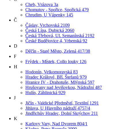
Cheb, Vrázova 3a
Chomutov - Spořice, Spořická 479
Chrudim, U Vápenky 145
Č
Čáslav, Vrchovská 2109
Česká Lípa, Dubická 2060
Česká Třebová, Ul. Semanínská 2192
České Budějovice 4, Vrbenská 92
D
Děčín - Staré Město, Zelená 417/38
F
Frýdek - Místek, Collo louky 126
H
Hodonín, Velkomoravská 83
Hradec Králové, Bří. Štefanů 979
Hranice IV - Drahotuše, Mlýnská 597
Hrušovany nad Jevišovkou, Nádražní 487
Hulín, Záhlinická 929
J
Jičín - Valdické Předměstí, Textilní 1291
Jihlava, U Hlavního nádraží 4757/4
Jindřichův Hradec, Dolní Skrýchov 211
K
Karlovy Vary, Nad Dvorem 804/1
Kladno, Petra Bezruče 3090