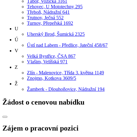
Tábor, Vožická 3161
Tehovec, U Mototechny 295
Třeboň, Nádražní 641
Trutnov, Ječná 552
Turnov, Přepeřská 1692
U
Uherský Brod, Šumická 2325
Ú
Ústí nad Labem - Předlice, Jateční 458/67
V
Velká Bystřice, ČSA 867
Vlašim, Velíšská 971
Z
Zlín - Malenovice, Třída 3. května 1149
Znojmo, Kotkova 3609/5
Ž
Žamberk - Dlouhoňovice, Nádražní 194
Žádost o cenovou nabídku
Zájem o pracovní pozici