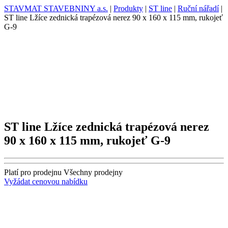
STAVMAT STAVEBNINY a.s.
|
Produkty
|
ST line
|
Ruční nářadí
|
ST line Lžíce zednická trapézová nerez 90 x 160 x 115 mm, rukojeť
G-9
ST line Lžíce zednická trapézová nerez
90 x 160 x 115 mm, rukojeť G-9
Platí pro prodejnu
Všechny prodejny
Vyžádat cenovou nabídku