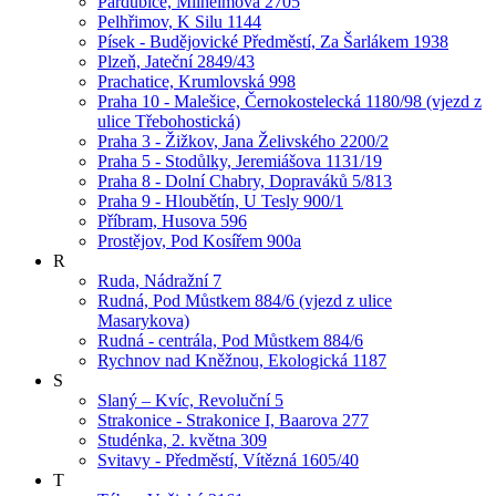
Pardubice, Milheimova 2705
Pelhřimov, K Silu 1144
Písek - Budějovické Předměstí, Za Šarlákem 1938
Plzeň, Jateční 2849/43
Prachatice, Krumlovská 998
Praha 10 - Malešice, Černokostelecká 1180/98 (vjezd z
ulice Třebohostická)
Praha 3 - Žižkov, Jana Želivského 2200/2
Praha 5 - Stodůlky, Jeremiášova 1131/19
Praha 8 - Dolní Chabry, Dopraváků 5/813
Praha 9 - Hloubětín, U Tesly 900/1
Příbram, Husova 596
Prostějov, Pod Kosířem 900a
R
Ruda, Nádražní 7
Rudná, Pod Můstkem 884/6 (vjezd z ulice
Masarykova)
Rudná - centrála, Pod Můstkem 884/6
Rychnov nad Kněžnou, Ekologická 1187
S
Slaný – Kvíc, Revoluční 5
Strakonice - Strakonice I, Baarova 277
Studénka, 2. května 309
Svitavy - Předměstí, Vítězná 1605/40
T