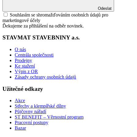
Odeslat
Souhlasím se shromažďováním osobních údajů pro
marketingové účely
Ďekujeme za přihlášení na odběr novinek.
STAVMAT STAVEBNINY a.s.
O nás
Centrála společnosti
Prodejny
Ke stažení
Výpis z OR
Zásady ochrany osobních údajů
Užitečné odkazy
Akce
Střechy a klempířské dílny
Půjčovny nářadí
ST BENEFIT – Věrnostní program
Pracovní postupy
Bazar