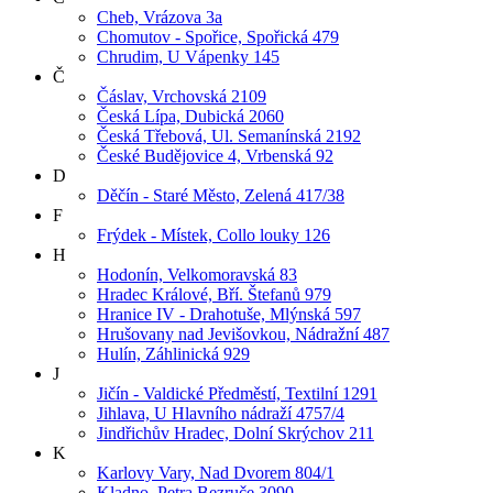
Cheb, Vrázova 3a
Chomutov - Spořice, Spořická 479
Chrudim, U Vápenky 145
Č
Čáslav, Vrchovská 2109
Česká Lípa, Dubická 2060
Česká Třebová, Ul. Semanínská 2192
České Budějovice 4, Vrbenská 92
D
Děčín - Staré Město, Zelená 417/38
F
Frýdek - Místek, Collo louky 126
H
Hodonín, Velkomoravská 83
Hradec Králové, Bří. Štefanů 979
Hranice IV - Drahotuše, Mlýnská 597
Hrušovany nad Jevišovkou, Nádražní 487
Hulín, Záhlinická 929
J
Jičín - Valdické Předměstí, Textilní 1291
Jihlava, U Hlavního nádraží 4757/4
Jindřichův Hradec, Dolní Skrýchov 211
K
Karlovy Vary, Nad Dvorem 804/1
Kladno, Petra Bezruče 3090