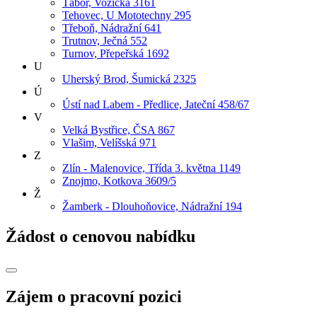
Tábor, Vožická 3161
Tehovec, U Mototechny 295
Třeboň, Nádražní 641
Trutnov, Ječná 552
Turnov, Přepeřská 1692
U
Uherský Brod, Šumická 2325
Ú
Ústí nad Labem - Předlice, Jateční 458/67
V
Velká Bystřice, ČSA 867
Vlašim, Velíšská 971
Z
Zlín - Malenovice, Třída 3. května 1149
Znojmo, Kotkova 3609/5
Ž
Žamberk - Dlouhoňovice, Nádražní 194
Žádost o cenovou nabídku
Zájem o pracovní pozici