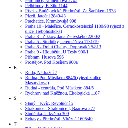
Pardubice, Milheimova 2705
Pelhřimov, K Silu 1144
Písek - Budějovické Předměstí, Za Šarlákem 1938
Plzeň, Jateční 2849/43
Prachatice, Krumlovská 998
Praha 10 - Malešice, Černokostelecká 1180/98 (vjezd z
ulice Třebohostická)
Praha 3 - Žižkov, Jana Želivského 2200/2
Praha 5 - Stodůlky, Jeremiášova 1131/19
Praha 8 - Dolní Chabry, Dopraváků 5/813
Praha 9 - Hloubětín, U Tesly 900/1
Příbram, Husova 596
Prostějov, Pod Kosířem 900a
R
Ruda, Nádražní 7
Rudná, Pod Můstkem 884/6 (vjezd z ulice
Masarykova)
Rudná - centrála, Pod Můstkem 884/6
Rychnov nad Kněžnou, Ekologická 1187
S
Slaný – Kvíc, Revoluční 5
Strakonice - Strakonice I, Baarova 277
Studénka, 2. května 309
Svitavy - Předměstí, Vítězná 1605/40
T