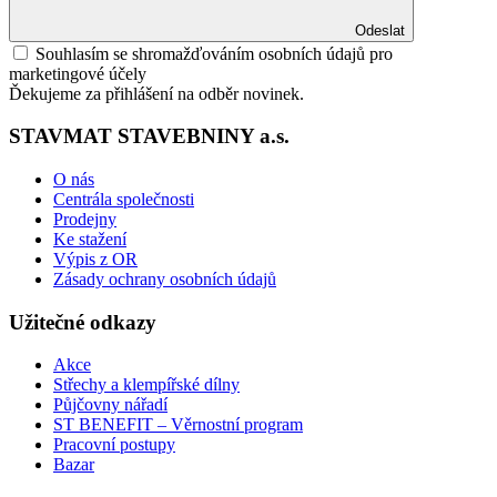
Odeslat
Souhlasím se shromažďováním osobních údajů pro
marketingové účely
Ďekujeme za přihlášení na odběr novinek.
STAVMAT STAVEBNINY a.s.
O nás
Centrála společnosti
Prodejny
Ke stažení
Výpis z OR
Zásady ochrany osobních údajů
Užitečné odkazy
Akce
Střechy a klempířské dílny
Půjčovny nářadí
ST BENEFIT – Věrnostní program
Pracovní postupy
Bazar