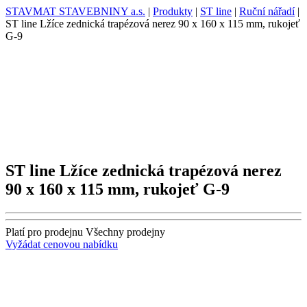
STAVMAT STAVEBNINY a.s.
|
Produkty
|
ST line
|
Ruční nářadí
|
ST line Lžíce zednická trapézová nerez 90 x 160 x 115 mm, rukojeť
G-9
ST line Lžíce zednická trapézová nerez
90 x 160 x 115 mm, rukojeť G-9
Platí pro prodejnu
Všechny prodejny
Vyžádat cenovou nabídku