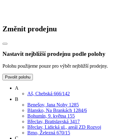
Změnit prodejnu
Nastavit nejbližší prodejnu podle polohy
Polohu použijeme pouze pro výběr nejbližší prodejny.
Povolit polohu
A
Aš, Chebská 666/142
B
Benešov, Jana Nohy 1285
Blansko, Na Brankách 1284/6
Bohumín, 9. května 155
Břeclav, Bratislavská 3417
Břeclav, Lidická ul., areál ZD Rozvoj
Brno, Železná 670/15
C