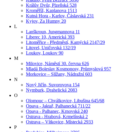
Králův Dvůr, Plzeňská 528
Kroměříž, Kaplanova 1513
Kutná Hora - Karlov, Čáslavská 231
Kyjov, Za Humny 20
L
Lanškroun, Jungmannova 11
Liberec 10, Americká 393
Litoměřice - Předměstí, Kamýcká 2147/29
Litovel, Uničovská 132/19
Loukov, Loukov 90
M
Milovice, Náměstí 30. června 626
Mladá Boleslav Kosmonosy, Průmyslová 957
Morkovice – Slížany, Nádražní 603
N
Nový Jičín, Suvorovova 154
Nymburk, Drahelická 2083
O
Olomouc – Chválkovice, Libušina 645/68
Opava - Jaktař, Palhanecká 711/22
Opava - Palhanec, Krnovská 240
Ostrava - Hrabová, Krmelínská 2
Ostrava – Vítkovice, Místecká 2933
P