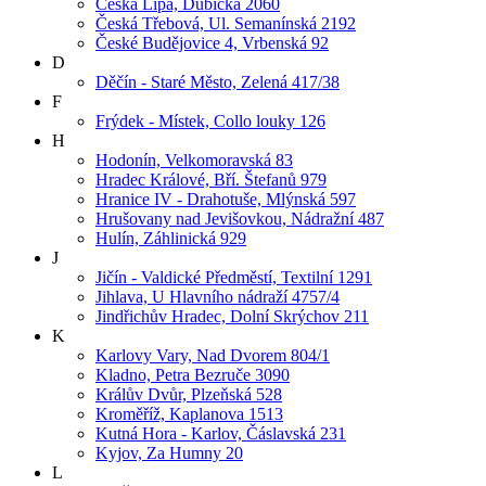
Česká Lípa, Dubická 2060
Česká Třebová, Ul. Semanínská 2192
České Budějovice 4, Vrbenská 92
D
Děčín - Staré Město, Zelená 417/38
F
Frýdek - Místek, Collo louky 126
H
Hodonín, Velkomoravská 83
Hradec Králové, Bří. Štefanů 979
Hranice IV - Drahotuše, Mlýnská 597
Hrušovany nad Jevišovkou, Nádražní 487
Hulín, Záhlinická 929
J
Jičín - Valdické Předměstí, Textilní 1291
Jihlava, U Hlavního nádraží 4757/4
Jindřichův Hradec, Dolní Skrýchov 211
K
Karlovy Vary, Nad Dvorem 804/1
Kladno, Petra Bezruče 3090
Králův Dvůr, Plzeňská 528
Kroměříž, Kaplanova 1513
Kutná Hora - Karlov, Čáslavská 231
Kyjov, Za Humny 20
L