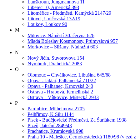
Lanškroun, Jungmannova 11
Liberec 10, Americká 393
Litoměřice - Předměstí, Kamýcká 2147/29
Litovel, Uničovská 132/19
Loukov, Loukov 90
M
Milovice, Náměstí 30. června 626
Mladá Boleslav Kosmonosy, Průmyslová 957
Morkovice – Slížany, Nádražní 603
N
Nový Jičín, Suvorovova 154
Nymburk, Drahelická 2083
O
Olomouc – Chválkovice, Libušina 645/68
Opava - Jaktař, Palhanecká 711/22
Opava - Palhanec, Krnovská 240
Ostrava - Hrabová, Krmelínská 2
Ostrava – Vítkovice, Místecká 2933
P
Pardubice, Milheimova 2705
Pelhřimov, K Silu 1144
Písek - Budějovické Předměstí, Za Šarlákem 1938
Plzeň, Jateční 2849/43
Prachatice, Krumlovská 998
Praha 10 - Malešice, Černokostelecká 1180/98 (vjezd z