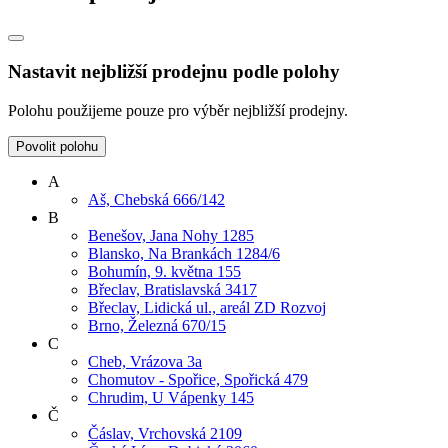
Nastavit nejbližší prodejnu podle polohy
Polohu použijeme pouze pro výběr nejbližší prodejny.
Povolit polohu
A
Aš, Chebská 666/142
B
Benešov, Jana Nohy 1285
Blansko, Na Brankách 1284/6
Bohumín, 9. května 155
Břeclav, Bratislavská 3417
Břeclav, Lidická ul., areál ZD Rozvoj
Brno, Železná 670/15
C
Cheb, Vrázova 3a
Chomutov - Spořice, Spořická 479
Chrudim, U Vápenky 145
Č
Čáslav, Vrchovská 2109