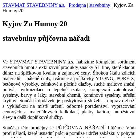
STAVMAT STAVEBNINY a.s.
|
Prodejna
|
stavebniny
|
Kyjov, Za
Humny 20
Kyjov
Za Humny 20
stavebniny
půjčovna nářadí
Ve STAVMAT STAVEBNINY a.s. nabízíme kompletní sortiment
stavebních hmot a exkluzivní produkty značky ST line, které kladou
důraz na špičkovou kvalitu a zajímavé ceny. Širokou škálu zdících
materiálů – pálené cihly, tvárnice a příčkovky YTONG, PORFIX,
betónové výrobky, zámkové a plošné dlažby, suché maltové směsi,
pojivá, hydroizolace a tepelné izolace, komplexní zateplovací
systémy, barvy a laky, stavební chemii, komínové systémy, střešní
krytiny. Součástí dodávek je poskytování služeb – doprava zboží
s vykládkou na místě určení, odborné poradenství, vypracování
cenových a materiálových kalkulací, platby kartou, množstevní
slevy a další doplňkové služby.
Součástí této prodejny je PŮJČOVNA NÁŘADÍ. Půjčíme Vám
profi nářadí, které usnadní práci a pomůže udržet zakázku v pohybu