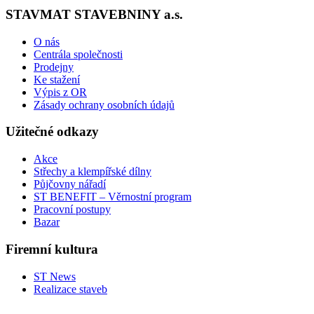
STAVMAT STAVEBNINY a.s.
O nás
Centrála společnosti
Prodejny
Ke stažení
Výpis z OR
Zásady ochrany osobních údajů
Užitečné odkazy
Akce
Střechy a klempířské dílny
Půjčovny nářadí
ST BENEFIT – Věrnostní program
Pracovní postupy
Bazar
Firemní kultura
ST News
Realizace staveb