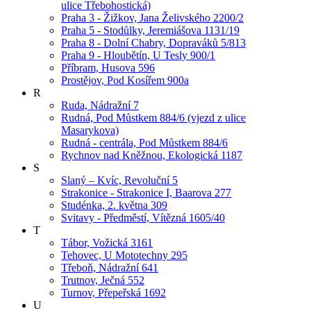
ulice Třebohostická)
Praha 3 - Žižkov, Jana Želivského 2200/2
Praha 5 - Stodůlky, Jeremiášova 1131/19
Praha 8 - Dolní Chabry, Dopraváků 5/813
Praha 9 - Hloubětín, U Tesly 900/1
Příbram, Husova 596
Prostějov, Pod Kosířem 900a
R
Ruda, Nádražní 7
Rudná, Pod Můstkem 884/6 (vjezd z ulice
Masarykova)
Rudná - centrála, Pod Můstkem 884/6
Rychnov nad Kněžnou, Ekologická 1187
S
Slaný – Kvíc, Revoluční 5
Strakonice - Strakonice I, Baarova 277
Studénka, 2. května 309
Svitavy - Předměstí, Vítězná 1605/40
T
Tábor, Vožická 3161
Tehovec, U Mototechny 295
Třeboň, Nádražní 641
Trutnov, Ječná 552
Turnov, Přepeřská 1692
U