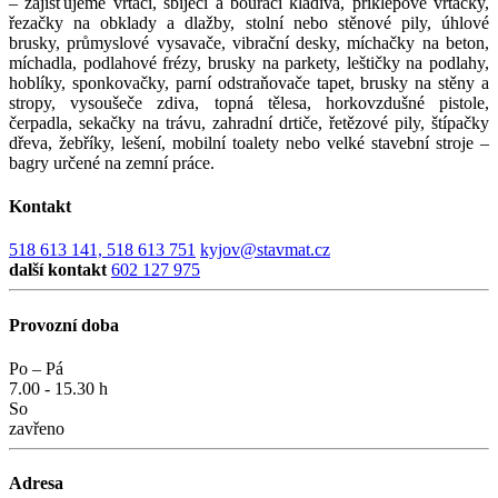
– zajišťujeme vrtací, sbíjecí a bourací kladiva, příklepové vrtačky,
řezačky na obklady a dlažby, stolní nebo stěnové pily, úhlové
brusky, průmyslové vysavače, vibrační desky, míchačky na beton,
míchadla, podlahové frézy, brusky na parkety, leštičky na podlahy,
hoblíky, sponkovačky, parní odstraňovače tapet, brusky na stěny a
stropy, vysoušeče zdiva, topná tělesa, horkovzdušné pistole,
čerpadla, sekačky na trávu, zahradní drtiče, řetězové pily, štípačky
dřeva, žebříky, lešení, mobilní toalety nebo velké stavební stroje –
bagry určené na zemní práce.
Kontakt
518 613 141, 518 613 751
kyjov@stavmat.cz
další kontakt
602 127 975
Provozní doba
Po – Pá
7.00 - 15.30 h
So
zavřeno
Adresa