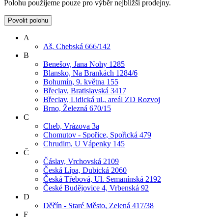
Polohu použijeme pouze pro výběr nejbližší prodejny.
Povolit polohu
A
Aš, Chebská 666/142
B
Benešov, Jana Nohy 1285
Blansko, Na Brankách 1284/6
Bohumín, 9. května 155
Břeclav, Bratislavská 3417
Břeclav, Lidická ul., areál ZD Rozvoj
Brno, Železná 670/15
C
Cheb, Vrázova 3a
Chomutov - Spořice, Spořická 479
Chrudim, U Vápenky 145
Č
Čáslav, Vrchovská 2109
Česká Lípa, Dubická 2060
Česká Třebová, Ul. Semanínská 2192
České Budějovice 4, Vrbenská 92
D
Děčín - Staré Město, Zelená 417/38
F