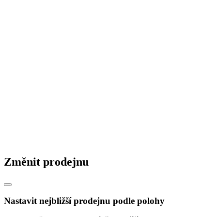
Realizace staveb
© 2026 STAVMAT STAVEBNINY a.s.
Česká republika
|
Slovensko
|
Maďarsko
|
Změnit prodejnu
Nastavit nejbližší prodejnu podle polohy