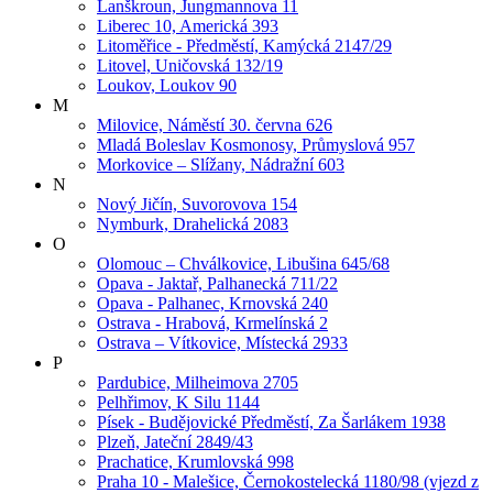
Lanškroun, Jungmannova 11
Liberec 10, Americká 393
Litoměřice - Předměstí, Kamýcká 2147/29
Litovel, Uničovská 132/19
Loukov, Loukov 90
M
Milovice, Náměstí 30. června 626
Mladá Boleslav Kosmonosy, Průmyslová 957
Morkovice – Slížany, Nádražní 603
N
Nový Jičín, Suvorovova 154
Nymburk, Drahelická 2083
O
Olomouc – Chválkovice, Libušina 645/68
Opava - Jaktař, Palhanecká 711/22
Opava - Palhanec, Krnovská 240
Ostrava - Hrabová, Krmelínská 2
Ostrava – Vítkovice, Místecká 2933
P
Pardubice, Milheimova 2705
Pelhřimov, K Silu 1144
Písek - Budějovické Předměstí, Za Šarlákem 1938
Plzeň, Jateční 2849/43
Prachatice, Krumlovská 998
Praha 10 - Malešice, Černokostelecká 1180/98 (vjezd z