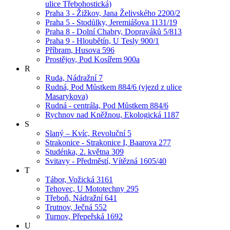
ulice Třebohostická)
Praha 3 - Žižkov, Jana Želivského 2200/2
Praha 5 - Stodůlky, Jeremiášova 1131/19
Praha 8 - Dolní Chabry, Dopraváků 5/813
Praha 9 - Hloubětín, U Tesly 900/1
Příbram, Husova 596
Prostějov, Pod Kosířem 900a
R
Ruda, Nádražní 7
Rudná, Pod Můstkem 884/6 (vjezd z ulice
Masarykova)
Rudná - centrála, Pod Můstkem 884/6
Rychnov nad Kněžnou, Ekologická 1187
S
Slaný – Kvíc, Revoluční 5
Strakonice - Strakonice I, Baarova 277
Studénka, 2. května 309
Svitavy - Předměstí, Vítězná 1605/40
T
Tábor, Vožická 3161
Tehovec, U Mototechny 295
Třeboň, Nádražní 641
Trutnov, Ječná 552
Turnov, Přepeřská 1692
U