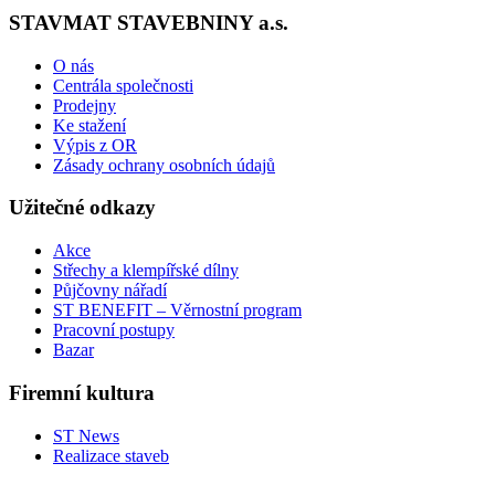
STAVMAT STAVEBNINY a.s.
O nás
Centrála společnosti
Prodejny
Ke stažení
Výpis z OR
Zásady ochrany osobních údajů
Užitečné odkazy
Akce
Střechy a klempířské dílny
Půjčovny nářadí
ST BENEFIT – Věrnostní program
Pracovní postupy
Bazar
Firemní kultura
ST News
Realizace staveb