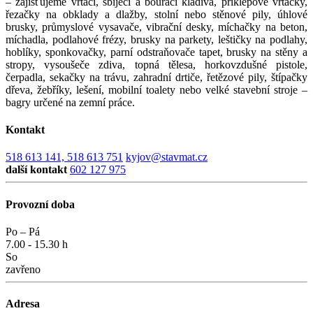
– zajišťujeme vrtací, sbíjecí a bourací kladiva, příklepové vrtačky,
řezačky na obklady a dlažby, stolní nebo stěnové pily, úhlové
brusky, průmyslové vysavače, vibrační desky, míchačky na beton,
míchadla, podlahové frézy, brusky na parkety, leštičky na podlahy,
hoblíky, sponkovačky, parní odstraňovače tapet, brusky na stěny a
stropy, vysoušeče zdiva, topná tělesa, horkovzdušné pistole,
čerpadla, sekačky na trávu, zahradní drtiče, řetězové pily, štípačky
dřeva, žebříky, lešení, mobilní toalety nebo velké stavební stroje –
bagry určené na zemní práce.
Kontakt
518 613 141, 518 613 751
kyjov@stavmat.cz
další kontakt
602 127 975
Provozní doba
Po – Pá
7.00 - 15.30 h
So
zavřeno
Adresa