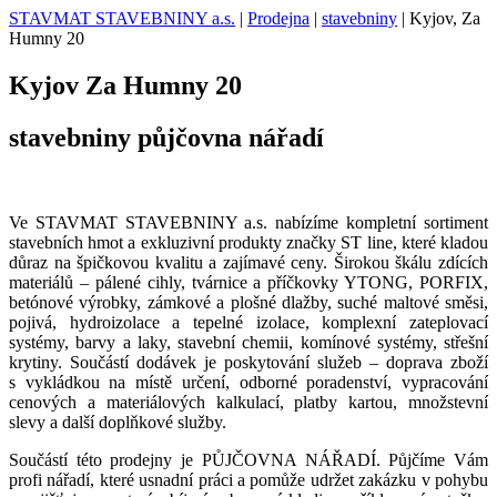
STAVMAT STAVEBNINY a.s.
|
Prodejna
|
stavebniny
|
Kyjov, Za
Humny 20
Kyjov
Za Humny 20
stavebniny
půjčovna nářadí
Ve STAVMAT STAVEBNINY a.s. nabízíme kompletní sortiment
stavebních hmot a exkluzivní produkty značky ST line, které kladou
důraz na špičkovou kvalitu a zajímavé ceny. Širokou škálu zdících
materiálů – pálené cihly, tvárnice a příčkovky YTONG, PORFIX,
betónové výrobky, zámkové a plošné dlažby, suché maltové směsi,
pojivá, hydroizolace a tepelné izolace, komplexní zateplovací
systémy, barvy a laky, stavební chemii, komínové systémy, střešní
krytiny. Součástí dodávek je poskytování služeb – doprava zboží
s vykládkou na místě určení, odborné poradenství, vypracování
cenových a materiálových kalkulací, platby kartou, množstevní
slevy a další doplňkové služby.
Součástí této prodejny je PŮJČOVNA NÁŘADÍ. Půjčíme Vám
profi nářadí, které usnadní práci a pomůže udržet zakázku v pohybu