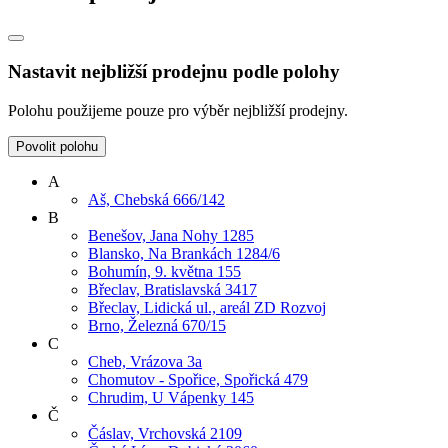
Nastavit nejbližší prodejnu podle polohy
Polohu použijeme pouze pro výběr nejbližší prodejny.
Povolit polohu
A
Aš, Chebská 666/142
B
Benešov, Jana Nohy 1285
Blansko, Na Brankách 1284/6
Bohumín, 9. května 155
Břeclav, Bratislavská 3417
Břeclav, Lidická ul., areál ZD Rozvoj
Brno, Železná 670/15
C
Cheb, Vrázova 3a
Chomutov - Spořice, Spořická 479
Chrudim, U Vápenky 145
Č
Čáslav, Vrchovská 2109