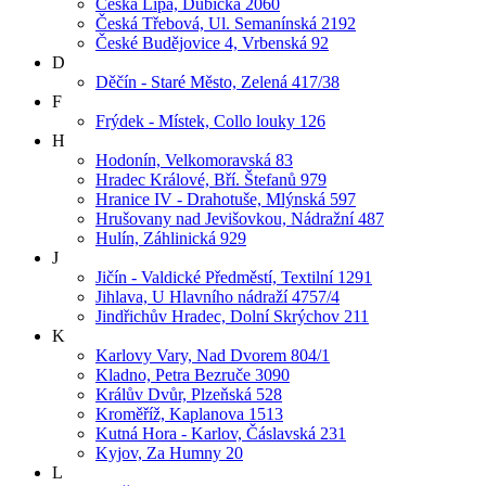
Česká Lípa, Dubická 2060
Česká Třebová, Ul. Semanínská 2192
České Budějovice 4, Vrbenská 92
D
Děčín - Staré Město, Zelená 417/38
F
Frýdek - Místek, Collo louky 126
H
Hodonín, Velkomoravská 83
Hradec Králové, Bří. Štefanů 979
Hranice IV - Drahotuše, Mlýnská 597
Hrušovany nad Jevišovkou, Nádražní 487
Hulín, Záhlinická 929
J
Jičín - Valdické Předměstí, Textilní 1291
Jihlava, U Hlavního nádraží 4757/4
Jindřichův Hradec, Dolní Skrýchov 211
K
Karlovy Vary, Nad Dvorem 804/1
Kladno, Petra Bezruče 3090
Králův Dvůr, Plzeňská 528
Kroměříž, Kaplanova 1513
Kutná Hora - Karlov, Čáslavská 231
Kyjov, Za Humny 20
L