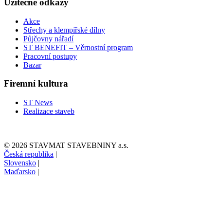
Užitečné odkazy
Akce
Střechy a klempířské dílny
Půjčovny nářadí
ST BENEFIT – Věrnostní program
Pracovní postupy
Bazar
Firemní kultura
ST News
Realizace staveb
© 2026 STAVMAT STAVEBNINY a.s.
Česká republika
|
Slovensko
|
Maďarsko
|