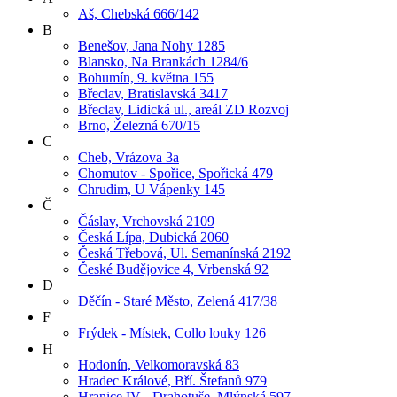
Aš, Chebská 666/142
B
Benešov, Jana Nohy 1285
Blansko, Na Brankách 1284/6
Bohumín, 9. května 155
Břeclav, Bratislavská 3417
Břeclav, Lidická ul., areál ZD Rozvoj
Brno, Železná 670/15
C
Cheb, Vrázova 3a
Chomutov - Spořice, Spořická 479
Chrudim, U Vápenky 145
Č
Čáslav, Vrchovská 2109
Česká Lípa, Dubická 2060
Česká Třebová, Ul. Semanínská 2192
České Budějovice 4, Vrbenská 92
D
Děčín - Staré Město, Zelená 417/38
F
Frýdek - Místek, Collo louky 126
H
Hodonín, Velkomoravská 83
Hradec Králové, Bří. Štefanů 979
Hranice IV - Drahotuše, Mlýnská 597