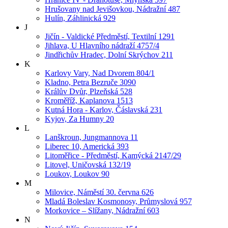
Hrušovany nad Jevišovkou, Nádražní 487
Hulín, Záhlinická 929
J
Jičín - Valdické Předměstí, Textilní 1291
Jihlava, U Hlavního nádraží 4757/4
Jindřichův Hradec, Dolní Skrýchov 211
K
Karlovy Vary, Nad Dvorem 804/1
Kladno, Petra Bezruče 3090
Králův Dvůr, Plzeňská 528
Kroměříž, Kaplanova 1513
Kutná Hora - Karlov, Čáslavská 231
Kyjov, Za Humny 20
L
Lanškroun, Jungmannova 11
Liberec 10, Americká 393
Litoměřice - Předměstí, Kamýcká 2147/29
Litovel, Uničovská 132/19
Loukov, Loukov 90
M
Milovice, Náměstí 30. června 626
Mladá Boleslav Kosmonosy, Průmyslová 957
Morkovice – Slížany, Nádražní 603
N