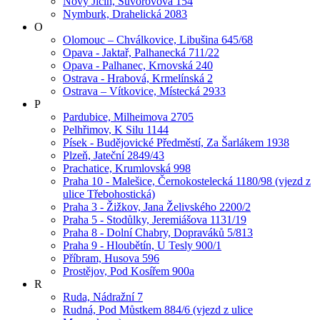
Nový Jičín, Suvorovova 154
Nymburk, Drahelická 2083
O
Olomouc – Chválkovice, Libušina 645/68
Opava - Jaktař, Palhanecká 711/22
Opava - Palhanec, Krnovská 240
Ostrava - Hrabová, Krmelínská 2
Ostrava – Vítkovice, Místecká 2933
P
Pardubice, Milheimova 2705
Pelhřimov, K Silu 1144
Písek - Budějovické Předměstí, Za Šarlákem 1938
Plzeň, Jateční 2849/43
Prachatice, Krumlovská 998
Praha 10 - Malešice, Černokostelecká 1180/98 (vjezd z
ulice Třebohostická)
Praha 3 - Žižkov, Jana Želivského 2200/2
Praha 5 - Stodůlky, Jeremiášova 1131/19
Praha 8 - Dolní Chabry, Dopraváků 5/813
Praha 9 - Hloubětín, U Tesly 900/1
Příbram, Husova 596
Prostějov, Pod Kosířem 900a
R
Ruda, Nádražní 7
Rudná, Pod Můstkem 884/6 (vjezd z ulice