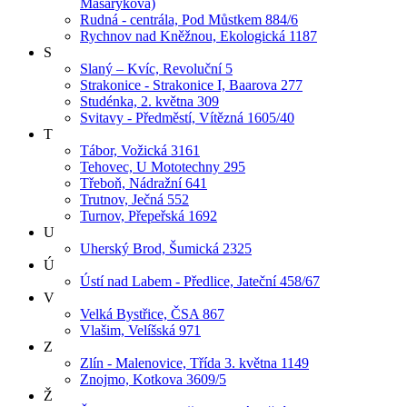
Masarykova)
Rudná - centrála, Pod Můstkem 884/6
Rychnov nad Kněžnou, Ekologická 1187
S
Slaný – Kvíc, Revoluční 5
Strakonice - Strakonice I, Baarova 277
Studénka, 2. května 309
Svitavy - Předměstí, Vítězná 1605/40
T
Tábor, Vožická 3161
Tehovec, U Mototechny 295
Třeboň, Nádražní 641
Trutnov, Ječná 552
Turnov, Přepeřská 1692
U
Uherský Brod, Šumická 2325
Ú
Ústí nad Labem - Předlice, Jateční 458/67
V
Velká Bystřice, ČSA 867
Vlašim, Velíšská 971
Z
Zlín - Malenovice, Třída 3. května 1149
Znojmo, Kotkova 3609/5
Ž