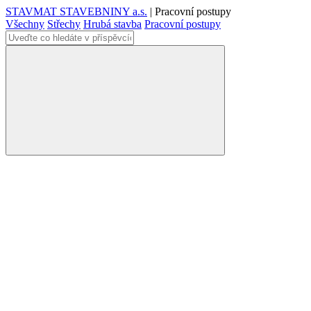
STAVMAT STAVEBNINY a.s.
|
Pracovní postupy
Všechny
Střechy
Hrubá stavba
Pracovní postupy