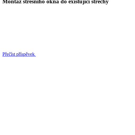
Montáž střešního okna do existující střechy
Přečíst příspěvek