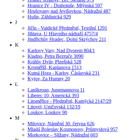
Hranice IV - Drahotuše, Mlýnská 597
Hrušovany nad Jevišovkou, Nádražní 487
Hulín, Záhlinická 929
J
Jičín - Valdické Předměstí, Textilní 1291
Jihlava, U Hlavního nádraží 4757/4
Jindřichův Hradec, Dolní Skrýchov 211
K
Karlovy Vary, Nad Dvorem 804/1
Kladno, Petra Bezruče 3090
Králův Dvůr, Plzeňská 528
Kroměříž, Kaplanova 1513
Kutná Hora - Karlov, Čáslavská 231
Kyjov, Za Humny 20
L
Lanškroun, Jungmannova 11
Liberec 10, Americká 393
Litoměřice - Předměstí, Kamýcká 2147/29
Litovel, Uničovská 132/19
Loukov, Loukov 90
M
Milovice, Náměstí 30. června 626
Mladá Boleslav Kosmonosy, Průmyslová 957
Morkovice – Slížany, Nádražní 603