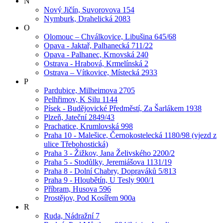
N
Nový Jičín, Suvorovova 154
Nymburk, Drahelická 2083
O
Olomouc – Chválkovice, Libušina 645/68
Opava - Jaktař, Palhanecká 711/22
Opava - Palhanec, Krnovská 240
Ostrava - Hrabová, Krmelínská 2
Ostrava – Vítkovice, Místecká 2933
P
Pardubice, Milheimova 2705
Pelhřimov, K Silu 1144
Písek - Budějovické Předměstí, Za Šarlákem 1938
Plzeň, Jateční 2849/43
Prachatice, Krumlovská 998
Praha 10 - Malešice, Černokostelecká 1180/98 (vjezd z
ulice Třebohostická)
Praha 3 - Žižkov, Jana Želivského 2200/2
Praha 5 - Stodůlky, Jeremiášova 1131/19
Praha 8 - Dolní Chabry, Dopraváků 5/813
Praha 9 - Hloubětín, U Tesly 900/1
Příbram, Husova 596
Prostějov, Pod Kosířem 900a
R
Ruda, Nádražní 7