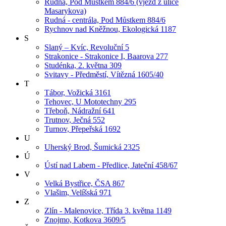
Rudná, Pod Můstkem 884/6 (vjezd z ulice
Masarykova)
Rudná - centrála, Pod Můstkem 884/6
Rychnov nad Kněžnou, Ekologická 1187
S
Slaný – Kvíc, Revoluční 5
Strakonice - Strakonice I, Baarova 277
Studénka, 2. května 309
Svitavy - Předměstí, Vítězná 1605/40
T
Tábor, Vožická 3161
Tehovec, U Mototechny 295
Třeboň, Nádražní 641
Trutnov, Ječná 552
Turnov, Přepeřská 1692
U
Uherský Brod, Šumická 2325
Ú
Ústí nad Labem - Předlice, Jateční 458/67
V
Velká Bystřice, ČSA 867
Vlašim, Velíšská 971
Z
Zlín - Malenovice, Třída 3. května 1149
Znojmo, Kotkova 3609/5