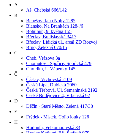
A
Aš, Chebská 666/142
B
Benešov, Jana Nohy 1285
Blansko, Na Brankách 1284/6
Bohumín, 9. května 155
Břeclav, Bratislavská 3417
Břeclav, Lidická ul., areál ZD Rozvoj
Brno, Železná 670/15
C
Cheb, Vrázova 3a
Chomutov - Spořice, Spořická 479
Chrudim, U Vápenky 145
Č
Čáslav, Vrchovská 2109
Česká Lípa, Dubická 2060
Česká Třebová, Ul. Semanínská 2192
České Budějovice 4, Vrbenská 92
D
Děčín - Staré Město, Zelená 417/38
F
Frýdek - Místek, Collo louky 126
H
Hodonín, Velkomoravská 83
Hradec Králové, Bří. Štefanů 979