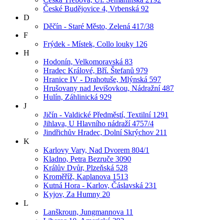
České Budějovice 4, Vrbenská 92
D
Děčín - Staré Město, Zelená 417/38
F
Frýdek - Místek, Collo louky 126
H
Hodonín, Velkomoravská 83
Hradec Králové, Bří. Štefanů 979
Hranice IV - Drahotuše, Mlýnská 597
Hrušovany nad Jevišovkou, Nádražní 487
Hulín, Záhlinická 929
J
Jičín - Valdické Předměstí, Textilní 1291
Jihlava, U Hlavního nádraží 4757/4
Jindřichův Hradec, Dolní Skrýchov 211
K
Karlovy Vary, Nad Dvorem 804/1
Kladno, Petra Bezruče 3090
Králův Dvůr, Plzeňská 528
Kroměříž, Kaplanova 1513
Kutná Hora - Karlov, Čáslavská 231
Kyjov, Za Humny 20
L
Lanškroun, Jungmannova 11