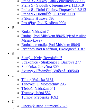
Praha 3 - Žižkov, Jana Želivského 2200/2
Praha 5 - Stodůlky, Jeremiášova 1131/19
Praha 8 - Dolní Chabry, Dopraváků 5/813
Praha 9 - Hloubětín, U Tesly 900/1
Příbram, Husova 596
Prostějov, Pod Kosířem 900a
R
Ruda, Nádražní 7
Rudná, Pod Můstkem 884/6 (vjezd z ulice
Masarykova)
Rudná - centrála, Pod Můstkem 884/6
Rychnov nad Kněžnou, Ekologická 1187
S
Slaný – Kvíc, Revoluční 5
Strakonice - Strakonice I, Baarova 277
Studénka, 2. května 309
Svitavy - Předměstí, Vítězná 1605/40
T
Tábor, Vožická 3161
Tehovec, U Mototechny 295
Třeboň, Nádražní 641
Trutnov, Ječná 552
Turnov, Přepeřská 1692
U
Uherský Brod, Šumická 2325