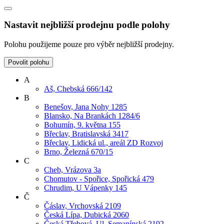
Nastavit nejbližší prodejnu podle polohy
Polohu použijeme pouze pro výběr nejbližší prodejny.
Povolit polohu
A
Aš, Chebská 666/142
B
Benešov, Jana Nohy 1285
Blansko, Na Brankách 1284/6
Bohumín, 9. května 155
Břeclav, Bratislavská 3417
Břeclav, Lidická ul., areál ZD Rozvoj
Brno, Železná 670/15
C
Cheb, Vrázova 3a
Chomutov - Spořice, Spořická 479
Chrudim, U Vápenky 145
Č
Čáslav, Vrchovská 2109
Česká Lípa, Dubická 2060
Česká Třebová, Ul. Semanínská 2192