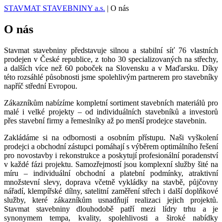
STAVMAT STAVEBNINY a.s.
|
O nás
O nás
Stavmat stavebniny představuje silnou a stabilní síť 76 vlastních
prodejen v České republice, z toho 30 specializovaných na střechy,
a dalších více než 60 poboček na Slovensku a v Maďarsku. Díky
této rozsáhlé působnosti jsme spolehlivým partnerem pro stavebníky
napříč střední Evropou.
Zákazníkům nabízíme kompletní sortiment stavebních materiálů pro
malé i velké projekty – od individuálních stavebníků a investorů
přes stavební firmy a řemeslníky až po menší prodejce stavebnin.
Zakládáme si na odbornosti a osobním přístupu. Naši vyškolení
prodejci a obchodní zástupci pomáhají s výběrem optimálního řešení
pro novostavby i rekonstrukce a poskytují profesionální poradenství
v každé fázi projektu. Samozřejmostí jsou komplexní služby šité na
míru – individuální obchodní a platební podmínky, atraktivní
množstevní slevy, doprava včetně vykládky na stavbě, půjčovny
nářadí, klempířské dílny, satelitní zaměření střech i další doplňkové
služby, které zákazníkům usnadňují realizaci jejich projektů.
Stavmat stavebniny dlouhodobě patří mezi lídry trhu a je
synonymem tempa, kvality, spolehlivosti a široké nabídky