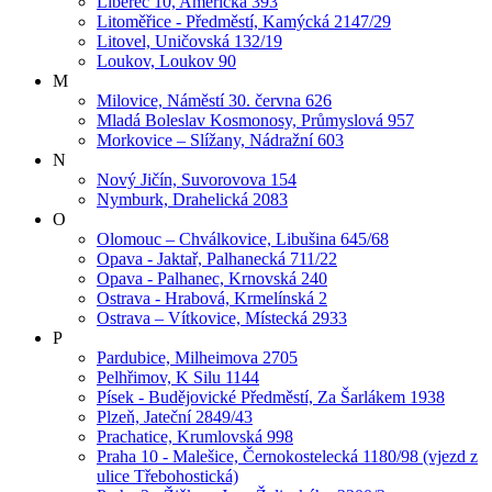
Liberec 10, Americká 393
Litoměřice - Předměstí, Kamýcká 2147/29
Litovel, Uničovská 132/19
Loukov, Loukov 90
M
Milovice, Náměstí 30. června 626
Mladá Boleslav Kosmonosy, Průmyslová 957
Morkovice – Slížany, Nádražní 603
N
Nový Jičín, Suvorovova 154
Nymburk, Drahelická 2083
O
Olomouc – Chválkovice, Libušina 645/68
Opava - Jaktař, Palhanecká 711/22
Opava - Palhanec, Krnovská 240
Ostrava - Hrabová, Krmelínská 2
Ostrava – Vítkovice, Místecká 2933
P
Pardubice, Milheimova 2705
Pelhřimov, K Silu 1144
Písek - Budějovické Předměstí, Za Šarlákem 1938
Plzeň, Jateční 2849/43
Prachatice, Krumlovská 998
Praha 10 - Malešice, Černokostelecká 1180/98 (vjezd z
ulice Třebohostická)