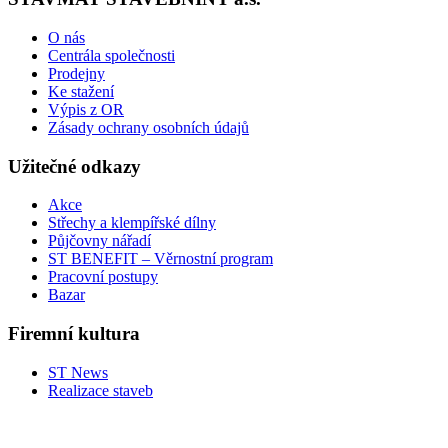
O nás
Centrála společnosti
Prodejny
Ke stažení
Výpis z OR
Zásady ochrany osobních údajů
Užitečné odkazy
Akce
Střechy a klempířské dílny
Půjčovny nářadí
ST BENEFIT – Věrnostní program
Pracovní postupy
Bazar
Firemní kultura
ST News
Realizace staveb