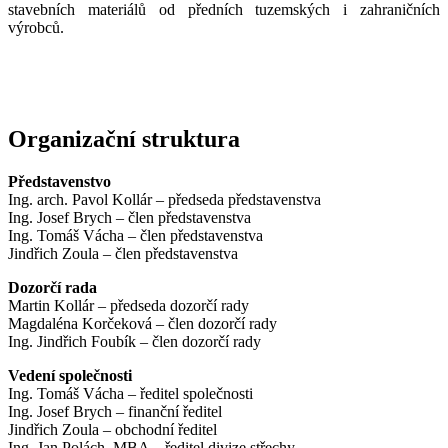
stavebních materiálů od předních tuzemských i zahraničních
výrobců.
Organizační struktura
Představenstvo
Ing. arch. Pavol Kollár – předseda představenstva
Ing. Josef Brych – člen představenstva
Ing. Tomáš Vácha – člen představenstva
Jindřich Zoula – člen představenstva
Dozorčí rada
Martin Kollár – předseda dozorčí rady
Magdaléna Korčeková – člen dozorčí rady
Ing. Jindřich Foubík – člen dozorčí rady
Vedení společnosti
Ing. Tomáš Vácha – ředitel společnosti
Ing. Josef Brych – finanční ředitel
Jindřich Zoula – obchodní ředitel
Ing. Jan Polách, MBA – ředitel divize střechy