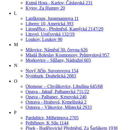
Kutná Hora - Karlov, Čáslavská 231
Kyjov, Za Humny 20
L
Lanškroun, Jungmannova 11
Liberec 10, Americká 393
Litoměřice - Předměstí, Kamýcká 2147/29
Litovel, Uničovská 132/19
Loukov, Loukov 90
M
Milovice, Náměstí 30. června 626
Mladá Boleslav Kosmonosy, Průmyslová 957
Morkovice – Slížany, Nádražní 603
N
Nový Jičín, Suvorovova 154
Nymburk, Drahelická 2083
O
Olomouc – Chválkovice, Libušina 645/68
Opava - Jaktař, Palhanecká 711/22
Opava - Palhanec, Krnovská 240
Ostrava - Hrabová, Krmelínská 2
Ostrava – Vítkovice, Místecká 2933
P
Pardubice, Milheimova 2705
Pelhřimov, K Silu 1144
Písek - Budějovické Předměstí, Za Šarlákem 1938