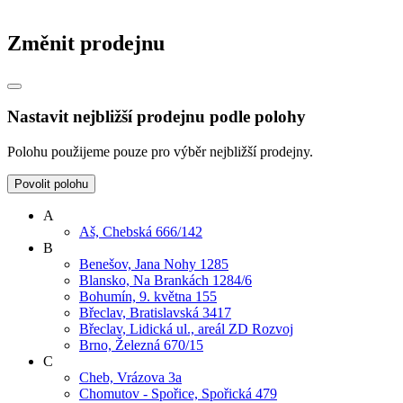
Změnit prodejnu
Nastavit nejbližší prodejnu podle polohy
Polohu použijeme pouze pro výběr nejbližší prodejny.
Povolit polohu
A
Aš, Chebská 666/142
B
Benešov, Jana Nohy 1285
Blansko, Na Brankách 1284/6
Bohumín, 9. května 155
Břeclav, Bratislavská 3417
Břeclav, Lidická ul., areál ZD Rozvoj
Brno, Železná 670/15
C
Cheb, Vrázova 3a
Chomutov - Spořice, Spořická 479