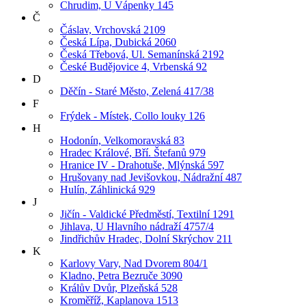
Chrudim, U Vápenky 145
Č
Čáslav, Vrchovská 2109
Česká Lípa, Dubická 2060
Česká Třebová, Ul. Semanínská 2192
České Budějovice 4, Vrbenská 92
D
Děčín - Staré Město, Zelená 417/38
F
Frýdek - Místek, Collo louky 126
H
Hodonín, Velkomoravská 83
Hradec Králové, Bří. Štefanů 979
Hranice IV - Drahotuše, Mlýnská 597
Hrušovany nad Jevišovkou, Nádražní 487
Hulín, Záhlinická 929
J
Jičín - Valdické Předměstí, Textilní 1291
Jihlava, U Hlavního nádraží 4757/4
Jindřichův Hradec, Dolní Skrýchov 211
K
Karlovy Vary, Nad Dvorem 804/1
Kladno, Petra Bezruče 3090
Králův Dvůr, Plzeňská 528
Kroměříž, Kaplanova 1513