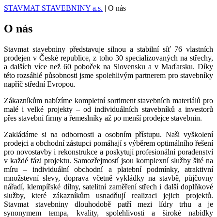
STAVMAT STAVEBNINY a.s.
|
O nás
O nás
Stavmat stavebniny představuje silnou a stabilní síť 76 vlastních
prodejen v České republice, z toho 30 specializovaných na střechy,
a dalších více než 60 poboček na Slovensku a v Maďarsku. Díky
této rozsáhlé působnosti jsme spolehlivým partnerem pro stavebníky
napříč střední Evropou.
Zákazníkům nabízíme kompletní sortiment stavebních materiálů pro
malé i velké projekty – od individuálních stavebníků a investorů
přes stavební firmy a řemeslníky až po menší prodejce stavebnin.
Zakládáme si na odbornosti a osobním přístupu. Naši vyškolení
prodejci a obchodní zástupci pomáhají s výběrem optimálního řešení
pro novostavby i rekonstrukce a poskytují profesionální poradenství
v každé fázi projektu. Samozřejmostí jsou komplexní služby šité na
míru – individuální obchodní a platební podmínky, atraktivní
množstevní slevy, doprava včetně vykládky na stavbě, půjčovny
nářadí, klempířské dílny, satelitní zaměření střech i další doplňkové
služby, které zákazníkům usnadňují realizaci jejich projektů.
Stavmat stavebniny dlouhodobě patří mezi lídry trhu a je
synonymem tempa, kvality, spolehlivosti a široké nabídky