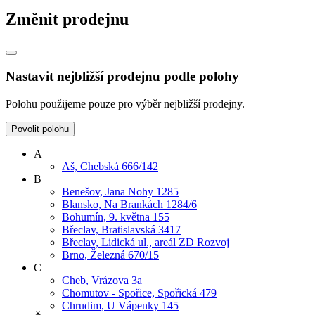
Změnit prodejnu
Nastavit nejbližší prodejnu podle polohy
Polohu použijeme pouze pro výběr nejbližší prodejny.
Povolit polohu
A
Aš, Chebská 666/142
B
Benešov, Jana Nohy 1285
Blansko, Na Brankách 1284/6
Bohumín, 9. května 155
Břeclav, Bratislavská 3417
Břeclav, Lidická ul., areál ZD Rozvoj
Brno, Železná 670/15
C
Cheb, Vrázova 3a
Chomutov - Spořice, Spořická 479
Chrudim, U Vápenky 145