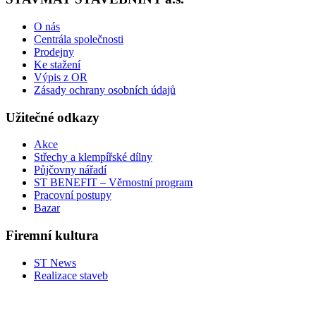
O nás
Centrála společnosti
Prodejny
Ke stažení
Výpis z OR
Zásady ochrany osobních údajů
Užitečné odkazy
Akce
Střechy a klempířské dílny
Půjčovny nářadí
ST BENEFIT – Věrnostní program
Pracovní postupy
Bazar
Firemní kultura
ST News
Realizace staveb