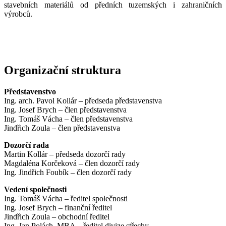
stavebních materiálů od předních tuzemských i zahraničních
výrobců.
Organizační struktura
Představenstvo
Ing. arch. Pavol Kollár – předseda představenstva
Ing. Josef Brych – člen představenstva
Ing. Tomáš Vácha – člen představenstva
Jindřich Zoula – člen představenstva
Dozorčí rada
Martin Kollár – předseda dozorčí rady
Magdaléna Korčeková – člen dozorčí rady
Ing. Jindřich Foubík – člen dozorčí rady
Vedení společnosti
Ing. Tomáš Vácha – ředitel společnosti
Ing. Josef Brych – finanční ředitel
Jindřich Zoula – obchodní ředitel
Ing. Jan Polách, MBA – ředitel divize střechy