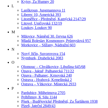
Kyjov, Za Humny 20
L
Lanškroun, Jungmannova 11
Liberec 10, Americká 393
Litoměřice - Předměstí, Kamýcká 2147/29
Litovel, Uničovská 132/19
Loukov, Loukov 90
M
Milovice, Náměstí 30. června 626
Mladá Boleslav Kosmonosy, Průmyslová 957
Morkovice – Slížany, Nádražní 603
N
Nový Jičín, Suvorovova 154
Nymburk, Drahelická 2083
O
Olomouc – Chválkovice, Libušina 645/68
Opava - Jaktař, Palhanecká 711/22
Opava - Palhanec, Krnovská 240
Ostrava - Hrabová, Krmelínská 2
Ostrava – Vítkovice, Místecká 2933
P
Pardubice, Milheimova 2705
Pelhřimov, K Silu 1144
Písek - Budějovické Předměstí, Za Šarlákem 1938
Plzeň, Jateční 2849/43