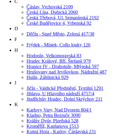
Č
Čáslav, Vrchovská 2109
Česká Lípa, Dubická 2060
Česká Třebová, Ul. Semanínská 2192
České Budějovice 4, Vrbenská 92
D
Děčín - Staré Město, Zelená 417/38
F
Frýdek - Místek, Collo louky 126
H
Hodonín, Velkomoravská 83
Hradec Králové, Bří. Štefanů 979
Hranice IV - Drahotuše, Mlýnská 597
Hrušovany nad Jevišovkou, Nádražní 487
Hulín, Záhlinická 929
J
Jičín - Valdické Předměstí, Textilní 1291
Jihlava, U Hlavního nádraží 4757/4
Jindřichův Hradec, Dolní Skrýchov 211
K
Karlovy Vary, Nad Dvorem 804/1
Kladno, Petra Bezruče 3090
Králův Dvůr, Plzeňská 528
Kroměříž, Kaplanova 1513
Kutná Hora - Karlov, Čáslavská 231