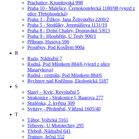
Prachatice, Krumlovská 998
Praha 10 - Malešice, Černokostelecká 1180/98 (vjezd z
ulice Třebohostická)
Praha 3 - Žižkov, Jana Želivského 2200/2
Praha 5 - Stodůlky, Jeremiášova 1131/19
Praha 8 - Dolní Chabry, Dopraváků 5/813
Praha 9 - Hloubětín, U Tesly 900/1
Příbram, Husova 596
Prostějov, Pod Kosířem 900a
R
Ruda, Nádražní 7
Rudná, Pod Můstkem 884/6 (vjezd z ulice
Masarykova)
Rudná - centrála, Pod Můstkem 884/6
Rychnov nad Kněžnou, Ekologická 1187
S
Slaný – Kvíc, Revoluční 5
Strakonice - Strakonice I, Baarova 277
Studénka, 2. května 309
Svitavy - Předměstí, Vítězná 1605/40
T
Tábor, Vožická 3161
Tehovec, U Mototechny 295
Třeboň, Nádražní 641
Trutnov, Ječná 552