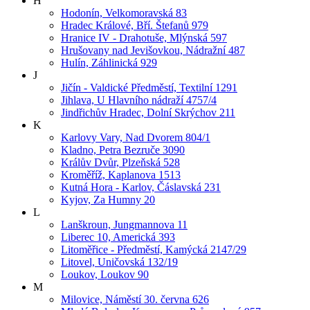
H
Hodonín, Velkomoravská 83
Hradec Králové, Bří. Štefanů 979
Hranice IV - Drahotuše, Mlýnská 597
Hrušovany nad Jevišovkou, Nádražní 487
Hulín, Záhlinická 929
J
Jičín - Valdické Předměstí, Textilní 1291
Jihlava, U Hlavního nádraží 4757/4
Jindřichův Hradec, Dolní Skrýchov 211
K
Karlovy Vary, Nad Dvorem 804/1
Kladno, Petra Bezruče 3090
Králův Dvůr, Plzeňská 528
Kroměříž, Kaplanova 1513
Kutná Hora - Karlov, Čáslavská 231
Kyjov, Za Humny 20
L
Lanškroun, Jungmannova 11
Liberec 10, Americká 393
Litoměřice - Předměstí, Kamýcká 2147/29
Litovel, Uničovská 132/19
Loukov, Loukov 90
M
Milovice, Náměstí 30. června 626