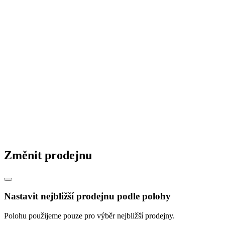
© 2026 STAVMAT STAVEBNINY a.s.
Česká republika
|
Slovensko
|
Maďarsko
|
Změnit prodejnu
Nastavit nejbližší prodejnu podle polohy
Polohu použijeme pouze pro výběr nejbližší prodejny.