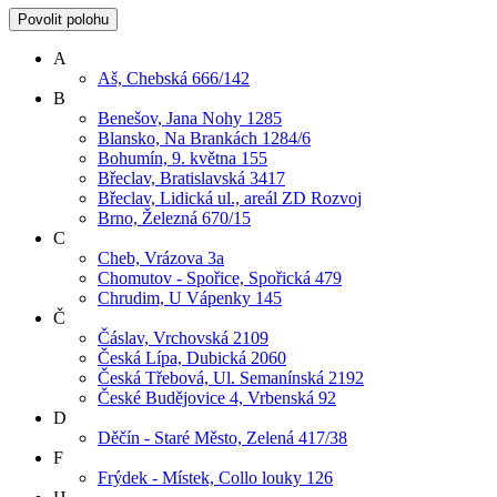
Povolit polohu
A
Aš, Chebská 666/142
B
Benešov, Jana Nohy 1285
Blansko, Na Brankách 1284/6
Bohumín, 9. května 155
Břeclav, Bratislavská 3417
Břeclav, Lidická ul., areál ZD Rozvoj
Brno, Železná 670/15
C
Cheb, Vrázova 3a
Chomutov - Spořice, Spořická 479
Chrudim, U Vápenky 145
Č
Čáslav, Vrchovská 2109
Česká Lípa, Dubická 2060
Česká Třebová, Ul. Semanínská 2192
České Budějovice 4, Vrbenská 92
D
Děčín - Staré Město, Zelená 417/38
F
Frýdek - Místek, Collo louky 126