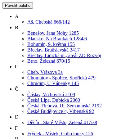
Povolit polohu
A
Aš, Chebská 666/142
B
Benešov, Jana Nohy 1285
Blansko, Na Brankách 1284/6
Bohumín, 9. května 155
Břeclav, Bratislavská 3417
Břeclav, Lidická ul., areál ZD Rozvoj
Brno, Železná 670/15
C
Cheb, Vrázova 3a
Chomutov - Spořice, Spořická 479
Chrudim, U Vápenky 145
Č
Čáslav, Vrchovská 2109
Česká Lípa, Dubická 2060
Česká Třebová, Ul. Semanínská 2192
České Budějovice 4, Vrbenská 92
D
Děčín - Staré Město, Zelená 417/38
F
Frýdek - Místek, Collo louky 126