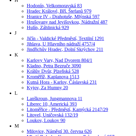
H
Hodonín, Velkomoravská 83
Hradec Králové, Bří. Štefanů 979
Hranice IV - Drahotuše, Mlýnská 597
Hrušovany nad Jevišovkou, Nádražní 487
Hulín, Záhlinická 929
J
Jičín - Valdické Předměstí, Textilní 1291
Jihlava, U Hlavního nádraží 4757/4
Jindřichův Hradec, Dolní Skrýchov 211
K
Karlovy Vary, Nad Dvorem 804/1
Kladno, Petra Bezruče 3090
Králův Dvůr, Plzeňská 528
Kroměříž, Kaplanova 1513
Kutná Hora - Karlov, Čáslavská 231
Kyjov, Za Humny 20
L
Lanškroun, Jungmannova 11
Liberec 10, Americká 393
Litoměřice - Předměstí, Kamýcká 2147/29
Litovel, Uničovská 132/19
Loukov, Loukov 90
M
Milovice, Náměstí 30. června 626