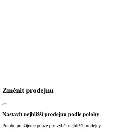
© 2026 STAVMAT STAVEBNINY a.s.
Česká republika
|
Slovensko
|
Maďarsko
|
Změnit prodejnu
Nastavit nejbližší prodejnu podle polohy
Polohu použijeme pouze pro výběr nejbližší prodejny.