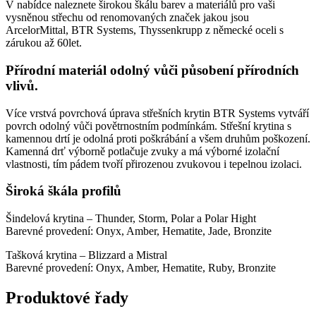
V nabídce naleznete širokou škálu barev a materiálů pro vaši
vysněnou střechu od renomovaných značek jakou jsou
ArcelorMittal, BTR Systems, Thyssenkrupp z německé oceli s
zárukou až 60let.
Přírodní materiál odolný vůči působení přírodních
vlivů.
Více vrstvá povrchová úprava střešních krytin BTR Systems vytváří
povrch odolný vůči povětrnostním podmínkám. Střešní krytina s
kamennou drtí je odolná proti poškrábání a všem druhům poškození.
Kamenná drť výborně potlačuje zvuky a má výborné izolační
vlastnosti, tím pádem tvoří přirozenou zvukovou i tepelnou izolaci.
Široká škála profilů
Šindelová krytina – Thunder, Storm, Polar a Polar Hight
Barevné provedení: Onyx, Amber, Hematite, Jade, Bronzite
Tašková krytina – Blizzard a Mistral
Barevné provedení: Onyx, Amber, Hematite, Ruby, Bronzite
Produktové řady