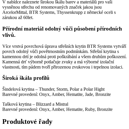
V nabídce naleznete širokou škálu barev a materiálů pro vaši
vysněnou střechu od renomovaných značek jakou jsou
ArcelorMittal, BTR Systems, Thyssenkrupp z německé oceli s
zárukou až 60let.
Přírodní materiál odolný vůči působení přírodních
vlivů.
Více vrstvá povrchová úprava střešních krytin BTR Systems vytváří
povrch odolný vůči povětrnostním podmínkám. Střešní krytina s
kamennou drtí je odolná proti poškrábání a všem druhům poškození.
Kamenná drť výborně potlačuje zvuky a má výborné izolační
vlastnosti, tím pádem tvoří přirozenou zvukovou i tepelnou izolaci.
Široká škála profilů
Šindelová krytina – Thunder, Storm, Polar a Polar Hight
Barevné provedení: Onyx, Amber, Hematite, Jade, Bronzite
Tašková krytina – Blizzard a Mistral
Barevné provedení: Onyx, Amber, Hematite, Ruby, Bronzite
Produktové řady