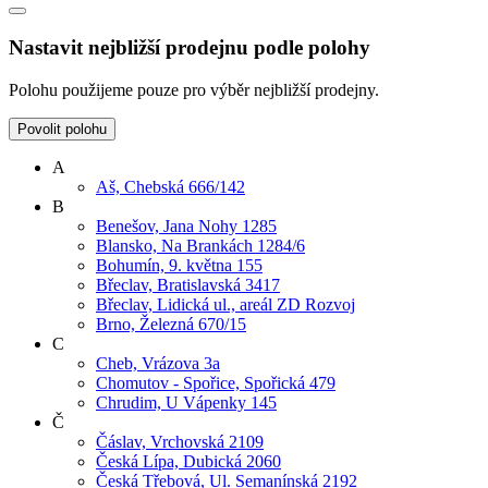
Nastavit nejbližší prodejnu podle polohy
Polohu použijeme pouze pro výběr nejbližší prodejny.
Povolit polohu
A
Aš, Chebská 666/142
B
Benešov, Jana Nohy 1285
Blansko, Na Brankách 1284/6
Bohumín, 9. května 155
Břeclav, Bratislavská 3417
Břeclav, Lidická ul., areál ZD Rozvoj
Brno, Železná 670/15
C
Cheb, Vrázova 3a
Chomutov - Spořice, Spořická 479
Chrudim, U Vápenky 145
Č
Čáslav, Vrchovská 2109
Česká Lípa, Dubická 2060
Česká Třebová, Ul. Semanínská 2192