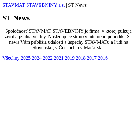
STAVMAT STAVEBNINY a.s.
|
ST News
ST News
Spoločnosť STAVMAT STAVEBNINY je firma, v ktorej pulzuje
život a je plná vitality. Následujúce stránky interného periodika ST
news Vám priblížia udalosti a úspechy STAVMATu a ľudí na
Slovensku, v Čechách a v Maďarsku.
Všechny
2025
2024
2022
2021
2019
2018
2017
2016