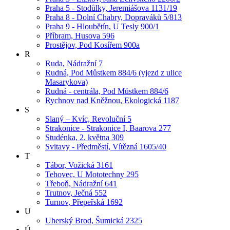
Praha 5 - Stodůlky, Jeremiášova 1131/19
Praha 8 - Dolní Chabry, Dopraváků 5/813
Praha 9 - Hloubětín, U Tesly 900/1
Příbram, Husova 596
Prostějov, Pod Kosířem 900a
R
Ruda, Nádražní 7
Rudná, Pod Můstkem 884/6 (vjezd z ulice
Masarykova)
Rudná - centrála, Pod Můstkem 884/6
Rychnov nad Kněžnou, Ekologická 1187
S
Slaný – Kvíc, Revoluční 5
Strakonice - Strakonice I, Baarova 277
Studénka, 2. května 309
Svitavy - Předměstí, Vítězná 1605/40
T
Tábor, Vožická 3161
Tehovec, U Mototechny 295
Třeboň, Nádražní 641
Trutnov, Ječná 552
Turnov, Přepeřská 1692
U
Uherský Brod, Šumická 2325
Ú