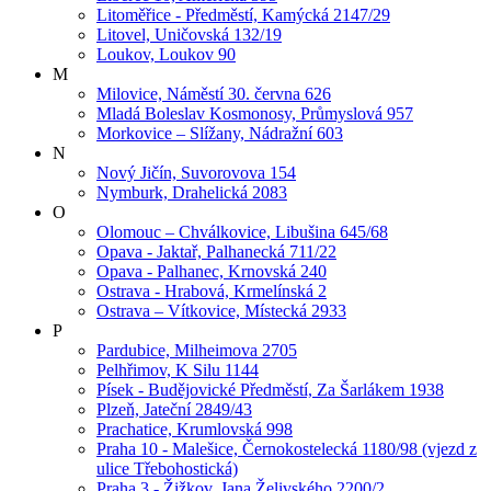
Litoměřice - Předměstí, Kamýcká 2147/29
Litovel, Uničovská 132/19
Loukov, Loukov 90
M
Milovice, Náměstí 30. června 626
Mladá Boleslav Kosmonosy, Průmyslová 957
Morkovice – Slížany, Nádražní 603
N
Nový Jičín, Suvorovova 154
Nymburk, Drahelická 2083
O
Olomouc – Chválkovice, Libušina 645/68
Opava - Jaktař, Palhanecká 711/22
Opava - Palhanec, Krnovská 240
Ostrava - Hrabová, Krmelínská 2
Ostrava – Vítkovice, Místecká 2933
P
Pardubice, Milheimova 2705
Pelhřimov, K Silu 1144
Písek - Budějovické Předměstí, Za Šarlákem 1938
Plzeň, Jateční 2849/43
Prachatice, Krumlovská 998
Praha 10 - Malešice, Černokostelecká 1180/98 (vjezd z
ulice Třebohostická)
Praha 3 - Žižkov, Jana Želivského 2200/2