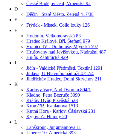
České Budějovice 4, Vrbenská 92
D
Děčín - Staré Město, Zelená 417/38
F
Frýdek - Místek, Collo louky 126
H
Hodonín, Velkomoravská 83
Hradec Králové, Bří. Štefanů 979
Hranice IV - Drahotuše, Mlýnská 597
Hrušovany nad Jevišovkou, Nádražní 487
Hulín, Záhlinická 929
J
Jičín - Valdické Předměstí, Textilní 1291
Jihlava, U Hlavního nádraží 4757/4
Jindřichův Hradec, Dolní Skrýchov 211
K
Karlovy Vary, Nad Dvorem 804/1
Kladno, Petra Bezruče 3090
Králův Dvůr, Plzeňská 528
Kroměříž, Kaplanova 1513
Kutná Hora - Karlov, Čáslavská 231
Kyjov, Za Humny 20
L
Lanškroun, Jungmannova 11
Liberec 10, Americká 393