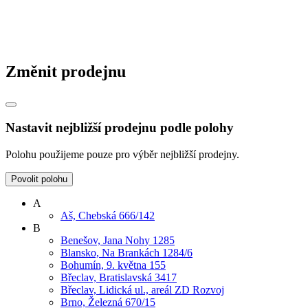
Změnit prodejnu
Nastavit nejbližší prodejnu podle polohy
Polohu použijeme pouze pro výběr nejbližší prodejny.
Povolit polohu
A
Aš, Chebská 666/142
B
Benešov, Jana Nohy 1285
Blansko, Na Brankách 1284/6
Bohumín, 9. května 155
Břeclav, Bratislavská 3417
Břeclav, Lidická ul., areál ZD Rozvoj
Brno, Železná 670/15