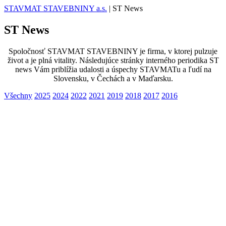
STAVMAT STAVEBNINY a.s.
|
ST News
ST News
Spoločnosť STAVMAT STAVEBNINY je firma, v ktorej pulzuje
život a je plná vitality. Následujúce stránky interného periodika ST
news Vám priblížia udalosti a úspechy STAVMATu a ľudí na
Slovensku, v Čechách a v Maďarsku.
Všechny
2025
2024
2022
2021
2019
2018
2017
2016