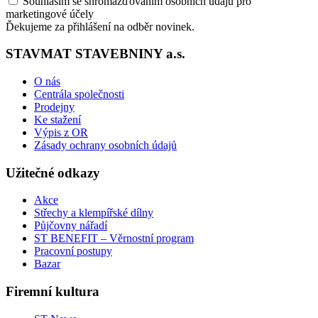
Souhlasím se shromažďováním osobních údajů pro
marketingové účely
Ďekujeme za přihlášení na odběr novinek.
STAVMAT STAVEBNINY a.s.
O nás
Centrála společnosti
Prodejny
Ke stažení
Výpis z OR
Zásady ochrany osobních údajů
Užitečné odkazy
Akce
Střechy a klempířské dílny
Půjčovny nářadí
ST BENEFIT – Věrnostní program
Pracovní postupy
Bazar
Firemní kultura