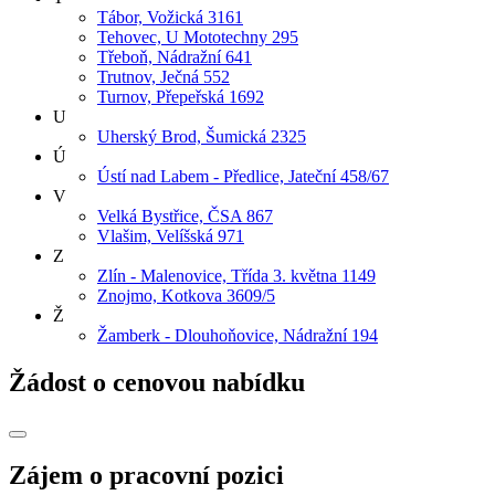
Tábor, Vožická 3161
Tehovec, U Mototechny 295
Třeboň, Nádražní 641
Trutnov, Ječná 552
Turnov, Přepeřská 1692
U
Uherský Brod, Šumická 2325
Ú
Ústí nad Labem - Předlice, Jateční 458/67
V
Velká Bystřice, ČSA 867
Vlašim, Velíšská 971
Z
Zlín - Malenovice, Třída 3. května 1149
Znojmo, Kotkova 3609/5
Ž
Žamberk - Dlouhoňovice, Nádražní 194
Žádost o cenovou nabídku
Zájem o pracovní pozici