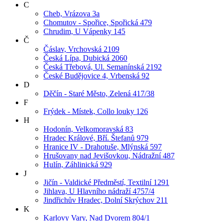
C
Cheb, Vrázova 3a
Chomutov - Spořice, Spořická 479
Chrudim, U Vápenky 145
Č
Čáslav, Vrchovská 2109
Česká Lípa, Dubická 2060
Česká Třebová, Ul. Semanínská 2192
České Budějovice 4, Vrbenská 92
D
Děčín - Staré Město, Zelená 417/38
F
Frýdek - Místek, Collo louky 126
H
Hodonín, Velkomoravská 83
Hradec Králové, Bří. Štefanů 979
Hranice IV - Drahotuše, Mlýnská 597
Hrušovany nad Jevišovkou, Nádražní 487
Hulín, Záhlinická 929
J
Jičín - Valdické Předměstí, Textilní 1291
Jihlava, U Hlavního nádraží 4757/4
Jindřichův Hradec, Dolní Skrýchov 211
K
Karlovy Vary, Nad Dvorem 804/1