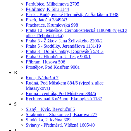
Pardubice, Milheimova 2705
Pelhřimov, K Silu 1144
Písek - Budějovické Předměstí, Za Šarlákem 1938
Plzeň, Jateční 2849/43
Prachatice, Krumlovská 998
Praha 10 - Malešice, Černokostelecká 1180/98 (vjezd z
ulice Třebohostická)
Praha 3 - Žižkov, Jana Želivského 2200/2
Praha 5 - Stodůlky, Jeremiášova 1131/19
Praha 8 - Dolní Chabry, Dopraváků 5/813
Praha 9 - Hloubětín, U Tesly 900/1
Příbram, Husova 596
Prostějov, Pod Kosířem 900a
R
Ruda, Nádražní 7
Rudná, Pod Můstkem 884/6 (vjezd z ulice
Masarykova)
Rudná - centrála, Pod Můstkem 884/6
Rychnov nad Kněžnou, Ekologická 1187
S
Slaný – Kvíc, Revoluční 5
Strakonice - Strakonice I, Baarova 277
Studénka, 2. května 309
Svitavy - Předměstí, Vítězná 1605/40
T