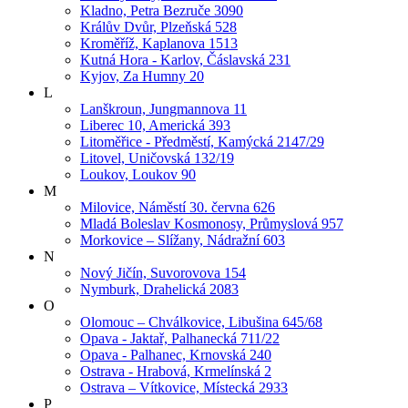
Kladno, Petra Bezruče 3090
Králův Dvůr, Plzeňská 528
Kroměříž, Kaplanova 1513
Kutná Hora - Karlov, Čáslavská 231
Kyjov, Za Humny 20
L
Lanškroun, Jungmannova 11
Liberec 10, Americká 393
Litoměřice - Předměstí, Kamýcká 2147/29
Litovel, Uničovská 132/19
Loukov, Loukov 90
M
Milovice, Náměstí 30. června 626
Mladá Boleslav Kosmonosy, Průmyslová 957
Morkovice – Slížany, Nádražní 603
N
Nový Jičín, Suvorovova 154
Nymburk, Drahelická 2083
O
Olomouc – Chválkovice, Libušina 645/68
Opava - Jaktař, Palhanecká 711/22
Opava - Palhanec, Krnovská 240
Ostrava - Hrabová, Krmelínská 2
Ostrava – Vítkovice, Místecká 2933
P