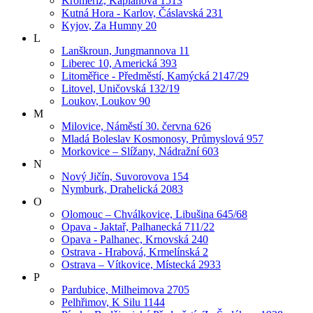
Kroměříž, Kaplanova 1513
Kutná Hora - Karlov, Čáslavská 231
Kyjov, Za Humny 20
L
Lanškroun, Jungmannova 11
Liberec 10, Americká 393
Litoměřice - Předměstí, Kamýcká 2147/29
Litovel, Uničovská 132/19
Loukov, Loukov 90
M
Milovice, Náměstí 30. června 626
Mladá Boleslav Kosmonosy, Průmyslová 957
Morkovice – Slížany, Nádražní 603
N
Nový Jičín, Suvorovova 154
Nymburk, Drahelická 2083
O
Olomouc – Chválkovice, Libušina 645/68
Opava - Jaktař, Palhanecká 711/22
Opava - Palhanec, Krnovská 240
Ostrava - Hrabová, Krmelínská 2
Ostrava – Vítkovice, Místecká 2933
P
Pardubice, Milheimova 2705
Pelhřimov, K Silu 1144