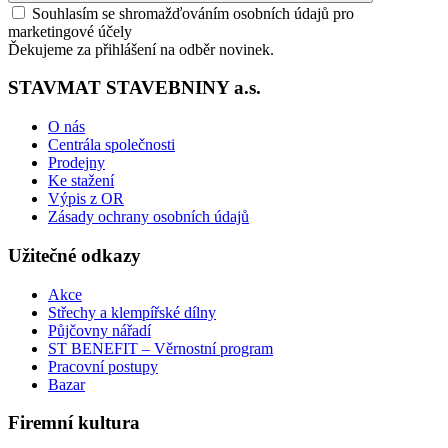
Souhlasím se shromažďováním osobních údajů pro
marketingové účely
Ďekujeme za přihlášení na odběr novinek.
STAVMAT STAVEBNINY a.s.
O nás
Centrála společnosti
Prodejny
Ke stažení
Výpis z OR
Zásady ochrany osobních údajů
Užitečné odkazy
Akce
Střechy a klempířské dílny
Půjčovny nářadí
ST BENEFIT – Věrnostní program
Pracovní postupy
Bazar
Firemní kultura