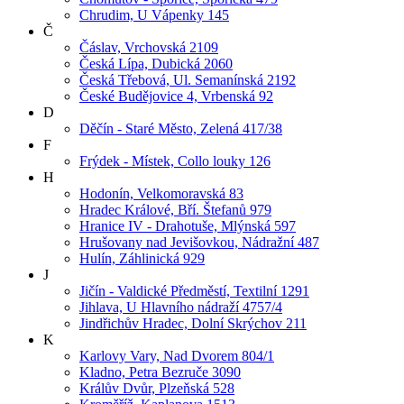
Chrudim, U Vápenky 145
Č
Čáslav, Vrchovská 2109
Česká Lípa, Dubická 2060
Česká Třebová, Ul. Semanínská 2192
České Budějovice 4, Vrbenská 92
D
Děčín - Staré Město, Zelená 417/38
F
Frýdek - Místek, Collo louky 126
H
Hodonín, Velkomoravská 83
Hradec Králové, Bří. Štefanů 979
Hranice IV - Drahotuše, Mlýnská 597
Hrušovany nad Jevišovkou, Nádražní 487
Hulín, Záhlinická 929
J
Jičín - Valdické Předměstí, Textilní 1291
Jihlava, U Hlavního nádraží 4757/4
Jindřichův Hradec, Dolní Skrýchov 211
K
Karlovy Vary, Nad Dvorem 804/1
Kladno, Petra Bezruče 3090
Králův Dvůr, Plzeňská 528