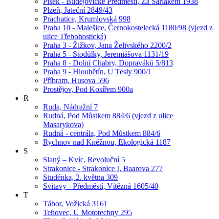
Písek - Budějovické Předměstí, Za Šarlákem 1938
Plzeň, Jateční 2849/43
Prachatice, Krumlovská 998
Praha 10 - Malešice, Černokostelecká 1180/98 (vjezd z
ulice Třebohostická)
Praha 3 - Žižkov, Jana Želivského 2200/2
Praha 5 - Stodůlky, Jeremiášova 1131/19
Praha 8 - Dolní Chabry, Dopraváků 5/813
Praha 9 - Hloubětín, U Tesly 900/1
Příbram, Husova 596
Prostějov, Pod Kosířem 900a
R
Ruda, Nádražní 7
Rudná, Pod Můstkem 884/6 (vjezd z ulice
Masarykova)
Rudná - centrála, Pod Můstkem 884/6
Rychnov nad Kněžnou, Ekologická 1187
S
Slaný – Kvíc, Revoluční 5
Strakonice - Strakonice I, Baarova 277
Studénka, 2. května 309
Svitavy - Předměstí, Vítězná 1605/40
T
Tábor, Vožická 3161
Tehovec, U Mototechny 295