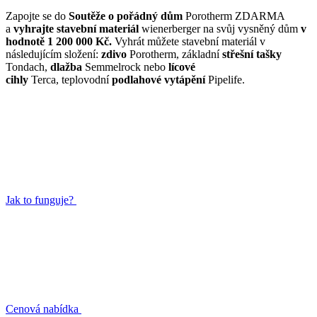
Zapojte se do
Soutěže o pořádný dům
Porotherm ZDARMA
a
vyhrajte stavební materiál
wienerberger na svůj vysněný dům
v
hodnotě 1 200 000 Kč.
Vyhrát můžete stavební materiál v
následujícím složení:
zdivo
Porotherm, základní
střešní tašky
Tondach,
dlažba
Semmelrock nebo
lícové
cihly
Terca, teplovodní
podlahové vytápění
Pipelife.
Jak to funguje?
Cenová nabídka