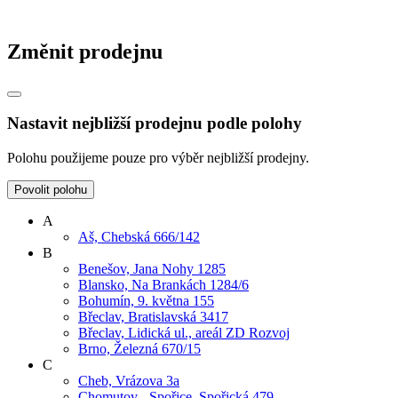
Změnit prodejnu
Nastavit nejbližší prodejnu podle polohy
Polohu použijeme pouze pro výběr nejbližší prodejny.
Povolit polohu
A
Aš, Chebská 666/142
B
Benešov, Jana Nohy 1285
Blansko, Na Brankách 1284/6
Bohumín, 9. května 155
Břeclav, Bratislavská 3417
Břeclav, Lidická ul., areál ZD Rozvoj
Brno, Železná 670/15
C
Cheb, Vrázova 3a
Chomutov - Spořice, Spořická 479