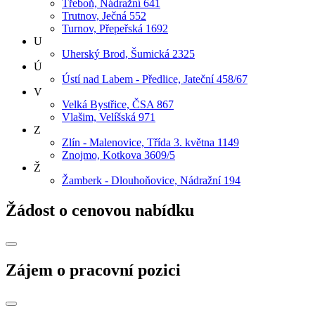
Třeboň, Nádražní 641
Trutnov, Ječná 552
Turnov, Přepeřská 1692
U
Uherský Brod, Šumická 2325
Ú
Ústí nad Labem - Předlice, Jateční 458/67
V
Velká Bystřice, ČSA 867
Vlašim, Velíšská 971
Z
Zlín - Malenovice, Třída 3. května 1149
Znojmo, Kotkova 3609/5
Ž
Žamberk - Dlouhoňovice, Nádražní 194
Žádost o cenovou nabídku
Zájem o pracovní pozici