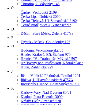
Chrudim, U Vápenky 145
Č
Čáslav, Vrchovská 2109
Česká Lípa, Dubická 2060
Česká Třebová, Ul. Semanínská 2192
České Budějovice 4, Vrbenská 92
D
Děčín - Staré Město, Zelená 417/38
F
Frýdek - Místek, Collo louky 126
H
Hodonín, Velkomoravská 83
Hradec Králové, Bří. Štefanů 979
Hranice IV - Drahotuše, Mlýnská 597
Hrušovany nad Jevišovkou, Nádražní 487
Hulín, Záhlinická 929
J
Jičín - Valdické Předměstí, Textilní 1291
Jihlava, U Hlavního nádraží 4757/4
Jindřichův Hradec, Dolní Skrýchov 211
K
Karlovy Vary, Nad Dvorem 804/1
Kladno, Petra Bezruče 3090
Králův Dvůr, Plzeňská 528