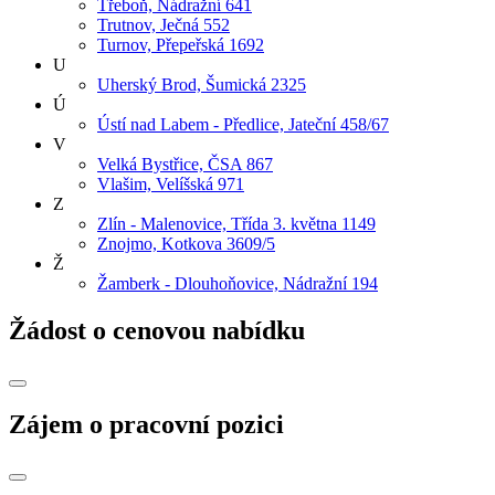
Třeboň, Nádražní 641
Trutnov, Ječná 552
Turnov, Přepeřská 1692
U
Uherský Brod, Šumická 2325
Ú
Ústí nad Labem - Předlice, Jateční 458/67
V
Velká Bystřice, ČSA 867
Vlašim, Velíšská 971
Z
Zlín - Malenovice, Třída 3. května 1149
Znojmo, Kotkova 3609/5
Ž
Žamberk - Dlouhoňovice, Nádražní 194
Žádost o cenovou nabídku
Zájem o pracovní pozici