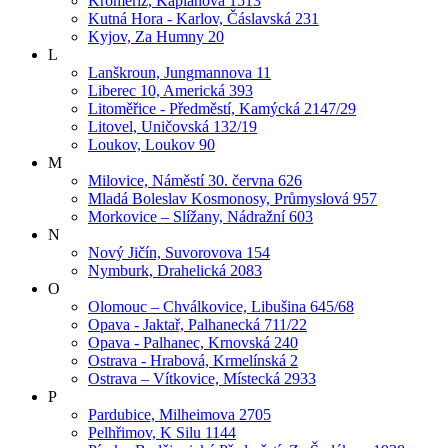
Kroměříž, Kaplanova 1513
Kutná Hora - Karlov, Čáslavská 231
Kyjov, Za Humny 20
L
Lanškroun, Jungmannova 11
Liberec 10, Americká 393
Litoměřice - Předměstí, Kamýcká 2147/29
Litovel, Uničovská 132/19
Loukov, Loukov 90
M
Milovice, Náměstí 30. června 626
Mladá Boleslav Kosmonosy, Průmyslová 957
Morkovice – Slížany, Nádražní 603
N
Nový Jičín, Suvorovova 154
Nymburk, Drahelická 2083
O
Olomouc – Chválkovice, Libušina 645/68
Opava - Jaktař, Palhanecká 711/22
Opava - Palhanec, Krnovská 240
Ostrava - Hrabová, Krmelínská 2
Ostrava – Vítkovice, Místecká 2933
P
Pardubice, Milheimova 2705
Pelhřimov, K Silu 1144