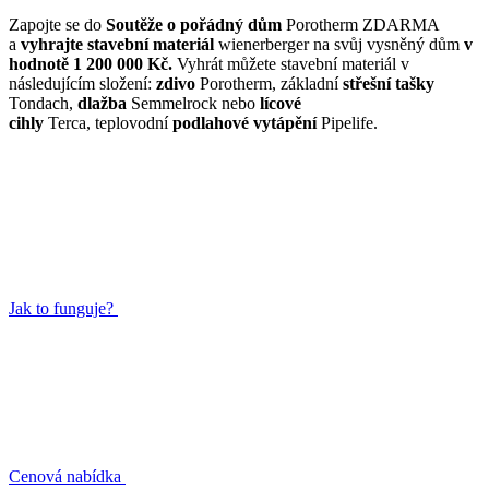
Zapojte se do
Soutěže o pořádný dům
Porotherm ZDARMA
a
vyhrajte stavební materiál
wienerberger na svůj vysněný dům
v
hodnotě 1 200 000 Kč.
Vyhrát můžete stavební materiál v
následujícím složení:
zdivo
Porotherm, základní
střešní tašky
Tondach,
dlažba
Semmelrock nebo
lícové
cihly
Terca, teplovodní
podlahové vytápění
Pipelife.
Jak to funguje?
Cenová nabídka