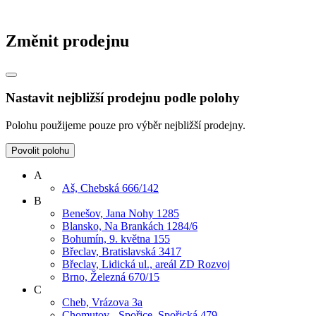
Změnit prodejnu
Nastavit nejbližší prodejnu podle polohy
Polohu použijeme pouze pro výběr nejbližší prodejny.
Povolit polohu
A
Aš, Chebská 666/142
B
Benešov, Jana Nohy 1285
Blansko, Na Brankách 1284/6
Bohumín, 9. května 155
Břeclav, Bratislavská 3417
Břeclav, Lidická ul., areál ZD Rozvoj
Brno, Železná 670/15
C
Cheb, Vrázova 3a
Chomutov - Spořice, Spořická 479