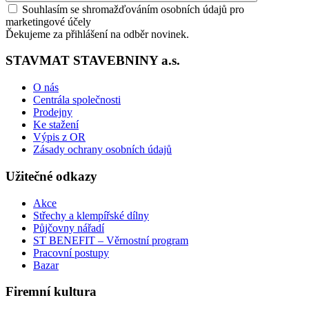
Souhlasím se shromažďováním osobních údajů pro
marketingové účely
Ďekujeme za přihlášení na odběr novinek.
STAVMAT STAVEBNINY a.s.
O nás
Centrála společnosti
Prodejny
Ke stažení
Výpis z OR
Zásady ochrany osobních údajů
Užitečné odkazy
Akce
Střechy a klempířské dílny
Půjčovny nářadí
ST BENEFIT – Věrnostní program
Pracovní postupy
Bazar
Firemní kultura