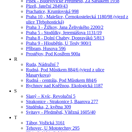
Písek - Budějovické Předměstí, Za Šarlákem 1938
Plzeň, Jateční 2849/43
Prachatice, Krumlovská 998
Praha 10 - Malešice, Černokostelecká 1180/98 (vjezd z
ulice Třebohostická)
Praha 3 - Žižkov, Jana Želivského 2200/2
Praha 5 - Stodůlky, Jeremiášova 1131/19
Praha 8 - Dolní Chabry, Dopraváků 5/813
Praha 9 - Hloubětín, U Tesly 900/1
Příbram, Husova 596
Prostějov, Pod Kosířem 900a
R
Ruda, Nádražní 7
Rudná, Pod Můstkem 884/6 (vjezd z ulice
Masarykova)
Rudná - centrála, Pod Můstkem 884/6
Rychnov nad Kněžnou, Ekologická 1187
S
Slaný – Kvíc, Revoluční 5
Strakonice - Strakonice I, Baarova 277
Studénka, 2. května 309
Svitavy - Předměstí, Vítězná 1605/40
T
Tábor, Vožická 3161
Tehovec, U Mototechny 295