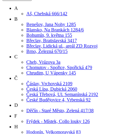
A
Aš, Chebská 666/142
B
Benešov, Jana Nohy 1285
Blansko, Na Brankách 1284/6
Bohumín, 9. května 155
Břeclav, Bratislavská 3417
Břeclav, Lidická ul., areál ZD Rozvoj
Brno, Železná 670/15
C
Cheb, Vrázova 3a
Chomutov - Spořice, Spořická 479
Chrudim, U Vápenky 145
Č
Čáslav, Vrchovská 2109
Česká Lípa, Dubická 2060
Česká Třebová, Ul. Semanínská 2192
České Budějovice 4, Vrbenská 92
D
Děčín - Staré Město, Zelená 417/38
F
Frýdek - Místek, Collo louky 126
H
Hodonín, Velkomoravská 83