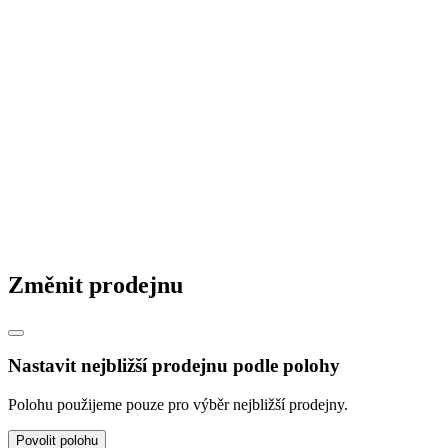
© 2026 STAVMAT STAVEBNINY a.s.
Česká republika
|
Slovensko
|
Maďarsko
|
Změnit prodejnu
Nastavit nejbližší prodejnu podle polohy
Polohu použijeme pouze pro výběr nejbližší prodejny.
Povolit polohu