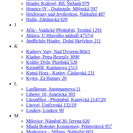
Hradec Králové, Bří. Štefanů 979
Hranice IV - Drahotuše, Mlýnská 597
Hrušovany nad Jevišovkou, Nádražní 487
Hulín, Záhlinická 929
J
Jičín - Valdické Předměstí, Textilní 1291
Jihlava, U Hlavního nádraží 4757/4
Jindřichův Hradec, Dolní Skrýchov 211
K
Karlovy Vary, Nad Dvorem 804/1
Kladno, Petra Bezruče 3090
Králův Dvůr, Plzeňská 528
Kroměříž, Kaplanova 1513
Kutná Hora - Karlov, Čáslavská 231
Kyjov, Za Humny 20
L
Lanškroun, Jungmannova 11
Liberec 10, Americká 393
Litoměřice - Předměstí, Kamýcká 2147/29
Litovel, Uničovská 132/19
Loukov, Loukov 90
M
Milovice, Náměstí 30. června 626
Mladá Boleslav Kosmonosy, Průmyslová 957
Morkovice – Slížany, Nádražní 603