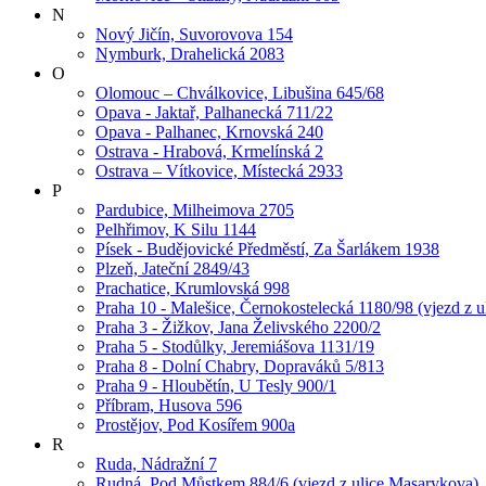
N
Nový Jičín, Suvorovova 154
Nymburk, Drahelická 2083
O
Olomouc – Chválkovice, Libušina 645/68
Opava - Jaktař, Palhanecká 711/22
Opava - Palhanec, Krnovská 240
Ostrava - Hrabová, Krmelínská 2
Ostrava – Vítkovice, Místecká 2933
P
Pardubice, Milheimova 2705
Pelhřimov, K Silu 1144
Písek - Budějovické Předměstí, Za Šarlákem 1938
Plzeň, Jateční 2849/43
Prachatice, Krumlovská 998
Praha 10 - Malešice, Černokostelecká 1180/98 (vjezd z u
Praha 3 - Žižkov, Jana Želivského 2200/2
Praha 5 - Stodůlky, Jeremiášova 1131/19
Praha 8 - Dolní Chabry, Dopraváků 5/813
Praha 9 - Hloubětín, U Tesly 900/1
Příbram, Husova 596
Prostějov, Pod Kosířem 900a
R
Ruda, Nádražní 7
Rudná, Pod Můstkem 884/6 (vjezd z ulice Masarykova)