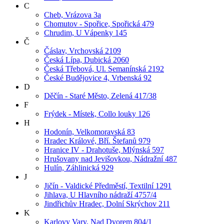
C
Cheb, Vrázova 3a
Chomutov - Spořice, Spořická 479
Chrudim, U Vápenky 145
Č
Čáslav, Vrchovská 2109
Česká Lípa, Dubická 2060
Česká Třebová, Ul. Semanínská 2192
České Budějovice 4, Vrbenská 92
D
Děčín - Staré Město, Zelená 417/38
F
Frýdek - Místek, Collo louky 126
H
Hodonín, Velkomoravská 83
Hradec Králové, Bří. Štefanů 979
Hranice IV - Drahotuše, Mlýnská 597
Hrušovany nad Jevišovkou, Nádražní 487
Hulín, Záhlinická 929
J
Jičín - Valdické Předměstí, Textilní 1291
Jihlava, U Hlavního nádraží 4757/4
Jindřichův Hradec, Dolní Skrýchov 211
K
Karlovy Vary, Nad Dvorem 804/1