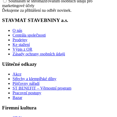
Souhlasím se shromažďováním osobních údajů pro
marketingové účely
Ďekujeme za přihlášení na odběr novinek.
STAVMAT STAVEBNINY a.s.
O nás
Centrála společnosti
Prodejny
Ke stažení
Výpis z OR
Zásady ochrany osobních údajů
Užitečné odkazy
Akce
Střechy a klempířské dílny
Půjčovny nářadí
ST BENEFIT – Věrnostní program
Pracovní postupy
Bazar
Firemní kultura