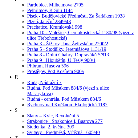
Pardubice, Milheimova 2705
Pelhřimov, K Silu 1144
Písek - Budějovické Předměstí, Za Šarlákem 1938
Plzeň, Jateční 2849/43
Prachatice, Krumlovská 998
Praha 10 - Malešice, Černokostelecká 1180/98 (vjezd z
ulice Třebohostická)
Praha 3 - Žižkov, Jana Želivského 2200/2
Praha 5 - Stodůlky, Jeremiášova 1131/19
Praha 8 - Dolní Chabry, Dopraváků 5/813
Praha 9 - Hloubětín, U Tesly 900/1
Příbram, Husova 596
Prostějov, Pod Kosířem 900a
R
Ruda, Nádražní 7
Rudná, Pod Můstkem 884/6 (vjezd z ulice
Masarykova)
Rudná - centrála, Pod Můstkem 884/6
Rychnov nad Kněžnou, Ekologická 1187
S
Slaný – Kvíc, Revoluční 5
Strakonice - Strakonice I, Baarova 277
Studénka, 2. května 309
Svitavy - Předměstí, Vítězná 1605/40
T