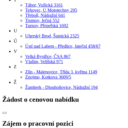
Tábor, Vožická 3161
Tehovec, U Mototechny 295
Třeboň, Nádražní 641
Trutnov, Ječná 552
Turnov, Přepeřská 1692
U
Uherský Brod, Šumická 2325
Ú
Ústí nad Labem - Předlice, Jateční 458/67
V
Velká Bystřice, ČSA 867
Vlašim, Velíšská 971
Z
Zlín - Malenovice, Třída 3. května 1149
Znojmo, Kotkova 3609/5
Ž
Žamberk - Dlouhoňovice, Nádražní 194
Žádost o cenovou nabídku
Zájem o pracovní pozici