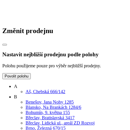
Změnit prodejnu
Nastavit nejbližší prodejnu podle polohy
Polohu použijeme pouze pro výběr nejbližší prodejny.
Povolit polohu
A
Aš, Chebská 666/142
B
Benešov, Jana Nohy 1285
Blansko, Na Brankách 1284/6
Bohumín, 9. května 155
Břeclav, Bratislavská 3417
Břeclav, Lidická ul., areál ZD Rozvoj
Brno, Železná 670/15