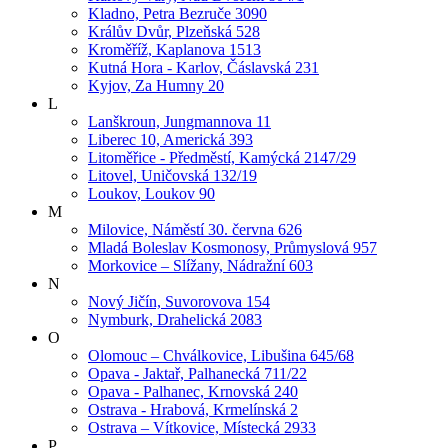
Kladno, Petra Bezruče 3090
Králův Dvůr, Plzeňská 528
Kroměříž, Kaplanova 1513
Kutná Hora - Karlov, Čáslavská 231
Kyjov, Za Humny 20
L
Lanškroun, Jungmannova 11
Liberec 10, Americká 393
Litoměřice - Předměstí, Kamýcká 2147/29
Litovel, Uničovská 132/19
Loukov, Loukov 90
M
Milovice, Náměstí 30. června 626
Mladá Boleslav Kosmonosy, Průmyslová 957
Morkovice – Slížany, Nádražní 603
N
Nový Jičín, Suvorovova 154
Nymburk, Drahelická 2083
O
Olomouc – Chválkovice, Libušina 645/68
Opava - Jaktař, Palhanecká 711/22
Opava - Palhanec, Krnovská 240
Ostrava - Hrabová, Krmelínská 2
Ostrava – Vítkovice, Místecká 2933
P