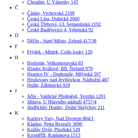
Chrudim, U Vápenky 145
Č
Čáslav, Vrchovská 2109
Česká Lípa, Dubická 2060
Česká Třebová, Ul. Semanínská 2192
České Budějovice 4, Vrbenská 92
D
Děčín - Staré Město, Zelená 417/38
F
Frýdek - Místek, Collo louky 126
H
Hodonín, Velkomoravská 83
Hradec Králové, Bří. Štefanů 979
Hranice IV - Drahotuše, Mlýnská 597
Hrušovany nad Jevišovkou, Nádražní 487
Hulín, Záhlinická 929
J
Jičín - Valdické Předměstí, Textilní 1291
Jihlava, U Hlavního nádraží 4757/4
Jindřichův Hradec, Dolní Skrýchov 211
K
Karlovy Vary, Nad Dvorem 804/1
Kladno, Petra Bezruče 3090
Králův Dvůr, Plzeňská 528
Kroměříž, Kaplanova 1513