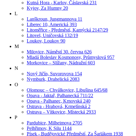
Kutná Hora - Karlov, Čáslavská 231
Kyjov, Za Humny 20
L
Lanškroun, Jungmannova 11
Liberec 10, Americká 393
Litoměřice - Předměstí, Kamýcká 2147/29
Litovel, Uničovská 132/19
Loukov, Loukov 90
M
Milovice, Náměstí 30. června 626
Mladá Boleslav Kosmonosy, Průmyslová 957
Morkovice – Slížany, Nádražní 603
N
Nový Jičín, Suvorovova 154
Nymburk, Drahelická 2083
O
Olomouc – Chválkovice, Libušina 645/68
Opava - Jaktař, Palhanecká 711/22
Opava - Palhanec, Krnovská 240
Ostrava - Hrabová, Krmelínská 2
Ostrava – Vítkovice, Místecká 2933
P
Pardubice, Milheimova 2705
Pelhřimov, K Silu 1144
Písek - Budějovické Předměstí, Za Šarlákem 1938