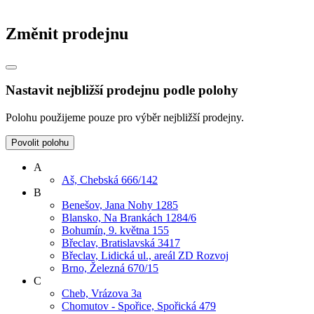
Změnit prodejnu
Nastavit nejbližší prodejnu podle polohy
Polohu použijeme pouze pro výběr nejbližší prodejny.
Povolit polohu
A
Aš, Chebská 666/142
B
Benešov, Jana Nohy 1285
Blansko, Na Brankách 1284/6
Bohumín, 9. května 155
Břeclav, Bratislavská 3417
Břeclav, Lidická ul., areál ZD Rozvoj
Brno, Železná 670/15
C
Cheb, Vrázova 3a
Chomutov - Spořice, Spořická 479