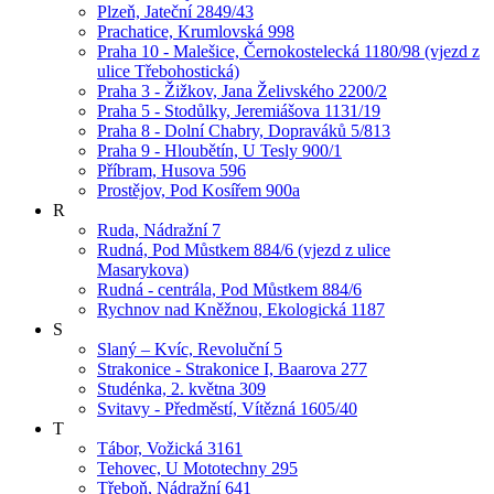
Plzeň, Jateční 2849/43
Prachatice, Krumlovská 998
Praha 10 - Malešice, Černokostelecká 1180/98 (vjezd z
ulice Třebohostická)
Praha 3 - Žižkov, Jana Želivského 2200/2
Praha 5 - Stodůlky, Jeremiášova 1131/19
Praha 8 - Dolní Chabry, Dopraváků 5/813
Praha 9 - Hloubětín, U Tesly 900/1
Příbram, Husova 596
Prostějov, Pod Kosířem 900a
R
Ruda, Nádražní 7
Rudná, Pod Můstkem 884/6 (vjezd z ulice
Masarykova)
Rudná - centrála, Pod Můstkem 884/6
Rychnov nad Kněžnou, Ekologická 1187
S
Slaný – Kvíc, Revoluční 5
Strakonice - Strakonice I, Baarova 277
Studénka, 2. května 309
Svitavy - Předměstí, Vítězná 1605/40
T
Tábor, Vožická 3161
Tehovec, U Mototechny 295
Třeboň, Nádražní 641