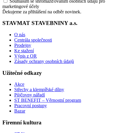
Souhlasím se shromažďováním osobních údajů pro
marketingové účely
Ďekujeme za přihlášení na odběr novinek.
STAVMAT STAVEBNINY a.s.
O nás
Centrála společnosti
Prodejny
Ke stažení
Výpis z OR
Zásady ochrany osobních údajů
Užitečné odkazy
Akce
Střechy a klempířské dílny
Půjčovny nářadí
ST BENEFIT – Věrnostní program
Pracovní postupy
Bazar
Firemní kultura