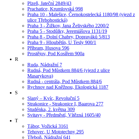
Plzeň, Jateční 2849/43
Prachatice, Krumlovská 998
Praha 10 - Malešice, Černokostelecká 1180/98 (vjezd z
ulice Třebohostická)
Praha 3 - Žižkov, Jana Želivského 2200/2
Praha 5 - Stodůlky, Jeremiášova 1131/19
Praha 8 - Dolní Chabry, Dopraváků 5/813
Praha 9 - Hloubětín, U Tesly 900/1
Příbram, Husova 596
Prostějov, Pod Kosířem 900a
R
Ruda, Nádražní 7
Rudná, Pod Můstkem 884/6 (vjezd z ulice
Masarykova)
Rudná - centrála, Pod Můstkem 884/6
Rychnov nad Kněžnou, Ekologická 1187
S
Slaný – Kvíc, Revoluční 5
Strakonice - Strakonice I, Baarova 277
Studénka, 2. května 309
Svitavy - Předměstí, Vítězná 1605/40
T
Tábor, Vožická 3161
Tehovec, U Mototechny 295
Třeboň, Nádražní 641