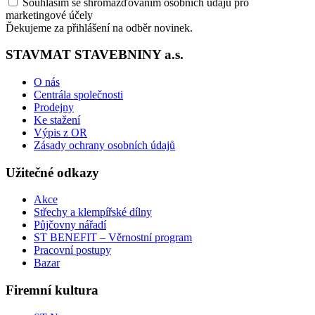
Souhlasím se shromažďováním osobních údajů pro
marketingové účely
Ďekujeme za přihlášení na odběr novinek.
STAVMAT STAVEBNINY a.s.
O nás
Centrála společnosti
Prodejny
Ke stažení
Výpis z OR
Zásady ochrany osobních údajů
Užitečné odkazy
Akce
Střechy a klempířské dílny
Půjčovny nářadí
ST BENEFIT – Věrnostní program
Pracovní postupy
Bazar
Firemní kultura