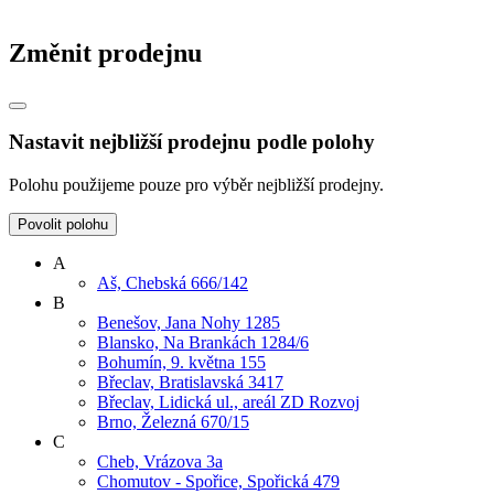
Změnit prodejnu
Nastavit nejbližší prodejnu podle polohy
Polohu použijeme pouze pro výběr nejbližší prodejny.
Povolit polohu
A
Aš, Chebská 666/142
B
Benešov, Jana Nohy 1285
Blansko, Na Brankách 1284/6
Bohumín, 9. května 155
Břeclav, Bratislavská 3417
Břeclav, Lidická ul., areál ZD Rozvoj
Brno, Železná 670/15
C
Cheb, Vrázova 3a
Chomutov - Spořice, Spořická 479