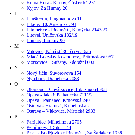
Kutná Hora - Karlov, Čáslavská 231
Kyjov, Za Humny 20
L
Lanškroun, Jungmannova 11
Liberec 10, Americká 393
Litoměřice - Předměstí, Kamýcká 2147/29
Litovel, Uničovská 132/19
Loukov, Loukov 90
M
Milovice, Náměstí 30. června 626
Mladá Boleslav Kosmonosy, Průmyslová 957
Morkovice – Slížany, Nádražní 603
N
Nový Jičín, Suvorovova 154
Nymburk, Drahelická 2083
O
Olomouc – Chválkovice, Libušina 645/68
Opava - Jaktař, Palhanecká 711/22
Opava - Palhanec, Krnovská 240
Ostrava - Hrabová, Krmelínská 2
Ostrava – Vítkovice, Místecká 2933
P
Pardubice, Milheimova 2705
Pelhřimov, K Silu 1144
Písek - Budějovické Předměstí, Za Šarlákem 1938