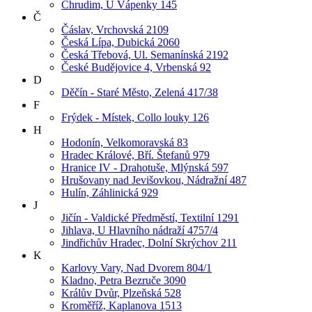
Chrudim, U Vápenky 145
Č
Čáslav, Vrchovská 2109
Česká Lípa, Dubická 2060
Česká Třebová, Ul. Semanínská 2192
České Budějovice 4, Vrbenská 92
D
Děčín - Staré Město, Zelená 417/38
F
Frýdek - Místek, Collo louky 126
H
Hodonín, Velkomoravská 83
Hradec Králové, Bří. Štefanů 979
Hranice IV - Drahotuše, Mlýnská 597
Hrušovany nad Jevišovkou, Nádražní 487
Hulín, Záhlinická 929
J
Jičín - Valdické Předměstí, Textilní 1291
Jihlava, U Hlavního nádraží 4757/4
Jindřichův Hradec, Dolní Skrýchov 211
K
Karlovy Vary, Nad Dvorem 804/1
Kladno, Petra Bezruče 3090
Králův Dvůr, Plzeňská 528
Kroměříž, Kaplanova 1513