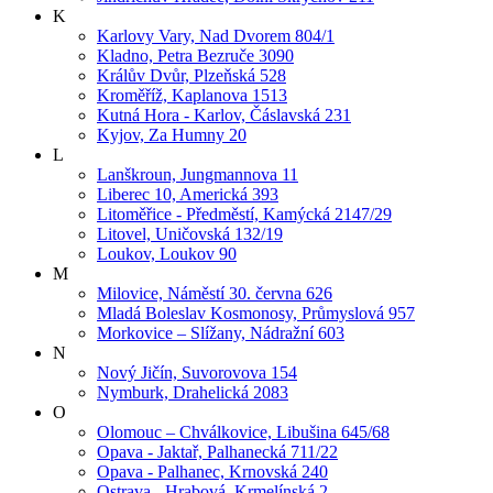
K
Karlovy Vary, Nad Dvorem 804/1
Kladno, Petra Bezruče 3090
Králův Dvůr, Plzeňská 528
Kroměříž, Kaplanova 1513
Kutná Hora - Karlov, Čáslavská 231
Kyjov, Za Humny 20
L
Lanškroun, Jungmannova 11
Liberec 10, Americká 393
Litoměřice - Předměstí, Kamýcká 2147/29
Litovel, Uničovská 132/19
Loukov, Loukov 90
M
Milovice, Náměstí 30. června 626
Mladá Boleslav Kosmonosy, Průmyslová 957
Morkovice – Slížany, Nádražní 603
N
Nový Jičín, Suvorovova 154
Nymburk, Drahelická 2083
O
Olomouc – Chválkovice, Libušina 645/68
Opava - Jaktař, Palhanecká 711/22
Opava - Palhanec, Krnovská 240
Ostrava - Hrabová, Krmelínská 2