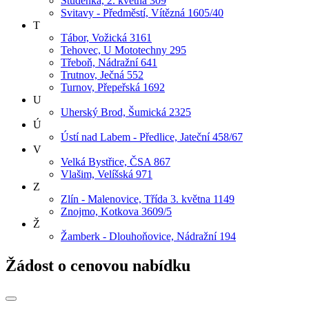
Studénka, 2. května 309
Svitavy - Předměstí, Vítězná 1605/40
T
Tábor, Vožická 3161
Tehovec, U Mototechny 295
Třeboň, Nádražní 641
Trutnov, Ječná 552
Turnov, Přepeřská 1692
U
Uherský Brod, Šumická 2325
Ú
Ústí nad Labem - Předlice, Jateční 458/67
V
Velká Bystřice, ČSA 867
Vlašim, Velíšská 971
Z
Zlín - Malenovice, Třída 3. května 1149
Znojmo, Kotkova 3609/5
Ž
Žamberk - Dlouhoňovice, Nádražní 194
Žádost o cenovou nabídku