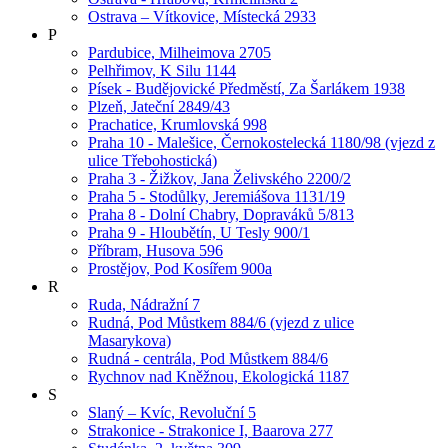
Ostrava – Vítkovice, Místecká 2933
P
Pardubice, Milheimova 2705
Pelhřimov, K Silu 1144
Písek - Budějovické Předměstí, Za Šarlákem 1938
Plzeň, Jateční 2849/43
Prachatice, Krumlovská 998
Praha 10 - Malešice, Černokostelecká 1180/98 (vjezd z
ulice Třebohostická)
Praha 3 - Žižkov, Jana Želivského 2200/2
Praha 5 - Stodůlky, Jeremiášova 1131/19
Praha 8 - Dolní Chabry, Dopraváků 5/813
Praha 9 - Hloubětín, U Tesly 900/1
Příbram, Husova 596
Prostějov, Pod Kosířem 900a
R
Ruda, Nádražní 7
Rudná, Pod Můstkem 884/6 (vjezd z ulice
Masarykova)
Rudná - centrála, Pod Můstkem 884/6
Rychnov nad Kněžnou, Ekologická 1187
S
Slaný – Kvíc, Revoluční 5
Strakonice - Strakonice I, Baarova 277