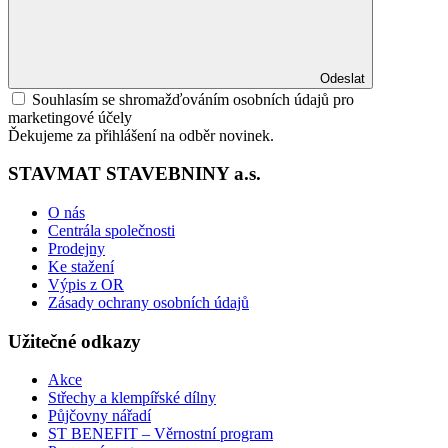
Odeslat
Souhlasím se shromažďováním osobních údajů pro
marketingové účely
Ďekujeme za přihlášení na odběr novinek.
STAVMAT STAVEBNINY a.s.
O nás
Centrála společnosti
Prodejny
Ke stažení
Výpis z OR
Zásady ochrany osobních údajů
Užitečné odkazy
Akce
Střechy a klempířské dílny
Půjčovny nářadí
ST BENEFIT – Věrnostní program