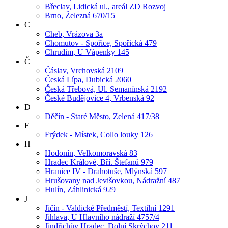
Břeclav, Lidická ul., areál ZD Rozvoj
Brno, Železná 670/15
C
Cheb, Vrázova 3a
Chomutov - Spořice, Spořická 479
Chrudim, U Vápenky 145
Č
Čáslav, Vrchovská 2109
Česká Lípa, Dubická 2060
Česká Třebová, Ul. Semanínská 2192
České Budějovice 4, Vrbenská 92
D
Děčín - Staré Město, Zelená 417/38
F
Frýdek - Místek, Collo louky 126
H
Hodonín, Velkomoravská 83
Hradec Králové, Bří. Štefanů 979
Hranice IV - Drahotuše, Mlýnská 597
Hrušovany nad Jevišovkou, Nádražní 487
Hulín, Záhlinická 929
J
Jičín - Valdické Předměstí, Textilní 1291
Jihlava, U Hlavního nádraží 4757/4
Jindřichův Hradec, Dolní Skrýchov 211