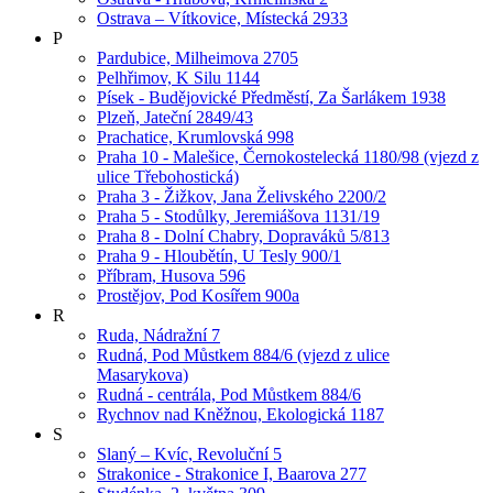
Ostrava – Vítkovice, Místecká 2933
P
Pardubice, Milheimova 2705
Pelhřimov, K Silu 1144
Písek - Budějovické Předměstí, Za Šarlákem 1938
Plzeň, Jateční 2849/43
Prachatice, Krumlovská 998
Praha 10 - Malešice, Černokostelecká 1180/98 (vjezd z
ulice Třebohostická)
Praha 3 - Žižkov, Jana Želivského 2200/2
Praha 5 - Stodůlky, Jeremiášova 1131/19
Praha 8 - Dolní Chabry, Dopraváků 5/813
Praha 9 - Hloubětín, U Tesly 900/1
Příbram, Husova 596
Prostějov, Pod Kosířem 900a
R
Ruda, Nádražní 7
Rudná, Pod Můstkem 884/6 (vjezd z ulice
Masarykova)
Rudná - centrála, Pod Můstkem 884/6
Rychnov nad Kněžnou, Ekologická 1187
S
Slaný – Kvíc, Revoluční 5
Strakonice - Strakonice I, Baarova 277