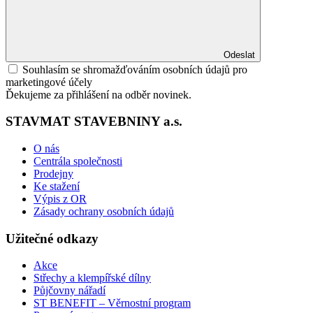
Odeslat
Souhlasím se shromažďováním osobních údajů pro
marketingové účely
Ďekujeme za přihlášení na odběr novinek.
STAVMAT STAVEBNINY a.s.
O nás
Centrála společnosti
Prodejny
Ke stažení
Výpis z OR
Zásady ochrany osobních údajů
Užitečné odkazy
Akce
Střechy a klempířské dílny
Půjčovny nářadí
ST BENEFIT – Věrnostní program