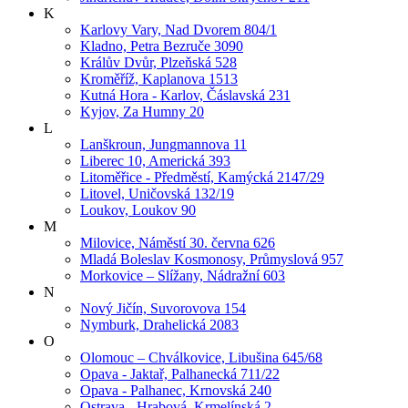
K
Karlovy Vary, Nad Dvorem 804/1
Kladno, Petra Bezruče 3090
Králův Dvůr, Plzeňská 528
Kroměříž, Kaplanova 1513
Kutná Hora - Karlov, Čáslavská 231
Kyjov, Za Humny 20
L
Lanškroun, Jungmannova 11
Liberec 10, Americká 393
Litoměřice - Předměstí, Kamýcká 2147/29
Litovel, Uničovská 132/19
Loukov, Loukov 90
M
Milovice, Náměstí 30. června 626
Mladá Boleslav Kosmonosy, Průmyslová 957
Morkovice – Slížany, Nádražní 603
N
Nový Jičín, Suvorovova 154
Nymburk, Drahelická 2083
O
Olomouc – Chválkovice, Libušina 645/68
Opava - Jaktař, Palhanecká 711/22
Opava - Palhanec, Krnovská 240
Ostrava - Hrabová, Krmelínská 2