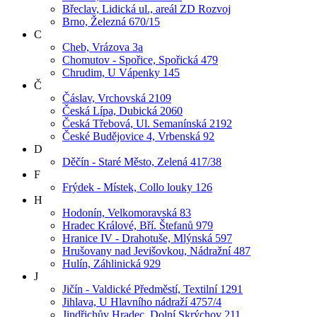
Břeclav, Lidická ul., areál ZD Rozvoj
Brno, Železná 670/15
C
Cheb, Vrázova 3a
Chomutov - Spořice, Spořická 479
Chrudim, U Vápenky 145
Č
Čáslav, Vrchovská 2109
Česká Lípa, Dubická 2060
Česká Třebová, Ul. Semanínská 2192
České Budějovice 4, Vrbenská 92
D
Děčín - Staré Město, Zelená 417/38
F
Frýdek - Místek, Collo louky 126
H
Hodonín, Velkomoravská 83
Hradec Králové, Bří. Štefanů 979
Hranice IV - Drahotuše, Mlýnská 597
Hrušovany nad Jevišovkou, Nádražní 487
Hulín, Záhlinická 929
J
Jičín - Valdické Předměstí, Textilní 1291
Jihlava, U Hlavního nádraží 4757/4
Jindřichův Hradec, Dolní Skrýchov 211