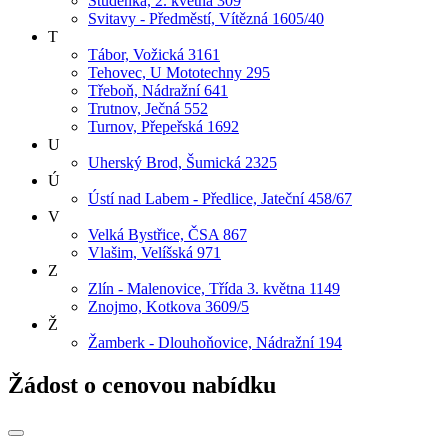
Studénka, 2. května 309
Svitavy - Předměstí, Vítězná 1605/40
T
Tábor, Vožická 3161
Tehovec, U Mototechny 295
Třeboň, Nádražní 641
Trutnov, Ječná 552
Turnov, Přepeřská 1692
U
Uherský Brod, Šumická 2325
Ú
Ústí nad Labem - Předlice, Jateční 458/67
V
Velká Bystřice, ČSA 867
Vlašim, Velíšská 971
Z
Zlín - Malenovice, Třída 3. května 1149
Znojmo, Kotkova 3609/5
Ž
Žamberk - Dlouhoňovice, Nádražní 194
Žádost o cenovou nabídku