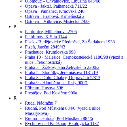
Olomouc – Chválkovice, Libušina 645/68
Opava - Jaktař, Palhanecká 711/22
Opava - Palhanec, Krnovská 240
Ostrava - Hrabová, Krmelínská 2
Ostrava – Vítkovice, Místecká 2933
P
Pardubice, Milheimova 2705
Pelhřimov, K Silu 1144
Písek - Budějovické Předměstí, Za Šarlákem 1938
Plzeň, Jateční 2849/43
Prachatice, Krumlovská 998
Praha 10 - Malešice, Černokostelecká 1180/98 (vjezd z
ulice Třebohostická)
Praha 3 - Žižkov, Jana Želivského 2200/2
Praha 5 - Stodůlky, Jeremiášova 1131/19
Praha 8 - Dolní Chabry, Dopraváků 5/813
Praha 9 - Hloubětín, U Tesly 900/1
Příbram, Husova 596
Prostějov, Pod Kosířem 900a
R
Ruda, Nádražní 7
Rudná, Pod Můstkem 884/6 (vjezd z ulice
Masarykova)
Rudná - centrála, Pod Můstkem 884/6
Rychnov nad Kněžnou, Ekologická 1187