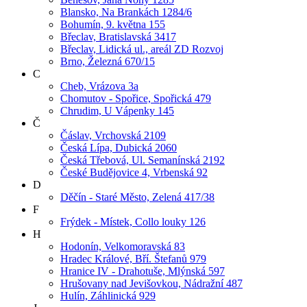
Blansko, Na Brankách 1284/6
Bohumín, 9. května 155
Břeclav, Bratislavská 3417
Břeclav, Lidická ul., areál ZD Rozvoj
Brno, Železná 670/15
C
Cheb, Vrázova 3a
Chomutov - Spořice, Spořická 479
Chrudim, U Vápenky 145
Č
Čáslav, Vrchovská 2109
Česká Lípa, Dubická 2060
Česká Třebová, Ul. Semanínská 2192
České Budějovice 4, Vrbenská 92
D
Děčín - Staré Město, Zelená 417/38
F
Frýdek - Místek, Collo louky 126
H
Hodonín, Velkomoravská 83
Hradec Králové, Bří. Štefanů 979
Hranice IV - Drahotuše, Mlýnská 597
Hrušovany nad Jevišovkou, Nádražní 487
Hulín, Záhlinická 929