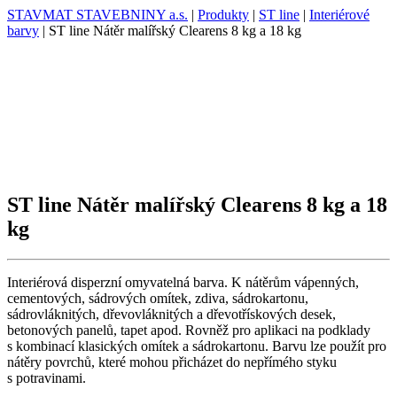
STAVMAT STAVEBNINY a.s.
|
Produkty
|
ST line
|
Interiérové
barvy
|
ST line Nátěr malířský Clearens 8 kg a 18 kg
ST line Nátěr malířský Clearens 8 kg a 18
kg
Interiérová disperzní omyvatelná barva. K nátěrům vápenných,
cementových, sádrových omítek, zdiva, sádrokartonu,
sádrovláknitých, dřevovláknitých a dřevotřískových desek,
betonových panelů, tapet apod. Rovněž pro aplikaci na podklady
s kombinací klasických omítek a sádrokartonu. Barvu lze použít pro
nátěry povrchů, které mohou přicházet do nepřímého styku
s potravinami.