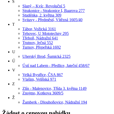
S
Slaný – Kvíc, Revoluční 5
Strakonice - Strakonice I, Baarova 277
Studénka, 2. května 309
Svitavy - Předměstí, Vítězná 1605/40
T
Tábor, Vožická 3161
Tehovec, U Mototechny 295
Třeboň, Nádražní 641
Trutnov, Ječná 552
Turnov, Přepeřská 1692
U
Uherský Brod, Šumická 2325
Ú
Ústí nad Labem - Předlice, Jateční 458/67
V
Velká Bystřice, ČSA 867
Vlašim, Velíšská 971
Z
Zlín - Malenovice, Třída 3. května 1149
Znojmo, Kotkova 3609/5
Ž
Žamberk - Dlouhoňovice, Nádražní 194
Žádost o cenovou nabídku