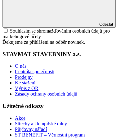
Odeslat
Souhlasím se shromažďováním osobních údajů pro
marketingové účely
Ďekujeme za přihlášení na odběr novinek.
STAVMAT STAVEBNINY a.s.
O nás
Centrála společnosti
Prodejny
Ke stažení
Výpis z OR
Zásady ochrany osobních údajů
Užitečné odkazy
Akce
Střechy a klempířské dílny
Půjčovny nářadí
ST BENEFIT – Věrnostní program