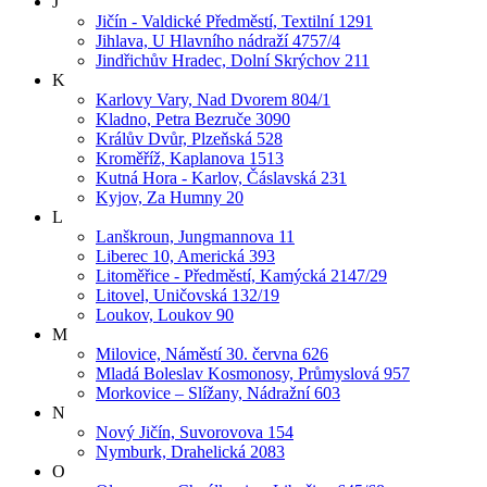
J
Jičín - Valdické Předměstí, Textilní 1291
Jihlava, U Hlavního nádraží 4757/4
Jindřichův Hradec, Dolní Skrýchov 211
K
Karlovy Vary, Nad Dvorem 804/1
Kladno, Petra Bezruče 3090
Králův Dvůr, Plzeňská 528
Kroměříž, Kaplanova 1513
Kutná Hora - Karlov, Čáslavská 231
Kyjov, Za Humny 20
L
Lanškroun, Jungmannova 11
Liberec 10, Americká 393
Litoměřice - Předměstí, Kamýcká 2147/29
Litovel, Uničovská 132/19
Loukov, Loukov 90
M
Milovice, Náměstí 30. června 626
Mladá Boleslav Kosmonosy, Průmyslová 957
Morkovice – Slížany, Nádražní 603
N
Nový Jičín, Suvorovova 154
Nymburk, Drahelická 2083
O