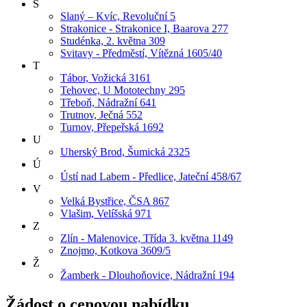
S
Slaný – Kvíc, Revoluční 5
Strakonice - Strakonice I, Baarova 277
Studénka, 2. května 309
Svitavy - Předměstí, Vítězná 1605/40
T
Tábor, Vožická 3161
Tehovec, U Mototechny 295
Třeboň, Nádražní 641
Trutnov, Ječná 552
Turnov, Přepeřská 1692
U
Uherský Brod, Šumická 2325
Ú
Ústí nad Labem - Předlice, Jateční 458/67
V
Velká Bystřice, ČSA 867
Vlašim, Velíšská 971
Z
Zlín - Malenovice, Třída 3. května 1149
Znojmo, Kotkova 3609/5
Ž
Žamberk - Dlouhoňovice, Nádražní 194
Žádost o cenovou nabídku