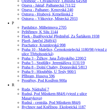
Olomouc – Chválkovice, Libušina 645/68
Opava - Jaktař, Palhanecká 711/22
Opava - Palhanec, Krnovská 240
Ostrava - Hrabová, Krmelínská 2
Ostrava – Vítkovice, Místecká 2933
P
Pardubice, Milheimova 2705
Pelhřimov, K Silu 1144
Písek - Budějovické Předměstí, Za Šarlákem 1938
Plzeň, Jateční 2849/43
Prachatice, Krumlovská 998
Praha 10 - Malešice, Černokostelecká 1180/98 (vjezd z
ulice Třebohostická)
Praha 3 - Žižkov, Jana Želivského 2200/2
Praha 5 - Stodůlky, Jeremiášova 1131/19
Praha 8 - Dolní Chabry, Dopraváků 5/813
Praha 9 - Hloubětín, U Tesly 900/1
Příbram, Husova 596
Prostějov, Pod Kosířem 900a
R
Ruda, Nádražní 7
Rudná, Pod Můstkem 884/6 (vjezd z ulice
Masarykova)
Rudná - centrála, Pod Můstkem 884/6
Rychnov nad Kněžnou, Ekologická 1187