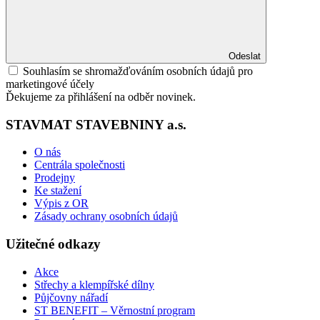
Odeslat
Souhlasím se shromažďováním osobních údajů pro
marketingové účely
Ďekujeme za přihlášení na odběr novinek.
STAVMAT STAVEBNINY a.s.
O nás
Centrála společnosti
Prodejny
Ke stažení
Výpis z OR
Zásady ochrany osobních údajů
Užitečné odkazy
Akce
Střechy a klempířské dílny
Půjčovny nářadí
ST BENEFIT – Věrnostní program