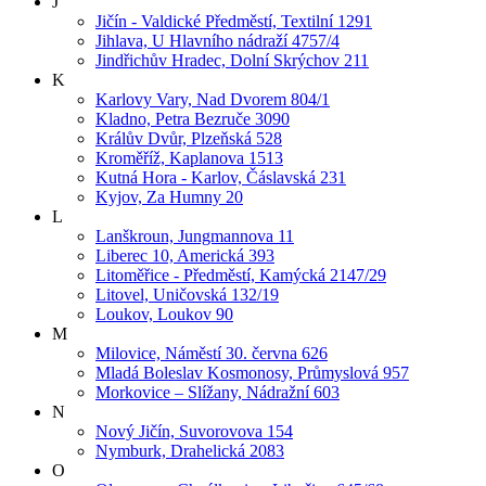
J
Jičín - Valdické Předměstí, Textilní 1291
Jihlava, U Hlavního nádraží 4757/4
Jindřichův Hradec, Dolní Skrýchov 211
K
Karlovy Vary, Nad Dvorem 804/1
Kladno, Petra Bezruče 3090
Králův Dvůr, Plzeňská 528
Kroměříž, Kaplanova 1513
Kutná Hora - Karlov, Čáslavská 231
Kyjov, Za Humny 20
L
Lanškroun, Jungmannova 11
Liberec 10, Americká 393
Litoměřice - Předměstí, Kamýcká 2147/29
Litovel, Uničovská 132/19
Loukov, Loukov 90
M
Milovice, Náměstí 30. června 626
Mladá Boleslav Kosmonosy, Průmyslová 957
Morkovice – Slížany, Nádražní 603
N
Nový Jičín, Suvorovova 154
Nymburk, Drahelická 2083
O