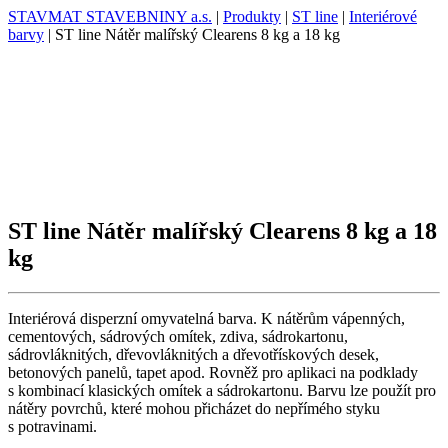
STAVMAT STAVEBNINY a.s.
|
Produkty
|
ST line
|
Interiérové
barvy
|
ST line Nátěr malířský Clearens 8 kg a 18 kg
ST line Nátěr malířský Clearens 8 kg a 18
kg
Interiérová disperzní omyvatelná barva. K nátěrům vápenných,
cementových, sádrových omítek, zdiva, sádrokartonu,
sádrovláknitých, dřevovláknitých a dřevotřískových desek,
betonových panelů, tapet apod. Rovněž pro aplikaci na podklady
s kombinací klasických omítek a sádrokartonu. Barvu lze použít pro
nátěry povrchů, které mohou přicházet do nepřímého styku
s potravinami.