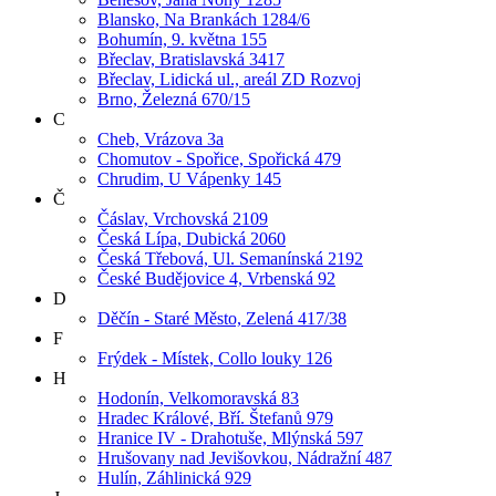
Blansko, Na Brankách 1284/6
Bohumín, 9. května 155
Břeclav, Bratislavská 3417
Břeclav, Lidická ul., areál ZD Rozvoj
Brno, Železná 670/15
C
Cheb, Vrázova 3a
Chomutov - Spořice, Spořická 479
Chrudim, U Vápenky 145
Č
Čáslav, Vrchovská 2109
Česká Lípa, Dubická 2060
Česká Třebová, Ul. Semanínská 2192
České Budějovice 4, Vrbenská 92
D
Děčín - Staré Město, Zelená 417/38
F
Frýdek - Místek, Collo louky 126
H
Hodonín, Velkomoravská 83
Hradec Králové, Bří. Štefanů 979
Hranice IV - Drahotuše, Mlýnská 597
Hrušovany nad Jevišovkou, Nádražní 487
Hulín, Záhlinická 929