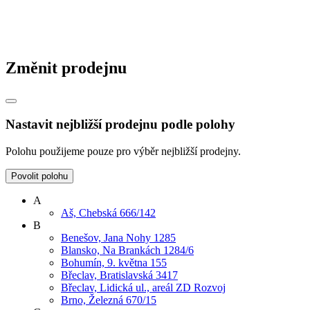
Změnit prodejnu
Nastavit nejbližší prodejnu podle polohy
Polohu použijeme pouze pro výběr nejbližší prodejny.
Povolit polohu
A
Aš, Chebská 666/142
B
Benešov, Jana Nohy 1285
Blansko, Na Brankách 1284/6
Bohumín, 9. května 155
Břeclav, Bratislavská 3417
Břeclav, Lidická ul., areál ZD Rozvoj
Brno, Železná 670/15