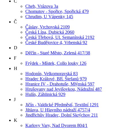
C
Cheb, Vrázova 3a
Chomutov - Spořice, Spořická 479
Chrudim, U Vápenky 145
Č
Čáslav, Vrchovská 2109
Česká Lípa, Dubická 2060
Česká Třebová, Ul. Semanínská 2192
České Budějovice 4, Vrbenská 92
D
Děčín - Staré Město, Zelená 417/38
F
Frýdek - Místek, Collo louky 126
H
Hodonín, Velkomoravská 83
Hradec Králové, Bří. Štefanů 979
Hranice IV - Drahotuše, Mlýnská 597
Hrušovany nad Jevišovkou, Nádražní 487
Hulín, Záhlinická 929
J
Jičín - Valdické Předměstí, Textilní 1291
Jihlava, U Hlavního nádraží 4757/4
Jindřichův Hradec, Dolní Skrýchov 211
K
Karlovy Vary, Nad Dvorem 804/1