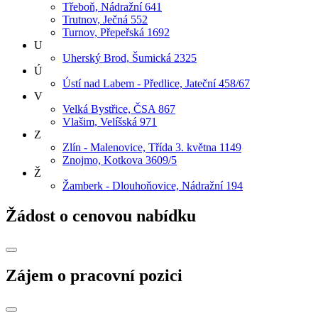
Třeboň, Nádražní 641
Trutnov, Ječná 552
Turnov, Přepeřská 1692
U
Uherský Brod, Šumická 2325
Ú
Ústí nad Labem - Předlice, Jateční 458/67
V
Velká Bystřice, ČSA 867
Vlašim, Velíšská 971
Z
Zlín - Malenovice, Třída 3. května 1149
Znojmo, Kotkova 3609/5
Ž
Žamberk - Dlouhoňovice, Nádražní 194
Žádost o cenovou nabídku
Zájem o pracovní pozici