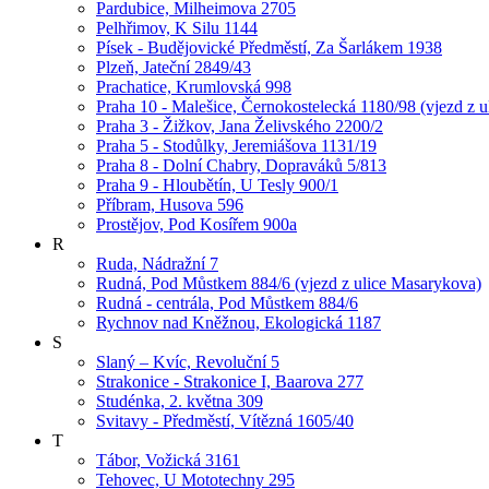
Pardubice, Milheimova 2705
Pelhřimov, K Silu 1144
Písek - Budějovické Předměstí, Za Šarlákem 1938
Plzeň, Jateční 2849/43
Prachatice, Krumlovská 998
Praha 10 - Malešice, Černokostelecká 1180/98 (vjezd z u
Praha 3 - Žižkov, Jana Želivského 2200/2
Praha 5 - Stodůlky, Jeremiášova 1131/19
Praha 8 - Dolní Chabry, Dopraváků 5/813
Praha 9 - Hloubětín, U Tesly 900/1
Příbram, Husova 596
Prostějov, Pod Kosířem 900a
R
Ruda, Nádražní 7
Rudná, Pod Můstkem 884/6 (vjezd z ulice Masarykova)
Rudná - centrála, Pod Můstkem 884/6
Rychnov nad Kněžnou, Ekologická 1187
S
Slaný – Kvíc, Revoluční 5
Strakonice - Strakonice I, Baarova 277
Studénka, 2. května 309
Svitavy - Předměstí, Vítězná 1605/40
T
Tábor, Vožická 3161
Tehovec, U Mototechny 295