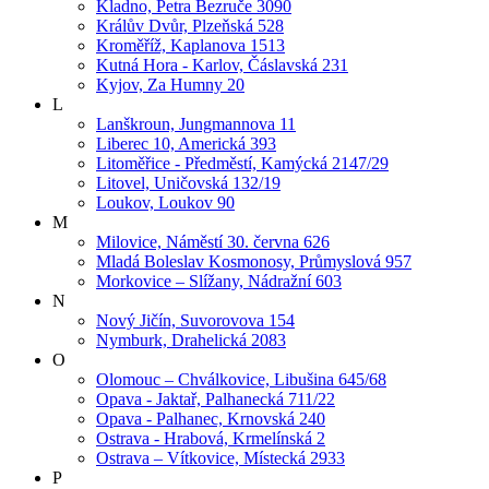
Kladno, Petra Bezruče 3090
Králův Dvůr, Plzeňská 528
Kroměříž, Kaplanova 1513
Kutná Hora - Karlov, Čáslavská 231
Kyjov, Za Humny 20
L
Lanškroun, Jungmannova 11
Liberec 10, Americká 393
Litoměřice - Předměstí, Kamýcká 2147/29
Litovel, Uničovská 132/19
Loukov, Loukov 90
M
Milovice, Náměstí 30. června 626
Mladá Boleslav Kosmonosy, Průmyslová 957
Morkovice – Slížany, Nádražní 603
N
Nový Jičín, Suvorovova 154
Nymburk, Drahelická 2083
O
Olomouc – Chválkovice, Libušina 645/68
Opava - Jaktař, Palhanecká 711/22
Opava - Palhanec, Krnovská 240
Ostrava - Hrabová, Krmelínská 2
Ostrava – Vítkovice, Místecká 2933
P