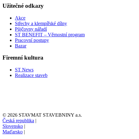
Užitečné odkazy
Akce
Střechy a klempířské dílny
Půjčovny nářadí
ST BENEFIT – Věrnostní program
Pracovní postupy
Bazar
Firemní kultura
ST News
Realizace staveb
© 2026 STAVMAT STAVEBNINY a.s.
Česká republika
|
Slovensko
|
Maďarsko
|