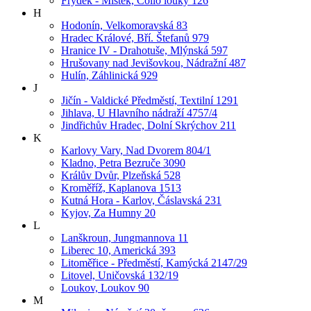
Frýdek - Místek, Collo louky 126
H
Hodonín, Velkomoravská 83
Hradec Králové, Bří. Štefanů 979
Hranice IV - Drahotuše, Mlýnská 597
Hrušovany nad Jevišovkou, Nádražní 487
Hulín, Záhlinická 929
J
Jičín - Valdické Předměstí, Textilní 1291
Jihlava, U Hlavního nádraží 4757/4
Jindřichův Hradec, Dolní Skrýchov 211
K
Karlovy Vary, Nad Dvorem 804/1
Kladno, Petra Bezruče 3090
Králův Dvůr, Plzeňská 528
Kroměříž, Kaplanova 1513
Kutná Hora - Karlov, Čáslavská 231
Kyjov, Za Humny 20
L
Lanškroun, Jungmannova 11
Liberec 10, Americká 393
Litoměřice - Předměstí, Kamýcká 2147/29
Litovel, Uničovská 132/19
Loukov, Loukov 90
M