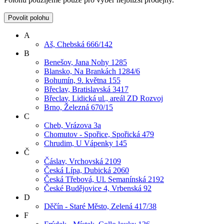
Povolit polohu
A
Aš, Chebská 666/142
B
Benešov, Jana Nohy 1285
Blansko, Na Brankách 1284/6
Bohumín, 9. května 155
Břeclav, Bratislavská 3417
Břeclav, Lidická ul., areál ZD Rozvoj
Brno, Železná 670/15
C
Cheb, Vrázova 3a
Chomutov - Spořice, Spořická 479
Chrudim, U Vápenky 145
Č
Čáslav, Vrchovská 2109
Česká Lípa, Dubická 2060
Česká Třebová, Ul. Semanínská 2192
České Budějovice 4, Vrbenská 92
D
Děčín - Staré Město, Zelená 417/38
F