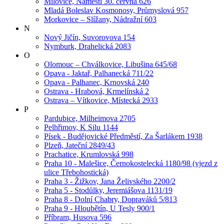
Milovice, Náměstí 30. června 626
Mladá Boleslav Kosmonosy, Průmyslová 957
Morkovice – Slížany, Nádražní 603
N
Nový Jičín, Suvorovova 154
Nymburk, Drahelická 2083
O
Olomouc – Chválkovice, Libušina 645/68
Opava - Jaktař, Palhanecká 711/22
Opava - Palhanec, Krnovská 240
Ostrava - Hrabová, Krmelínská 2
Ostrava – Vítkovice, Místecká 2933
P
Pardubice, Milheimova 2705
Pelhřimov, K Silu 1144
Písek - Budějovické Předměstí, Za Šarlákem 1938
Plzeň, Jateční 2849/43
Prachatice, Krumlovská 998
Praha 10 - Malešice, Černokostelecká 1180/98 (vjezd z
ulice Třebohostická)
Praha 3 - Žižkov, Jana Želivského 2200/2
Praha 5 - Stodůlky, Jeremiášova 1131/19
Praha 8 - Dolní Chabry, Dopraváků 5/813
Praha 9 - Hloubětín, U Tesly 900/1
Příbram, Husova 596