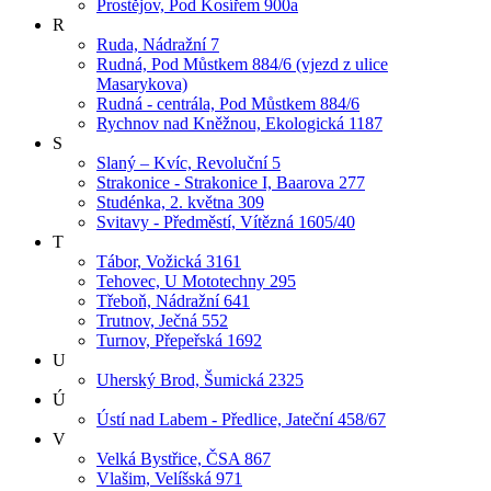
Prostějov, Pod Kosířem 900a
R
Ruda, Nádražní 7
Rudná, Pod Můstkem 884/6 (vjezd z ulice
Masarykova)
Rudná - centrála, Pod Můstkem 884/6
Rychnov nad Kněžnou, Ekologická 1187
S
Slaný – Kvíc, Revoluční 5
Strakonice - Strakonice I, Baarova 277
Studénka, 2. května 309
Svitavy - Předměstí, Vítězná 1605/40
T
Tábor, Vožická 3161
Tehovec, U Mototechny 295
Třeboň, Nádražní 641
Trutnov, Ječná 552
Turnov, Přepeřská 1692
U
Uherský Brod, Šumická 2325
Ú
Ústí nad Labem - Předlice, Jateční 458/67
V
Velká Bystřice, ČSA 867
Vlašim, Velíšská 971