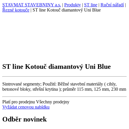
STAVMAT STAVEBNINY a.s.
|
Produkty
|
ST line
|
Ruční nářadí
|
Řezné kotouče
|
ST line Kotouč diamantový Uni Blue
ST line Kotouč diamantový Uni Blue
Sintrované segmenty; Použití: Běžné stavební materiály ( cihly,
betonové bloky, střešní krytina ); průměr 115 mm, 125 mm, 230 mm
Platí pro prodejnu
Všechny prodejny
Vyžádat cenovou nabídku
Odběr novinek