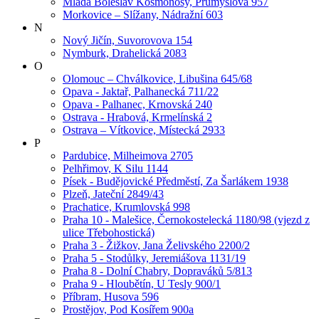
Mladá Boleslav Kosmonosy, Průmyslová 957
Morkovice – Slížany, Nádražní 603
N
Nový Jičín, Suvorovova 154
Nymburk, Drahelická 2083
O
Olomouc – Chválkovice, Libušina 645/68
Opava - Jaktař, Palhanecká 711/22
Opava - Palhanec, Krnovská 240
Ostrava - Hrabová, Krmelínská 2
Ostrava – Vítkovice, Místecká 2933
P
Pardubice, Milheimova 2705
Pelhřimov, K Silu 1144
Písek - Budějovické Předměstí, Za Šarlákem 1938
Plzeň, Jateční 2849/43
Prachatice, Krumlovská 998
Praha 10 - Malešice, Černokostelecká 1180/98 (vjezd z
ulice Třebohostická)
Praha 3 - Žižkov, Jana Želivského 2200/2
Praha 5 - Stodůlky, Jeremiášova 1131/19
Praha 8 - Dolní Chabry, Dopraváků 5/813
Praha 9 - Hloubětín, U Tesly 900/1
Příbram, Husova 596
Prostějov, Pod Kosířem 900a