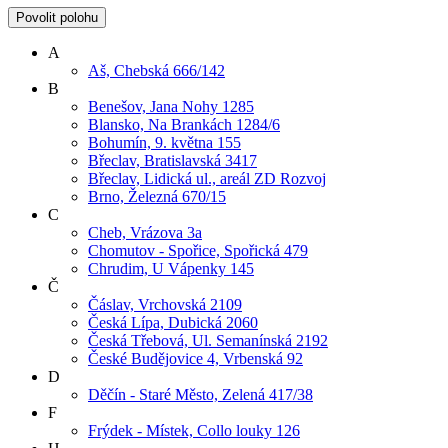
Povolit polohu
A
Aš, Chebská 666/142
B
Benešov, Jana Nohy 1285
Blansko, Na Brankách 1284/6
Bohumín, 9. května 155
Břeclav, Bratislavská 3417
Břeclav, Lidická ul., areál ZD Rozvoj
Brno, Železná 670/15
C
Cheb, Vrázova 3a
Chomutov - Spořice, Spořická 479
Chrudim, U Vápenky 145
Č
Čáslav, Vrchovská 2109
Česká Lípa, Dubická 2060
Česká Třebová, Ul. Semanínská 2192
České Budějovice 4, Vrbenská 92
D
Děčín - Staré Město, Zelená 417/38
F
Frýdek - Místek, Collo louky 126