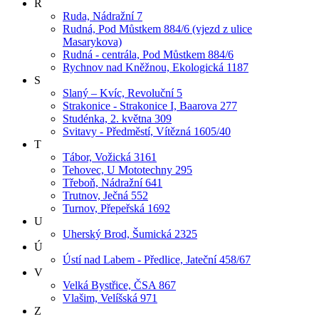
R
Ruda, Nádražní 7
Rudná, Pod Můstkem 884/6 (vjezd z ulice
Masarykova)
Rudná - centrála, Pod Můstkem 884/6
Rychnov nad Kněžnou, Ekologická 1187
S
Slaný – Kvíc, Revoluční 5
Strakonice - Strakonice I, Baarova 277
Studénka, 2. května 309
Svitavy - Předměstí, Vítězná 1605/40
T
Tábor, Vožická 3161
Tehovec, U Mototechny 295
Třeboň, Nádražní 641
Trutnov, Ječná 552
Turnov, Přepeřská 1692
U
Uherský Brod, Šumická 2325
Ú
Ústí nad Labem - Předlice, Jateční 458/67
V
Velká Bystřice, ČSA 867
Vlašim, Velíšská 971
Z