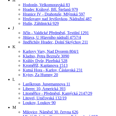
H
Hodonín, Velkomoravská 83
Hradec Králové, Bří. Štefanů 979
Hranice IV - Drahotuše, Mlýnská 597
Hrušovany nad Jevišovkou, Nádražní 487
Hulín, Záhlinická 929
J
Jičín - Valdické Předměstí, Textilní 1291
Jihlava, U Hlavního nádraží 4757/4
Jindřichův Hradec, Dolní Skrýchov 211
K
Karlovy Vary, Nad Dvorem 804/1
Kladno, Petra Bezruče 3090
Králův Dvůr, Plzeňská 528
Kroměříž, Kaplanova 1513
Kutná Hora - Karlov, Čáslavská 231
Kyjov, Za Humny 20
L
Lanškroun, Jungmannova 11
Liberec 10, Americká 393
Litoměřice - Předměstí, Kamýcká 2147/29
Litovel, Uničovská 132/19
Loukov, Loukov 90
M
Milovice, Náměstí 30. června 626