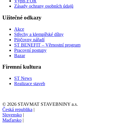
Výpis z OR
Zásady ochrany osobních údajů
Užitečné odkazy
Akce
Střechy a klempířské dílny
Půjčovny nářadí
ST BENEFIT – Věrnostní program
Pracovní postupy
Bazar
Firemní kultura
ST News
Realizace staveb
© 2026 STAVMAT STAVEBNINY a.s.
Česká republika
|
Slovensko
|
Maďarsko
|