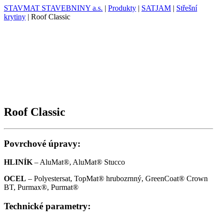
STAVMAT STAVEBNINY a.s.
|
Produkty
|
SATJAM
|
Střešní
krytiny
|
Roof Classic
Roof Classic
Povrchové úpravy:
HLINÍK
– AluMat®, AluMat® Stucco
OCEL
– Polyestersat, TopMat® hrubozrnný, GreenCoat® Crown
BT, Purmax®, Purmat®
Technické parametry: