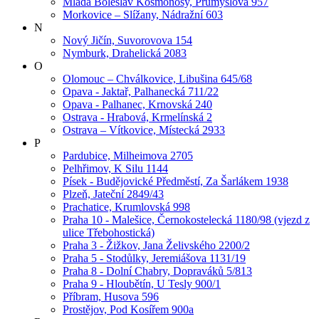
Mladá Boleslav Kosmonosy, Průmyslová 957
Morkovice – Slížany, Nádražní 603
N
Nový Jičín, Suvorovova 154
Nymburk, Drahelická 2083
O
Olomouc – Chválkovice, Libušina 645/68
Opava - Jaktař, Palhanecká 711/22
Opava - Palhanec, Krnovská 240
Ostrava - Hrabová, Krmelínská 2
Ostrava – Vítkovice, Místecká 2933
P
Pardubice, Milheimova 2705
Pelhřimov, K Silu 1144
Písek - Budějovické Předměstí, Za Šarlákem 1938
Plzeň, Jateční 2849/43
Prachatice, Krumlovská 998
Praha 10 - Malešice, Černokostelecká 1180/98 (vjezd z
ulice Třebohostická)
Praha 3 - Žižkov, Jana Želivského 2200/2
Praha 5 - Stodůlky, Jeremiášova 1131/19
Praha 8 - Dolní Chabry, Dopraváků 5/813
Praha 9 - Hloubětín, U Tesly 900/1
Příbram, Husova 596
Prostějov, Pod Kosířem 900a