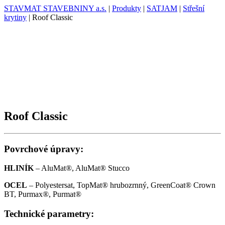
STAVMAT STAVEBNINY a.s.
|
Produkty
|
SATJAM
|
Střešní
krytiny
|
Roof Classic
Roof Classic
Povrchové úpravy:
HLINÍK
– AluMat®, AluMat® Stucco
OCEL
– Polyestersat, TopMat® hrubozrnný, GreenCoat® Crown
BT, Purmax®, Purmat®
Technické parametry: