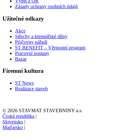
Výpis z OR
Zásady ochrany osobních údajů
Užitečné odkazy
Akce
Střechy a klempířské dílny
Půjčovny nářadí
ST BENEFIT – Věrnostní program
Pracovní postupy
Bazar
Firemní kultura
ST News
Realizace staveb
© 2026 STAVMAT STAVEBNINY a.s.
Česká republika
|
Slovensko
|
Maďarsko
|