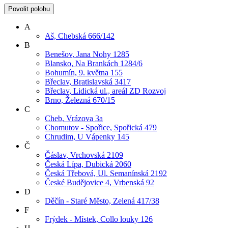
Povolit polohu
A
Aš, Chebská 666/142
B
Benešov, Jana Nohy 1285
Blansko, Na Brankách 1284/6
Bohumín, 9. května 155
Břeclav, Bratislavská 3417
Břeclav, Lidická ul., areál ZD Rozvoj
Brno, Železná 670/15
C
Cheb, Vrázova 3a
Chomutov - Spořice, Spořická 479
Chrudim, U Vápenky 145
Č
Čáslav, Vrchovská 2109
Česká Lípa, Dubická 2060
Česká Třebová, Ul. Semanínská 2192
České Budějovice 4, Vrbenská 92
D
Děčín - Staré Město, Zelená 417/38
F
Frýdek - Místek, Collo louky 126