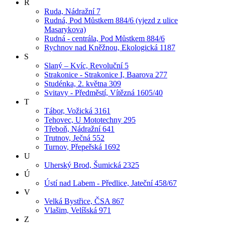
R
Ruda, Nádražní 7
Rudná, Pod Můstkem 884/6 (vjezd z ulice
Masarykova)
Rudná - centrála, Pod Můstkem 884/6
Rychnov nad Kněžnou, Ekologická 1187
S
Slaný – Kvíc, Revoluční 5
Strakonice - Strakonice I, Baarova 277
Studénka, 2. května 309
Svitavy - Předměstí, Vítězná 1605/40
T
Tábor, Vožická 3161
Tehovec, U Mototechny 295
Třeboň, Nádražní 641
Trutnov, Ječná 552
Turnov, Přepeřská 1692
U
Uherský Brod, Šumická 2325
Ú
Ústí nad Labem - Předlice, Jateční 458/67
V
Velká Bystřice, ČSA 867
Vlašim, Velíšská 971
Z