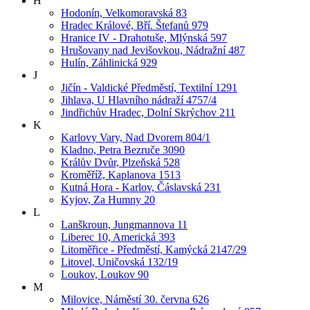
H
Hodonín, Velkomoravská 83
Hradec Králové, Bří. Štefanů 979
Hranice IV - Drahotuše, Mlýnská 597
Hrušovany nad Jevišovkou, Nádražní 487
Hulín, Záhlinická 929
J
Jičín - Valdické Předměstí, Textilní 1291
Jihlava, U Hlavního nádraží 4757/4
Jindřichův Hradec, Dolní Skrýchov 211
K
Karlovy Vary, Nad Dvorem 804/1
Kladno, Petra Bezruče 3090
Králův Dvůr, Plzeňská 528
Kroměříž, Kaplanova 1513
Kutná Hora - Karlov, Čáslavská 231
Kyjov, Za Humny 20
L
Lanškroun, Jungmannova 11
Liberec 10, Americká 393
Litoměřice - Předměstí, Kamýcká 2147/29
Litovel, Uničovská 132/19
Loukov, Loukov 90
M
Milovice, Náměstí 30. června 626