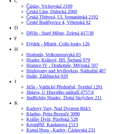
Č
Čáslav, Vrchovská 2109
Česká Lípa, Dubická 2060
Česká Třebová, Ul. Semanínská 2192
České Budějovice 4, Vrbenská 92
D
Děčín - Staré Město, Zelená 417/38
F
Frýdek - Místek, Collo louky 126
H
Hodonín, Velkomoravská 83
Hradec Králové, Bří. Štefanů 979
Hranice IV - Drahotuše, Mlýnská 597
Hrušovany nad Jevišovkou, Nádražní 487
Hulín, Záhlinická 929
J
Jičín - Valdické Předměstí, Textilní 1291
Jihlava, U Hlavního nádraží 4757/4
Jindřichův Hradec, Dolní Skrýchov 211
K
Karlovy Vary, Nad Dvorem 804/1
Kladno, Petra Bezruče 3090
Králův Dvůr, Plzeňská 528
Kroměříž, Kaplanova 1513
Kutná Hora - Karlov, Čáslavská 231