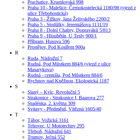
Prachatice, Krumlovská 998
Praha 10 - Malešice, Černokostelecká 1180/98 (vjezd z
ulice Třebohostická)
Praha 3 - Žižkov, Jana Želivského 2200/2
Praha 5 - Stodůlky, Jeremiášova 1131/19
Praha 8 - Dolní Chabry, Dopraváků 5/813
Praha 9 - Hloubětín, U Tesly 900/1
Příbram, Husova 596
Prostějov, Pod Kosířem 900a
R
Ruda, Nádražní 7
Rudná, Pod Můstkem 884/6 (vjezd z ulice
Masarykova)
Rudná - centrála, Pod Můstkem 884/6
Rychnov nad Kněžnou, Ekologická 1187
S
Slaný – Kvíc, Revoluční 5
Strakonice - Strakonice I, Baarova 277
Studénka, 2. května 309
Svitavy - Předměstí, Vítězná 1605/40
T
Tábor, Vožická 3161
Tehovec, U Mototechny 295
Třeboň, Nádražní 641
Trutnov, Ječná 552