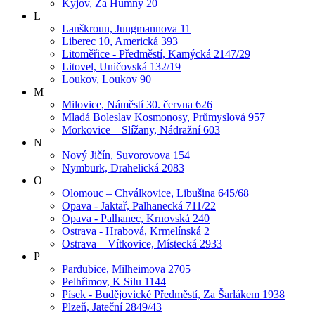
Kyjov, Za Humny 20
L
Lanškroun, Jungmannova 11
Liberec 10, Americká 393
Litoměřice - Předměstí, Kamýcká 2147/29
Litovel, Uničovská 132/19
Loukov, Loukov 90
M
Milovice, Náměstí 30. června 626
Mladá Boleslav Kosmonosy, Průmyslová 957
Morkovice – Slížany, Nádražní 603
N
Nový Jičín, Suvorovova 154
Nymburk, Drahelická 2083
O
Olomouc – Chválkovice, Libušina 645/68
Opava - Jaktař, Palhanecká 711/22
Opava - Palhanec, Krnovská 240
Ostrava - Hrabová, Krmelínská 2
Ostrava – Vítkovice, Místecká 2933
P
Pardubice, Milheimova 2705
Pelhřimov, K Silu 1144
Písek - Budějovické Předměstí, Za Šarlákem 1938
Plzeň, Jateční 2849/43