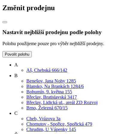
Změnit prodejnu
Nastavit nejbližší prodejnu podle polohy
Polohu použijeme pouze pro výběr nejbližší prodejny.
Povolit polohu
A
Aš, Chebská 666/142
B
Benešov, Jana Nohy 1285
Blansko, Na Brankách 1284/6
Bohumín, 9. května 155
Břeclav, Bratislavská 3417
Břeclav, Lidická ul., areál ZD Rozvoj
Brno, Železná 670/15
C
Cheb, Vrázova 3a
Chomutov - Spořice, Spořická 479
Chrudim, U Vápenky 145