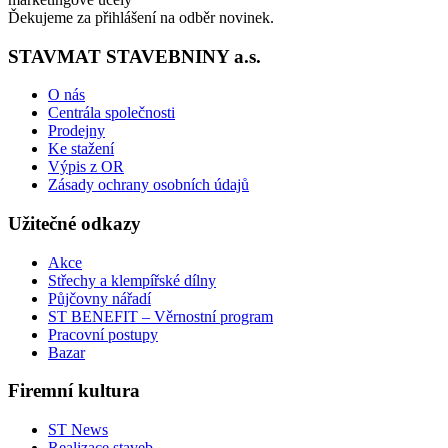
Ďekujeme za přihlášení na odběr novinek.
STAVMAT STAVEBNINY a.s.
O nás
Centrála společnosti
Prodejny
Ke stažení
Výpis z OR
Zásady ochrany osobních údajů
Užitečné odkazy
Akce
Střechy a klempířské dílny
Půjčovny nářadí
ST BENEFIT – Věrnostní program
Pracovní postupy
Bazar
Firemní kultura
ST News
Realizace staveb