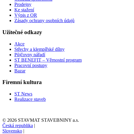
Prodejny
Ke stažení
Výpis z OR
Zásady ochrany osobních údajů
Užitečné odkazy
Akce
Střechy a klempířské dílny
Půjčovny nářadí
ST BENEFIT – Věrnostní program
Pracovní postupy
Bazar
Firemní kultura
ST News
Realizace staveb
© 2026 STAVMAT STAVEBNINY a.s.
Česká republika
|
Slovensko
|