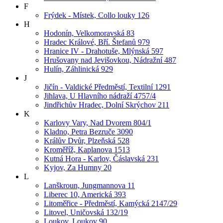
F
Frýdek - Místek, Collo louky 126
H
Hodonín, Velkomoravská 83
Hradec Králové, Bří. Štefanů 979
Hranice IV - Drahotuše, Mlýnská 597
Hrušovany nad Jevišovkou, Nádražní 487
Hulín, Záhlinická 929
J
Jičín - Valdické Předměstí, Textilní 1291
Jihlava, U Hlavního nádraží 4757/4
Jindřichův Hradec, Dolní Skrýchov 211
K
Karlovy Vary, Nad Dvorem 804/1
Kladno, Petra Bezruče 3090
Králův Dvůr, Plzeňská 528
Kroměříž, Kaplanova 1513
Kutná Hora - Karlov, Čáslavská 231
Kyjov, Za Humny 20
L
Lanškroun, Jungmannova 11
Liberec 10, Americká 393
Litoměřice - Předměstí, Kamýcká 2147/29
Litovel, Uničovská 132/19
Loukov, Loukov 90