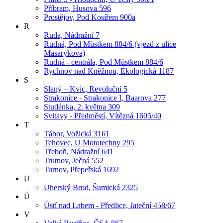
Příbram, Husova 596
Prostějov, Pod Kosířem 900a
R
Ruda, Nádražní 7
Rudná, Pod Můstkem 884/6 (vjezd z ulice
Masarykova)
Rudná - centrála, Pod Můstkem 884/6
Rychnov nad Kněžnou, Ekologická 1187
S
Slaný – Kvíc, Revoluční 5
Strakonice - Strakonice I, Baarova 277
Studénka, 2. května 309
Svitavy - Předměstí, Vítězná 1605/40
T
Tábor, Vožická 3161
Tehovec, U Mototechny 295
Třeboň, Nádražní 641
Trutnov, Ječná 552
Turnov, Přepeřská 1692
U
Uherský Brod, Šumická 2325
Ú
Ústí nad Labem - Předlice, Jateční 458/67
V