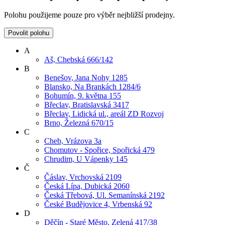
Polohu použijeme pouze pro výběr nejbližší prodejny.
Povolit polohu
A
Aš, Chebská 666/142
B
Benešov, Jana Nohy 1285
Blansko, Na Brankách 1284/6
Bohumín, 9. května 155
Břeclav, Bratislavská 3417
Břeclav, Lidická ul., areál ZD Rozvoj
Brno, Železná 670/15
C
Cheb, Vrázova 3a
Chomutov - Spořice, Spořická 479
Chrudim, U Vápenky 145
Č
Čáslav, Vrchovská 2109
Česká Lípa, Dubická 2060
Česká Třebová, Ul. Semanínská 2192
České Budějovice 4, Vrbenská 92
D
Děčín - Staré Město, Zelená 417/38