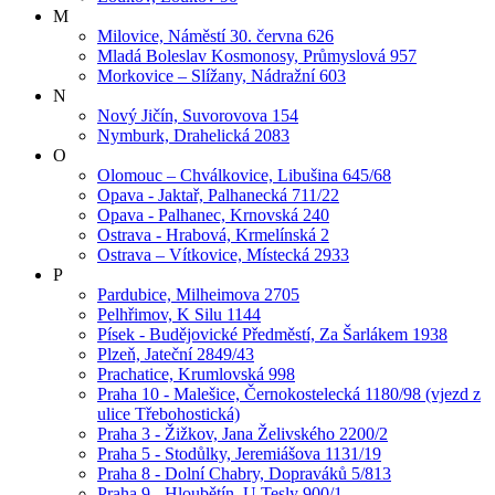
M
Milovice, Náměstí 30. června 626
Mladá Boleslav Kosmonosy, Průmyslová 957
Morkovice – Slížany, Nádražní 603
N
Nový Jičín, Suvorovova 154
Nymburk, Drahelická 2083
O
Olomouc – Chválkovice, Libušina 645/68
Opava - Jaktař, Palhanecká 711/22
Opava - Palhanec, Krnovská 240
Ostrava - Hrabová, Krmelínská 2
Ostrava – Vítkovice, Místecká 2933
P
Pardubice, Milheimova 2705
Pelhřimov, K Silu 1144
Písek - Budějovické Předměstí, Za Šarlákem 1938
Plzeň, Jateční 2849/43
Prachatice, Krumlovská 998
Praha 10 - Malešice, Černokostelecká 1180/98 (vjezd z
ulice Třebohostická)
Praha 3 - Žižkov, Jana Želivského 2200/2
Praha 5 - Stodůlky, Jeremiášova 1131/19
Praha 8 - Dolní Chabry, Dopraváků 5/813
Praha 9 - Hloubětín, U Tesly 900/1