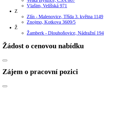
Velká Bystřice, ČSA 867
Vlašim, Velíšská 971
Z
Zlín - Malenovice, Třída 3. května 1149
Znojmo, Kotkova 3609/5
Ž
Žamberk - Dlouhoňovice, Nádražní 194
Žádost o cenovou nabídku
Zájem o pracovní pozici