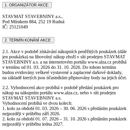
1. ORGANIZÁTOR AKCE:
STAVMAT STAVEBNINY a.s.,
Pod Můstkem 884, 252 19 Rudná
IČ: 25121049
2. TERMÍN KONÁNÍ AKCE:
2.1. Akce v podobě získávání nákupních peněžitých poukázek (dále
jen poukázka) na libovolný nákup zboží v síti prodejen STAVMAT
STAVEBNINY a.s. a na internetovém portálu www.alza.cz probíhá
v termínu od 01. 03. 2026 do 31. 10. 2026. Do tohoto termínu
budou evidovány veškeré vystavené a zaplacené daňové doklady,
na základě kterých jsou účastníkům připisovány body na jejich účet.
2.2. Vyhodnocení akce probíhá v podobě předání poukázek pro
nákup na nákupním portálu www.alza.cz, nebo v síti prodejen
STAVMAT STAVEBNINY a.s.
Vyhodnocení probíhá ve dvou kolech:
1. kolo za období 01. 03. 2026 – 30. 06. 2026 s předáním poukázek
nejpozději v průběhu září 2026.
2. kolo za období 01. 07. 2026 – 31. 10. 2026 s předáním poukázek
nejpozději v průběhu ledna 2027.