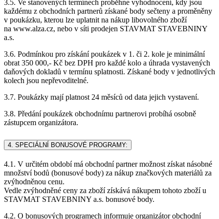
3.5. Ve stanovených termínech proběhne vyhodnocení, kdy jsou
každému z obchodních partnerů získané body sečteny a proměněny
v poukázku, kterou lze uplatnit na nákup libovolného zboží
na www.alza.cz, nebo v síti prodejen STAVMAT STAVEBNINY
a.s.
3.6. Podmínkou pro získání poukázek v 1. či 2. kole je minimální
obrat 350 000,- Kč bez DPH pro každé kolo a úhrada vystavených
daňových dokladů v termínu splatnosti. Získané body v jednotlivých
kolech jsou nepřevoditelné.
3.7. Poukázky mají platnost 24 měsíců od data jejich vystavení.
3.8. Předání poukázek obchodnímu partnerovi probíhá osobně
zástupcem organizátora.
4. SPECIÁLNÍ BONUSOVÉ PROGRAMY:
4.1. V určitém období má obchodní partner možnost získat násobné
množství bodů (bonusové body) za nákup značkových materiálů za
zvýhodněnou cenu.
Vedle zvýhodněné ceny za zboží získává nákupem tohoto zboží u
STAVMAT STAVEBNINY a.s. bonusové body.
4.2. O bonusových programech informuje organizátor obchodní