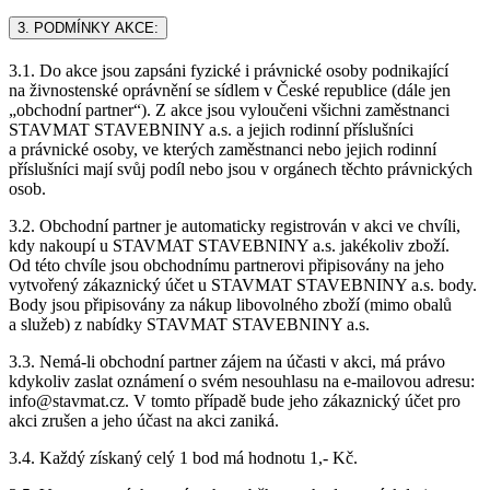
3. PODMÍNKY AKCE:
3.1. Do akce jsou zapsáni fyzické i právnické osoby podnikající
na živnostenské oprávnění se sídlem v České republice (dále jen
„obchodní partner“). Z akce jsou vyloučeni všichni zaměstnanci
STAVMAT STAVEBNINY a.s. a jejich rodinní příslušníci
a právnické osoby, ve kterých zaměstnanci nebo jejich rodinní
příslušníci mají svůj podíl nebo jsou v orgánech těchto právnických
osob.
3.2. Obchodní partner je automaticky registrován v akci ve chvíli,
kdy nakoupí u STAVMAT STAVEBNINY a.s. jakékoliv zboží.
Od této chvíle jsou obchodnímu partnerovi připisovány na jeho
vytvořený zákaznický účet u STAVMAT STAVEBNINY a.s. body.
Body jsou připisovány za nákup libovolného zboží (mimo obalů
a služeb) z nabídky STAVMAT STAVEBNINY a.s.
3.3. Nemá-li obchodní partner zájem na účasti v akci, má právo
kdykoliv zaslat oznámení o svém nesouhlasu na e-mailovou adresu:
info@stavmat.cz. V tomto případě bude jeho zákaznický účet pro
akci zrušen a jeho účast na akci zaniká.
3.4. Každý získaný celý 1 bod má hodnotu 1,- Kč.