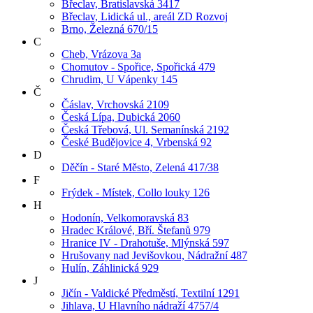
Břeclav, Bratislavská 3417
Břeclav, Lidická ul., areál ZD Rozvoj
Brno, Železná 670/15
C
Cheb, Vrázova 3a
Chomutov - Spořice, Spořická 479
Chrudim, U Vápenky 145
Č
Čáslav, Vrchovská 2109
Česká Lípa, Dubická 2060
Česká Třebová, Ul. Semanínská 2192
České Budějovice 4, Vrbenská 92
D
Děčín - Staré Město, Zelená 417/38
F
Frýdek - Místek, Collo louky 126
H
Hodonín, Velkomoravská 83
Hradec Králové, Bří. Štefanů 979
Hranice IV - Drahotuše, Mlýnská 597
Hrušovany nad Jevišovkou, Nádražní 487
Hulín, Záhlinická 929
J
Jičín - Valdické Předměstí, Textilní 1291
Jihlava, U Hlavního nádraží 4757/4