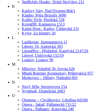
Jindřichův Hradec, Dolní Skrýchov 211
K
Karlovy Vary, Nad Dvorem 804/1
Kladno, Petra Bezruče 3090
Králův Dvůr, Plzeňská 528
Kroměříž, Kaplanova 1513
Kutná Hora - Karlov, Čáslavská 231
Kyjov, Za Humny 20
L
Lanškroun, Jungmannova 11
Liberec 10, Americká 393
Litoměřice - Předměstí, Kamýcká 2147/29
Litovel, Uničovská 132/19
Loukov, Loukov 90
M
Milovice, Náměstí 30. června 626
Mladá Boleslav Kosmonosy, Průmyslová 957
Morkovice – Slížany, Nádražní 603
N
Nový Jičín, Suvorovova 154
Nymburk, Drahelická 2083
O
Olomouc – Chválkovice, Libušina 645/68
Opava - Jaktař, Palhanecká 711/22
Opava - Palhanec, Krnovská 240