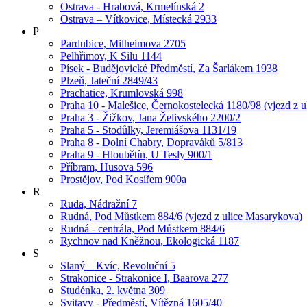
Ostrava - Hrabová, Krmelínská 2
Ostrava – Vítkovice, Místecká 2933
P
Pardubice, Milheimova 2705
Pelhřimov, K Silu 1144
Písek - Budějovické Předměstí, Za Šarlákem 1938
Plzeň, Jateční 2849/43
Prachatice, Krumlovská 998
Praha 10 - Malešice, Černokostelecká 1180/98 (vjezd z u
Praha 3 - Žižkov, Jana Želivského 2200/2
Praha 5 - Stodůlky, Jeremiášova 1131/19
Praha 8 - Dolní Chabry, Dopraváků 5/813
Praha 9 - Hloubětín, U Tesly 900/1
Příbram, Husova 596
Prostějov, Pod Kosířem 900a
R
Ruda, Nádražní 7
Rudná, Pod Můstkem 884/6 (vjezd z ulice Masarykova)
Rudná - centrála, Pod Můstkem 884/6
Rychnov nad Kněžnou, Ekologická 1187
S
Slaný – Kvíc, Revoluční 5
Strakonice - Strakonice I, Baarova 277
Studénka, 2. května 309
Svitavy - Předměstí, Vítězná 1605/40