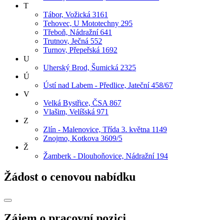
T
Tábor, Vožická 3161
Tehovec, U Mototechny 295
Třeboň, Nádražní 641
Trutnov, Ječná 552
Turnov, Přepeřská 1692
U
Uherský Brod, Šumická 2325
Ú
Ústí nad Labem - Předlice, Jateční 458/67
V
Velká Bystřice, ČSA 867
Vlašim, Velíšská 971
Z
Zlín - Malenovice, Třída 3. května 1149
Znojmo, Kotkova 3609/5
Ž
Žamberk - Dlouhoňovice, Nádražní 194
Žádost o cenovou nabídku
Zájem o pracovní pozici