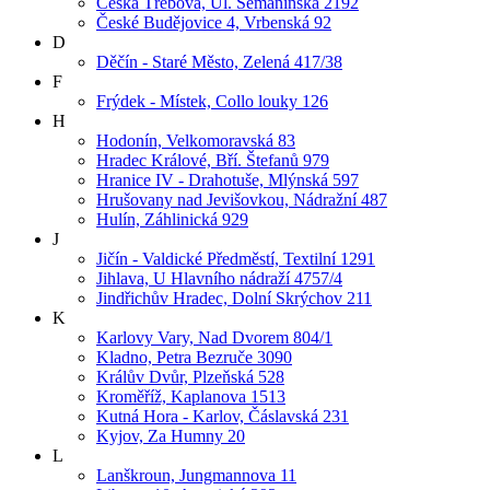
Česká Třebová, Ul. Semanínská 2192
České Budějovice 4, Vrbenská 92
D
Děčín - Staré Město, Zelená 417/38
F
Frýdek - Místek, Collo louky 126
H
Hodonín, Velkomoravská 83
Hradec Králové, Bří. Štefanů 979
Hranice IV - Drahotuše, Mlýnská 597
Hrušovany nad Jevišovkou, Nádražní 487
Hulín, Záhlinická 929
J
Jičín - Valdické Předměstí, Textilní 1291
Jihlava, U Hlavního nádraží 4757/4
Jindřichův Hradec, Dolní Skrýchov 211
K
Karlovy Vary, Nad Dvorem 804/1
Kladno, Petra Bezruče 3090
Králův Dvůr, Plzeňská 528
Kroměříž, Kaplanova 1513
Kutná Hora - Karlov, Čáslavská 231
Kyjov, Za Humny 20
L
Lanškroun, Jungmannova 11