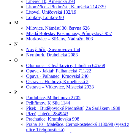
Liberec 10, Americká 393
Litoměřice - Předměstí, Kamýcká 2147/29
Litovel, Uničovská 132/19
Loukov, Loukov 90
M
Milovice, Náměstí 30. června 626
Mladá Boleslav Kosmonosy, Průmyslová 957
Morkovice – Slížany, Nádražní 603
N
Nový Jičín, Suvorovova 154
Nymburk, Drahelická 2083
O
Olomouc – Chválkovice, Libušina 645/68
Opava - Jaktař, Palhanecká 711/22
Opava - Palhanec, Krnovská 240
Ostrava - Hrabová, Krmelínská 2
Ostrava – Vítkovice, Místecká 2933
P
Pardubice, Milheimova 2705
Pelhřimov, K Silu 1144
Písek - Budějovické Předměstí, Za Šarlákem 1938
Plzeň, Jateční 2849/43
Prachatice, Krumlovská 998
Praha 10 - Malešice, Černokostelecká 1180/98 (vjezd z
ulice Třebohostická)