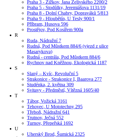
Praha 3 - Žižkov, Jana Želivského 2200/2
Praha 5 - Stodůlky, Jeremiášova 1131/19
Praha 8 - Dolní Chabry, Dopraváků 5/813
Praha 9 - Hloubětín, U Tesly 900/1
Příbram, Husova 596
Prostějov, Pod Kosířem 900a
R
Ruda, Nádražní 7
Rudná, Pod Můstkem 884/6 (vjezd z ulice
Masarykova)
Rudná - centrála, Pod Můstkem 884/6
Rychnov nad Kněžnou, Ekologická 1187
S
Slaný – Kvíc, Revoluční 5
Strakonice - Strakonice I, Baarova 277
Studénka, 2. května 309
Svitavy - Předměstí, Vítězná 1605/40
T
Tábor, Vožická 3161
Tehovec, U Mototechny 295
Třeboň, Nádražní 641
Trutnov, Ječná 552
Turnov, Přepeřská 1692
U
Uherský Brod, Šumická 2325