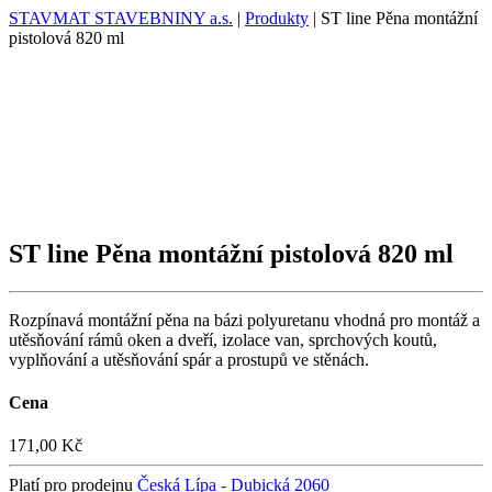
STAVMAT STAVEBNINY a.s.
|
Produkty
|
ST line Pěna montážní
pistolová 820 ml
ST line Pěna montážní pistolová 820 ml
Rozpínavá montážní pěna na bázi polyuretanu vhodná pro montáž a
utěsňování rámů oken a dveří, izolace van, sprchových koutů,
vyplňování a utěsňování spár a prostupů ve stěnách.
Cena
171,00 Kč
Platí pro prodejnu
Česká Lípa - Dubická 2060