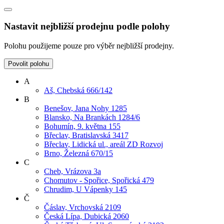
Nastavit nejbližší prodejnu podle polohy
Polohu použijeme pouze pro výběr nejbližší prodejny.
Povolit polohu
A
Aš, Chebská 666/142
B
Benešov, Jana Nohy 1285
Blansko, Na Brankách 1284/6
Bohumín, 9. května 155
Břeclav, Bratislavská 3417
Břeclav, Lidická ul., areál ZD Rozvoj
Brno, Železná 670/15
C
Cheb, Vrázova 3a
Chomutov - Spořice, Spořická 479
Chrudim, U Vápenky 145
Č
Čáslav, Vrchovská 2109
Česká Lípa, Dubická 2060