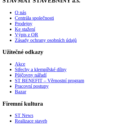
STAVMAT STAVEBNINY a.s.
O nás
Centrála společnosti
Prodejny
Ke stažení
Výpis z OR
Zásady ochrany osobních údajů
Užitečné odkazy
Akce
Střechy a klempířské dílny
Půjčovny nářadí
ST BENEFIT – Věrnostní program
Pracovní postupy
Bazar
Firemní kultura
ST News
Realizace staveb