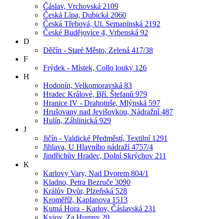
Čáslav, Vrchovská 2109
Česká Lípa, Dubická 2060
Česká Třebová, Ul. Semanínská 2192
České Budějovice 4, Vrbenská 92
D
Děčín - Staré Město, Zelená 417/38
F
Frýdek - Místek, Collo louky 126
H
Hodonín, Velkomoravská 83
Hradec Králové, Bří. Štefanů 979
Hranice IV - Drahotuše, Mlýnská 597
Hrušovany nad Jevišovkou, Nádražní 487
Hulín, Záhlinická 929
J
Jičín - Valdické Předměstí, Textilní 1291
Jihlava, U Hlavního nádraží 4757/4
Jindřichův Hradec, Dolní Skrýchov 211
K
Karlovy Vary, Nad Dvorem 804/1
Kladno, Petra Bezruče 3090
Králův Dvůr, Plzeňská 528
Kroměříž, Kaplanova 1513
Kutná Hora - Karlov, Čáslavská 231
Kyjov, Za Humny 20