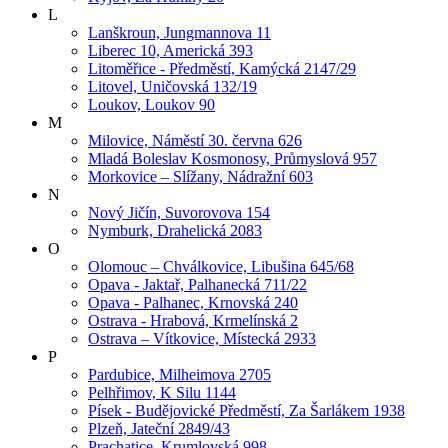
L
Lanškroun, Jungmannova 11
Liberec 10, Americká 393
Litoměřice - Předměstí, Kamýcká 2147/29
Litovel, Uničovská 132/19
Loukov, Loukov 90
M
Milovice, Náměstí 30. června 626
Mladá Boleslav Kosmonosy, Průmyslová 957
Morkovice – Slížany, Nádražní 603
N
Nový Jičín, Suvorovova 154
Nymburk, Drahelická 2083
O
Olomouc – Chválkovice, Libušina 645/68
Opava - Jaktař, Palhanecká 711/22
Opava - Palhanec, Krnovská 240
Ostrava - Hrabová, Krmelínská 2
Ostrava – Vítkovice, Místecká 2933
P
Pardubice, Milheimova 2705
Pelhřimov, K Silu 1144
Písek - Budějovické Předměstí, Za Šarlákem 1938
Plzeň, Jateční 2849/43
Prachatice, Krumlovská 998