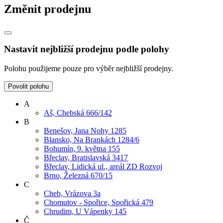
Změnit prodejnu
Nastavit nejbližší prodejnu podle polohy
Polohu použijeme pouze pro výběr nejbližší prodejny.
Povolit polohu
A
Aš, Chebská 666/142
B
Benešov, Jana Nohy 1285
Blansko, Na Brankách 1284/6
Bohumín, 9. května 155
Břeclav, Bratislavská 3417
Břeclav, Lidická ul., areál ZD Rozvoj
Brno, Železná 670/15
C
Cheb, Vrázova 3a
Chomutov - Spořice, Spořická 479
Chrudim, U Vápenky 145
Č