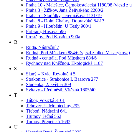
Praha 10 - Malešice, Černokostelecká 1180/98 (vjezd z u
Praha 3 - Žižkov, Jana Želivského 2200/2
Praha 5 - Stodůlky, Jeremiášova 1131/19
Praha 8 - Dolní Chabry, Dopraváků 5/813
Praha 9 - Hloubětín, U Tesly 900/1
Příbram, Husova 596
Prostějov, Pod Kosířem 900a
R
Ruda, Nádražní 7
Rudná, Pod Můstkem 884/6 (vjezd z ulice Masarykova)
Rudná - centrála, Pod Můstkem 884/6
Rychnov nad Kněžnou, Ekologická 1187
S
Slaný – Kvíc, Revoluční 5
Strakonice - Strakonice I, Baarova 277
Studénka, 2. května 309
Svitavy - Předměstí, Vítězná 1605/40
T
Tábor, Vožická 3161
Tehovec, U Mototechny 295
Třeboň, Nádražní 641
Trutnov, Ječná 552
Turnov, Přepeřská 1692
U