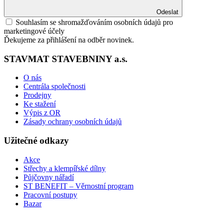
Odeslat
Souhlasím se shromažďováním osobních údajů pro
marketingové účely
Ďekujeme za přihlášení na odběr novinek.
STAVMAT STAVEBNINY a.s.
O nás
Centrála společnosti
Prodejny
Ke stažení
Výpis z OR
Zásady ochrany osobních údajů
Užitečné odkazy
Akce
Střechy a klempířské dílny
Půjčovny nářadí
ST BENEFIT – Věrnostní program
Pracovní postupy
Bazar