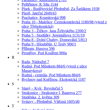
Pelhřimov, K Silu 1144
Písek - Budějovické Předměstí, Za Šarlákem 1938
Plzeň, Jateční 2849/43
Prachatice, Krumlovská 998
Praha 10 - Malešice, Černokostelecká 1180/98 (vjezd z
ulice Třebohostická)
Praha 3 - Žižkov, Jana Želivského 2200/2
Praha 5 - Stodůlky, Jeremiášova 1131/19
Praha 8 - Dolní Chabry, Dopraváků 5/813
Praha 9 - Hloubětín, U Tesly 900/1
Příbram, Husova 596
Prostějov, Pod Kosířem 900a
R
Ruda, Nádražní 7
Rudná, Pod Můstkem 884/6 (vjezd z ulice
Masarykova)
Rudná - centrála, Pod Můstkem 884/6
Rychnov nad Kněžnou, Ekologická 1187
S
Slaný – Kvíc, Revoluční 5
Strakonice - Strakonice I, Baarova 277
Studénka, 2. května 309
Svitavy - Předměstí, Vítězná 1605/40
T