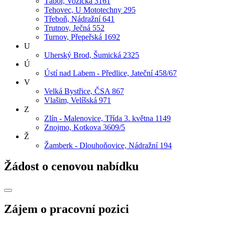
Tábor, Vožická 3161
Tehovec, U Mototechny 295
Třeboň, Nádražní 641
Trutnov, Ječná 552
Turnov, Přepeřská 1692
U
Uherský Brod, Šumická 2325
Ú
Ústí nad Labem - Předlice, Jateční 458/67
V
Velká Bystřice, ČSA 867
Vlašim, Velíšská 971
Z
Zlín - Malenovice, Třída 3. května 1149
Znojmo, Kotkova 3609/5
Ž
Žamberk - Dlouhoňovice, Nádražní 194
Žádost o cenovou nabídku
Zájem o pracovní pozici