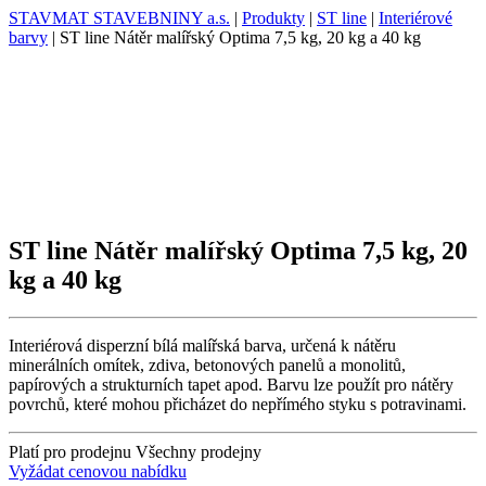
STAVMAT STAVEBNINY a.s.
|
Produkty
|
ST line
|
Interiérové
barvy
|
ST line Nátěr malířský Optima 7,5 kg, 20 kg a 40 kg
ST line Nátěr malířský Optima 7,5 kg, 20
kg a 40 kg
Interiérová disperzní bílá malířská barva, určená k nátěru
minerálních omítek, zdiva, betonových panelů a monolitů,
papírových a strukturních tapet apod. Barvu lze použít pro nátěry
povrchů, které mohou přicházet do nepřímého styku s potravinami.
Platí pro prodejnu
Všechny prodejny
Vyžádat cenovou nabídku