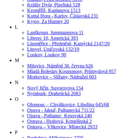
Králův Dvůr, Plzeňská 528
Kroměříž, Kaplanova 1513
Kutná Hora - Karlov, Čáslavská 231
Kyjov, Za Humny 20
L
Lanškroun, Jungmannova 11
Liberec 10, Americká 393
Litoměřice - Předměstí, Kamýcká 2147/29
Litovel, Uničovská 132/19
Loukov, Loukov 90
M
Milovice, Náměstí 30. června 626
Mladá Boleslav Kosmonosy, Průmyslová 957
Morkovice – Slížany, Nádražní 603
N
Nový Jičín, Suvorovova 154
Nymburk, Drahelická 2083
O
Olomouc – Chválkovice, Libušina 645/68
Opava - Jaktař, Palhanecká 711/22
Opava - Palhanec, Krnovská 240
Ostrava - Hrabová, Krmelínská 2
Ostrava – Vítkovice, Místecká 2933
P
Pardubice, Milheimova 2705