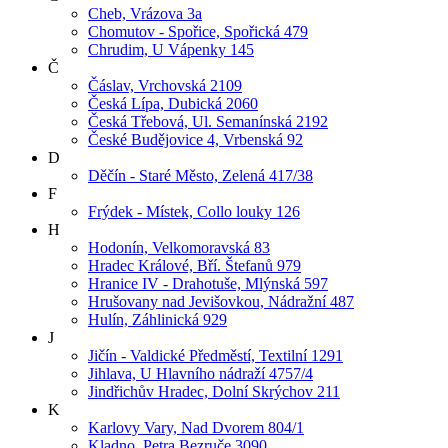
Cheb, Vrázova 3a
Chomutov - Spořice, Spořická 479
Chrudim, U Vápenky 145
Č
Čáslav, Vrchovská 2109
Česká Lípa, Dubická 2060
Česká Třebová, Ul. Semanínská 2192
České Budějovice 4, Vrbenská 92
D
Děčín - Staré Město, Zelená 417/38
F
Frýdek - Místek, Collo louky 126
H
Hodonín, Velkomoravská 83
Hradec Králové, Bří. Štefanů 979
Hranice IV - Drahotuše, Mlýnská 597
Hrušovany nad Jevišovkou, Nádražní 487
Hulín, Záhlinická 929
J
Jičín - Valdické Předměstí, Textilní 1291
Jihlava, U Hlavního nádraží 4757/4
Jindřichův Hradec, Dolní Skrýchov 211
K
Karlovy Vary, Nad Dvorem 804/1
Kladno, Petra Bezruče 3090