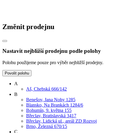
Změnit prodejnu
Nastavit nejbližší prodejnu podle polohy
Polohu použijeme pouze pro výběr nejbližší prodejny.
Povolit polohu
A
Aš, Chebská 666/142
B
Benešov, Jana Nohy 1285
Blansko, Na Brankách 1284/6
Bohumín, 9. května 155
Břeclav, Bratislavská 3417
Břeclav, Lidická ul., areál ZD Rozvoj
Brno, Železná 670/15
C