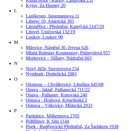
Kutná Hora - Karlov, Čáslavská 231
Kyjov, Za Humny 20
L
Lanškroun, Jungmannova 11
Liberec 10, Americká 393
Litoměřice - Předměstí, Kamýcká 2147/29
Litovel, Uničovská 132/19
Loukov, Loukov 90
M
Milovice, Náměstí 30. června 626
Mladá Boleslav Kosmonosy, Průmyslová 957
Morkovice – Slížany, Nádražní 603
N
Nový Jičín, Suvorovova 154
Nymburk, Drahelická 2083
O
Olomouc – Chválkovice, Libušina 645/68
Opava - Jaktař, Palhanecká 711/22
Opava - Palhanec, Krnovská 240
Ostrava - Hrabová, Krmelínská 2
Ostrava – Vítkovice, Místecká 2933
P
Pardubice, Milheimova 2705
Pelhřimov, K Silu 1144
Písek - Budějovické Předměstí, Za Šarlákem 1938