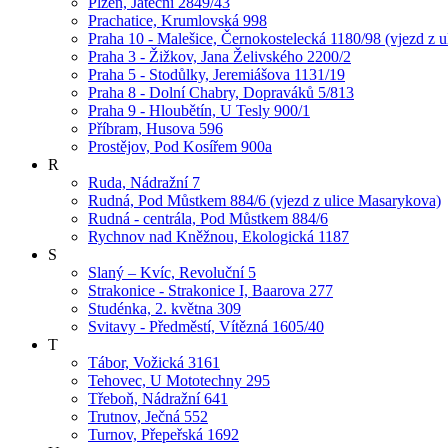
Plzeň, Jateční 2849/43
Prachatice, Krumlovská 998
Praha 10 - Malešice, Černokostelecká 1180/98 (vjezd z u
Praha 3 - Žižkov, Jana Želivského 2200/2
Praha 5 - Stodůlky, Jeremiášova 1131/19
Praha 8 - Dolní Chabry, Dopraváků 5/813
Praha 9 - Hloubětín, U Tesly 900/1
Příbram, Husova 596
Prostějov, Pod Kosířem 900a
R
Ruda, Nádražní 7
Rudná, Pod Můstkem 884/6 (vjezd z ulice Masarykova)
Rudná - centrála, Pod Můstkem 884/6
Rychnov nad Kněžnou, Ekologická 1187
S
Slaný – Kvíc, Revoluční 5
Strakonice - Strakonice I, Baarova 277
Studénka, 2. května 309
Svitavy - Předměstí, Vítězná 1605/40
T
Tábor, Vožická 3161
Tehovec, U Mototechny 295
Třeboň, Nádražní 641
Trutnov, Ječná 552
Turnov, Přepeřská 1692