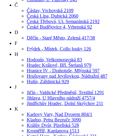
Č
Čáslav, Vrchovská 2109
Česká Lípa, Dubická 2060
Česká Třebová, Ul. Semanínská 2192
České Budějovice 4, Vrbenská 92
D
Děčín - Staré Město, Zelená 417/38
F
Frýdek - Místek, Collo louky 126
H
Hodonín, Velkomoravská 83
Hradec Králové, Bří. Štefanů 979
Hranice IV - Drahotuše, Mlýnská 597
Hrušovany nad Jevišovkou, Nádražní 487
Hulín, Záhlinická 929
J
Jičín - Valdické Předměstí, Textilní 1291
Jihlava, U Hlavního nádraží 4757/4
Jindřichův Hradec, Dolní Skrýchov 211
K
Karlovy Vary, Nad Dvorem 804/1
Kladno, Petra Bezruče 3090
Králův Dvůr, Plzeňská 528
Kroměříž, Kaplanova 1513