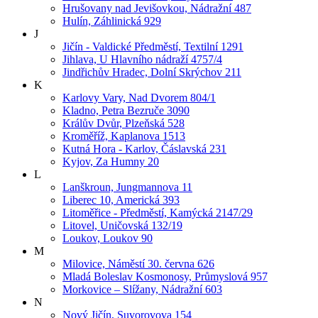
Hrušovany nad Jevišovkou, Nádražní 487
Hulín, Záhlinická 929
J
Jičín - Valdické Předměstí, Textilní 1291
Jihlava, U Hlavního nádraží 4757/4
Jindřichův Hradec, Dolní Skrýchov 211
K
Karlovy Vary, Nad Dvorem 804/1
Kladno, Petra Bezruče 3090
Králův Dvůr, Plzeňská 528
Kroměříž, Kaplanova 1513
Kutná Hora - Karlov, Čáslavská 231
Kyjov, Za Humny 20
L
Lanškroun, Jungmannova 11
Liberec 10, Americká 393
Litoměřice - Předměstí, Kamýcká 2147/29
Litovel, Uničovská 132/19
Loukov, Loukov 90
M
Milovice, Náměstí 30. června 626
Mladá Boleslav Kosmonosy, Průmyslová 957
Morkovice – Slížany, Nádražní 603
N
Nový Jičín, Suvorovova 154