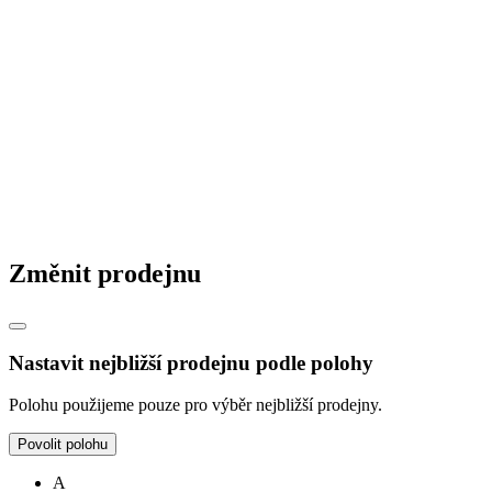
Česká republika
|
Slovensko
|
Maďarsko
|
Změnit prodejnu
Nastavit nejbližší prodejnu podle polohy
Polohu použijeme pouze pro výběr nejbližší prodejny.
Povolit polohu
A