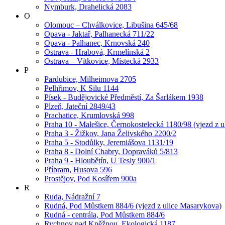
Nymburk, Drahelická 2083
O
Olomouc – Chválkovice, Libušina 645/68
Opava - Jaktař, Palhanecká 711/22
Opava - Palhanec, Krnovská 240
Ostrava - Hrabová, Krmelínská 2
Ostrava – Vítkovice, Místecká 2933
P
Pardubice, Milheimova 2705
Pelhřimov, K Silu 1144
Písek - Budějovické Předměstí, Za Šarlákem 1938
Plzeň, Jateční 2849/43
Prachatice, Krumlovská 998
Praha 10 - Malešice, Černokostelecká 1180/98 (vjezd z u
Praha 3 - Žižkov, Jana Želivského 2200/2
Praha 5 - Stodůlky, Jeremiášova 1131/19
Praha 8 - Dolní Chabry, Dopraváků 5/813
Praha 9 - Hloubětín, U Tesly 900/1
Příbram, Husova 596
Prostějov, Pod Kosířem 900a
R
Ruda, Nádražní 7
Rudná, Pod Můstkem 884/6 (vjezd z ulice Masarykova)
Rudná - centrála, Pod Můstkem 884/6
Rychnov nad Kněžnou, Ekologická 1187