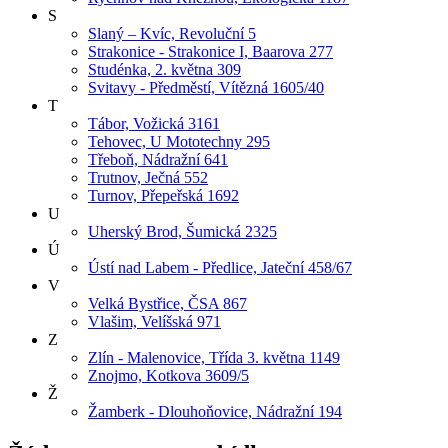
S
Slaný – Kvíc, Revoluční 5
Strakonice - Strakonice I, Baarova 277
Studénka, 2. května 309
Svitavy - Předměstí, Vítězná 1605/40
T
Tábor, Vožická 3161
Tehovec, U Mototechny 295
Třeboň, Nádražní 641
Trutnov, Ječná 552
Turnov, Přepeřská 1692
U
Uherský Brod, Šumická 2325
Ú
Ústí nad Labem - Předlice, Jateční 458/67
V
Velká Bystřice, ČSA 867
Vlašim, Velíšská 971
Z
Zlín - Malenovice, Třída 3. května 1149
Znojmo, Kotkova 3609/5
Ž
Žamberk - Dlouhoňovice, Nádražní 194