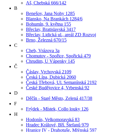
Aš, Chebská 666/142
B
Benešov, Jana Nohy 1285
Blansko, Na Brankách 1284/6
Bohumín, 9. května 155
Břeclav, Bratislavská 3417
Břeclav, Lidická ul., areál ZD Rozvoj
Brno, Železná 670/15
C
Cheb, Vrázova 3a
Chomutov - Spořice, Spořická 479
Chrudim, U Vápenky 145
Č
Čáslav, Vrchovská 2109
Česká Lípa, Dubická 2060
Česká Třebová, Ul. Semanínská 2192
České Budějovice 4, Vrbenská 92
D
Děčín - Staré Město, Zelená 417/38
F
Frýdek - Místek, Collo louky 126
H
Hodonín, Velkomoravská 83
Hradec Králové, Bří. Štefanů 979
Hranice IV - Drahotuše, Mlýnská 597