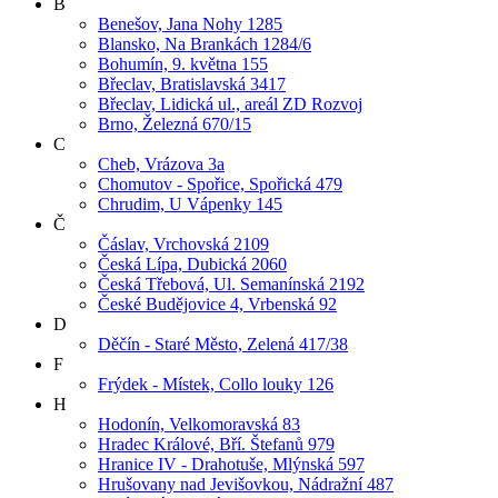
B
Benešov, Jana Nohy 1285
Blansko, Na Brankách 1284/6
Bohumín, 9. května 155
Břeclav, Bratislavská 3417
Břeclav, Lidická ul., areál ZD Rozvoj
Brno, Železná 670/15
C
Cheb, Vrázova 3a
Chomutov - Spořice, Spořická 479
Chrudim, U Vápenky 145
Č
Čáslav, Vrchovská 2109
Česká Lípa, Dubická 2060
Česká Třebová, Ul. Semanínská 2192
České Budějovice 4, Vrbenská 92
D
Děčín - Staré Město, Zelená 417/38
F
Frýdek - Místek, Collo louky 126
H
Hodonín, Velkomoravská 83
Hradec Králové, Bří. Štefanů 979
Hranice IV - Drahotuše, Mlýnská 597
Hrušovany nad Jevišovkou, Nádražní 487