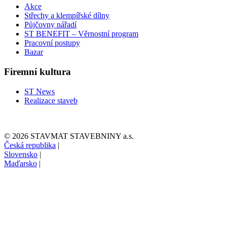
Akce
Střechy a klempířské dílny
Půjčovny nářadí
ST BENEFIT – Věrnostní program
Pracovní postupy
Bazar
Firemní kultura
ST News
Realizace staveb
© 2026 STAVMAT STAVEBNINY a.s.
Česká republika
|
Slovensko
|
Maďarsko
|