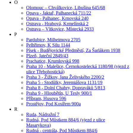
O
Olomouc – Chválkovice, Libušina 645/68
Opava - Jaktař, Palhanecká 711/22
Opava - Palhanec, Krnovská 240
Ostrava - Hrabová, Krmelínská 2
Ostrava – Vítkovice, Místecká 2933
P
Pardubice, Milheimova 2705
Pelhřimov, K Silu 1144
Písek - Budějovické Předměstí, Za Šarlákem 1938
Plzeň, Jateční 2849/43
Prachatice, Krumlovská 998
Praha 10 - Malešice, Černokostelecká 1180/98 (vjezd z
ulice Třebohostická)
Praha 3 - Žižkov, Jana Želivského 2200/2
Praha 5 - Stodůlky, Jeremiášova 1131/19
Praha 8 - Dolní Chabry, Dopraváků 5/813
Praha 9 - Hloubětín, U Tesly 900/1
Příbram, Husova 596
Prostějov, Pod Kosířem 900a
R
Ruda, Nádražní 7
Rudná, Pod Můstkem 884/6 (vjezd z ulice
Masarykova)
Rudná - centrála, Pod Můstkem 884/6