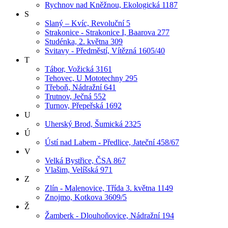
Rychnov nad Kněžnou, Ekologická 1187
S
Slaný – Kvíc, Revoluční 5
Strakonice - Strakonice I, Baarova 277
Studénka, 2. května 309
Svitavy - Předměstí, Vítězná 1605/40
T
Tábor, Vožická 3161
Tehovec, U Mototechny 295
Třeboň, Nádražní 641
Trutnov, Ječná 552
Turnov, Přepeřská 1692
U
Uherský Brod, Šumická 2325
Ú
Ústí nad Labem - Předlice, Jateční 458/67
V
Velká Bystřice, ČSA 867
Vlašim, Velíšská 971
Z
Zlín - Malenovice, Třída 3. května 1149
Znojmo, Kotkova 3609/5
Ž
Žamberk - Dlouhoňovice, Nádražní 194