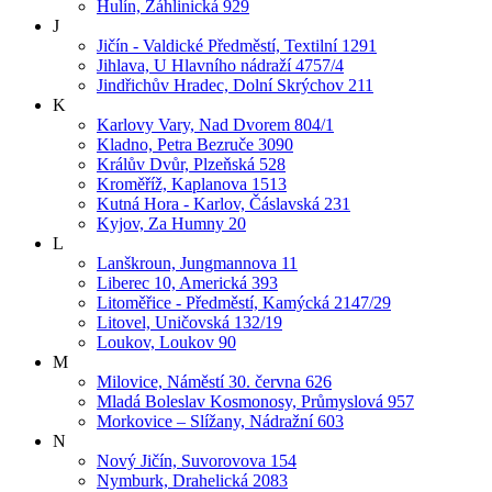
Hulín, Záhlinická 929
J
Jičín - Valdické Předměstí, Textilní 1291
Jihlava, U Hlavního nádraží 4757/4
Jindřichův Hradec, Dolní Skrýchov 211
K
Karlovy Vary, Nad Dvorem 804/1
Kladno, Petra Bezruče 3090
Králův Dvůr, Plzeňská 528
Kroměříž, Kaplanova 1513
Kutná Hora - Karlov, Čáslavská 231
Kyjov, Za Humny 20
L
Lanškroun, Jungmannova 11
Liberec 10, Americká 393
Litoměřice - Předměstí, Kamýcká 2147/29
Litovel, Uničovská 132/19
Loukov, Loukov 90
M
Milovice, Náměstí 30. června 626
Mladá Boleslav Kosmonosy, Průmyslová 957
Morkovice – Slížany, Nádražní 603
N
Nový Jičín, Suvorovova 154
Nymburk, Drahelická 2083