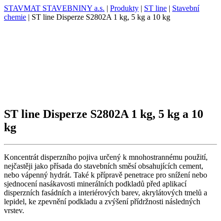
STAVMAT STAVEBNINY a.s.
|
Produkty
|
ST line
|
Stavební
chemie
|
ST line Disperze S2802A 1 kg, 5 kg a 10 kg
ST line Disperze S2802A 1 kg, 5 kg a 10
kg
Koncentrát disperzního pojiva určený k mnohostrannému použití,
nejčastěji jako přísada do stavebních směsí obsahujících cement,
nebo vápenný hydrát. Také k přípravě penetrace pro snížení nebo
sjednocení nasákavosti minerálních podkladů před aplikací
disperzních fasádních a interiérových barev, akrylátových tmelů a
lepidel, ke zpevnění podkladu a zvýšení přídržnosti následných
vrstev.