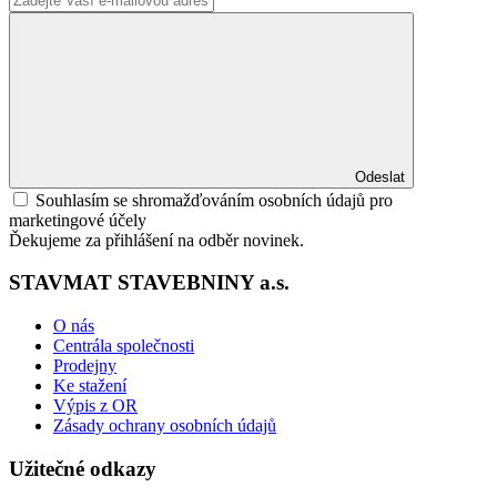
Odeslat
Souhlasím se shromažďováním osobních údajů pro
marketingové účely
Ďekujeme za přihlášení na odběr novinek.
STAVMAT STAVEBNINY a.s.
O nás
Centrála společnosti
Prodejny
Ke stažení
Výpis z OR
Zásady ochrany osobních údajů
Užitečné odkazy