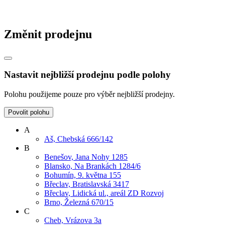
Změnit prodejnu
Nastavit nejbližší prodejnu podle polohy
Polohu použijeme pouze pro výběr nejbližší prodejny.
Povolit polohu
A
Aš, Chebská 666/142
B
Benešov, Jana Nohy 1285
Blansko, Na Brankách 1284/6
Bohumín, 9. května 155
Břeclav, Bratislavská 3417
Břeclav, Lidická ul., areál ZD Rozvoj
Brno, Železná 670/15
C
Cheb, Vrázova 3a