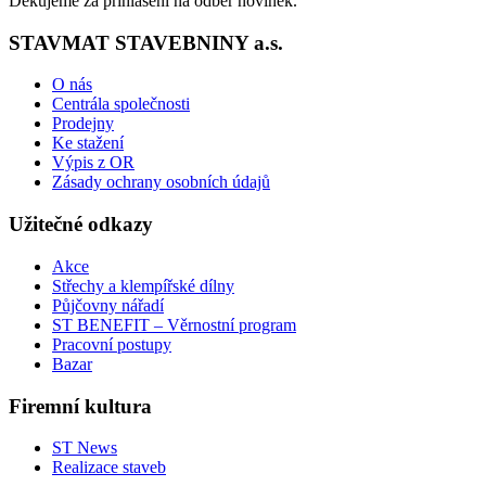
Ďekujeme za přihlášení na odběr novinek.
STAVMAT STAVEBNINY a.s.
O nás
Centrála společnosti
Prodejny
Ke stažení
Výpis z OR
Zásady ochrany osobních údajů
Užitečné odkazy
Akce
Střechy a klempířské dílny
Půjčovny nářadí
ST BENEFIT – Věrnostní program
Pracovní postupy
Bazar
Firemní kultura
ST News
Realizace staveb