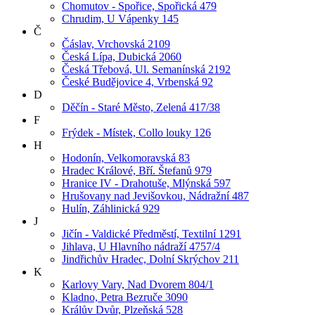
Chomutov - Spořice, Spořická 479
Chrudim, U Vápenky 145
Č
Čáslav, Vrchovská 2109
Česká Lípa, Dubická 2060
Česká Třebová, Ul. Semanínská 2192
České Budějovice 4, Vrbenská 92
D
Děčín - Staré Město, Zelená 417/38
F
Frýdek - Místek, Collo louky 126
H
Hodonín, Velkomoravská 83
Hradec Králové, Bří. Štefanů 979
Hranice IV - Drahotuše, Mlýnská 597
Hrušovany nad Jevišovkou, Nádražní 487
Hulín, Záhlinická 929
J
Jičín - Valdické Předměstí, Textilní 1291
Jihlava, U Hlavního nádraží 4757/4
Jindřichův Hradec, Dolní Skrýchov 211
K
Karlovy Vary, Nad Dvorem 804/1
Kladno, Petra Bezruče 3090
Králův Dvůr, Plzeňská 528