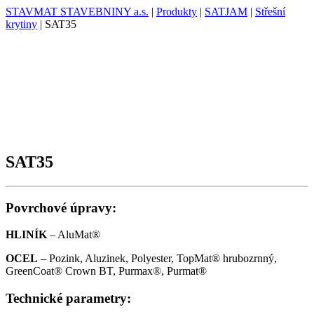
STAVMAT STAVEBNINY a.s.
|
Produkty
|
SATJAM
|
Střešní
krytiny
|
SAT35
SAT35
Povrchové úpravy:
HLINÍK
– AluMat®
OCEL
– Pozink, Aluzinek, Polyester, TopMat® hrubozrnný,
GreenCoat® Crown BT, Purmax®, Purmat®
Technické parametry: