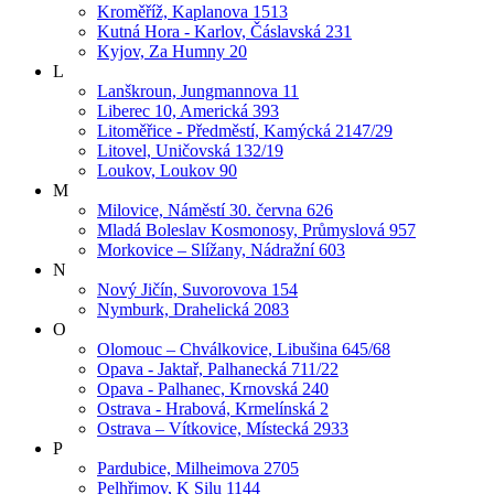
Kroměříž, Kaplanova 1513
Kutná Hora - Karlov, Čáslavská 231
Kyjov, Za Humny 20
L
Lanškroun, Jungmannova 11
Liberec 10, Americká 393
Litoměřice - Předměstí, Kamýcká 2147/29
Litovel, Uničovská 132/19
Loukov, Loukov 90
M
Milovice, Náměstí 30. června 626
Mladá Boleslav Kosmonosy, Průmyslová 957
Morkovice – Slížany, Nádražní 603
N
Nový Jičín, Suvorovova 154
Nymburk, Drahelická 2083
O
Olomouc – Chválkovice, Libušina 645/68
Opava - Jaktař, Palhanecká 711/22
Opava - Palhanec, Krnovská 240
Ostrava - Hrabová, Krmelínská 2
Ostrava – Vítkovice, Místecká 2933
P
Pardubice, Milheimova 2705
Pelhřimov, K Silu 1144