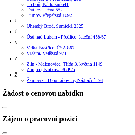
Třeboň, Nádražní 641
Trutnov, Ječná 552
Turnov, Přepeřská 1692
U
Uherský Brod, Šumická 2325
Ú
Ústí nad Labem - Předlice, Jateční 458/67
V
Velká Bystřice, ČSA 867
Vlašim, Velíšská 971
Z
Zlín - Malenovice, Třída 3. května 1149
Znojmo, Kotkova 3609/5
Ž
Žamberk - Dlouhoňovice, Nádražní 194
Žádost o cenovou nabídku
Zájem o pracovní pozici