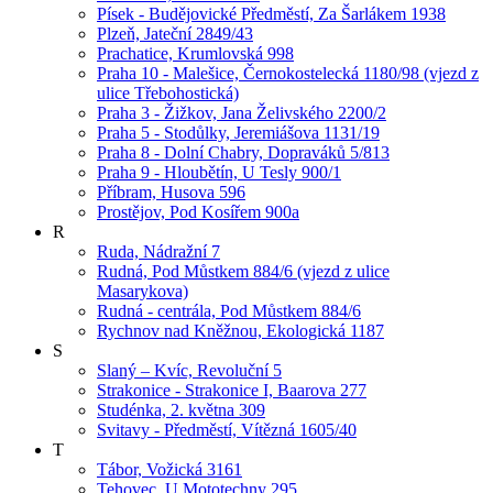
Písek - Budějovické Předměstí, Za Šarlákem 1938
Plzeň, Jateční 2849/43
Prachatice, Krumlovská 998
Praha 10 - Malešice, Černokostelecká 1180/98 (vjezd z
ulice Třebohostická)
Praha 3 - Žižkov, Jana Želivského 2200/2
Praha 5 - Stodůlky, Jeremiášova 1131/19
Praha 8 - Dolní Chabry, Dopraváků 5/813
Praha 9 - Hloubětín, U Tesly 900/1
Příbram, Husova 596
Prostějov, Pod Kosířem 900a
R
Ruda, Nádražní 7
Rudná, Pod Můstkem 884/6 (vjezd z ulice
Masarykova)
Rudná - centrála, Pod Můstkem 884/6
Rychnov nad Kněžnou, Ekologická 1187
S
Slaný – Kvíc, Revoluční 5
Strakonice - Strakonice I, Baarova 277
Studénka, 2. května 309
Svitavy - Předměstí, Vítězná 1605/40
T
Tábor, Vožická 3161
Tehovec, U Mototechny 295